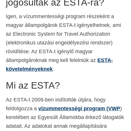
jogosultak az ESTA-ra?
Español
(
Spanyol
)
Igen, a vízummentességi program részeként a
Svenska
(
Svéd
)
magyar állampolgárok ESTA-t igényelhetnek, ami
az Electronic System for Travel Authorization
(elektronikus utazási engedélyezési rendszer)
rövidítése. Az ESTA-t igénylő magyar
állampolgároknak meg kell felelniük az
ESTA-
követelményeknek
.
Mi az ESTA?
Az ESTA-t 2009-ben indították útjára, hogy
feldolgozza a
vízummentességi program (VWP
)
keretében az Egyesült Államokba érkező látogatók
adatait. Az adatokat annak megállapítására