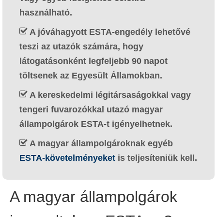
Deutsch
(
Német
)
használható.
Ελληνικά
(
Görög
)
A jóváhagyott ESTA-engedély lehetővé
teszi az utazók számára, hogy
עברית
(
Héber
)
látogatásonként legfeljebb 90 napot
Italiano
(
Olasz
)
töltsenek az Egyesült Államokban.
日本語
(
Japán
)
A kereskedelmi légitársaságokkal vagy
tengeri fuvarozókkal utazó magyar
한국어
(
Koreai
)
állampolgárok ESTA-t igényelhetnek.
Norsk bokmål
(
Norvég bokmål
)
A magyar állampolgároknak egyéb
Polski
(
Lengyel
)
ESTA-követelményeket
is teljesíteniük kell.
Português
(
Portugál
)
Slovenčina
(
Szlovák
)
A magyar állampolgárok
Slovenščina
(
Szlovén
)