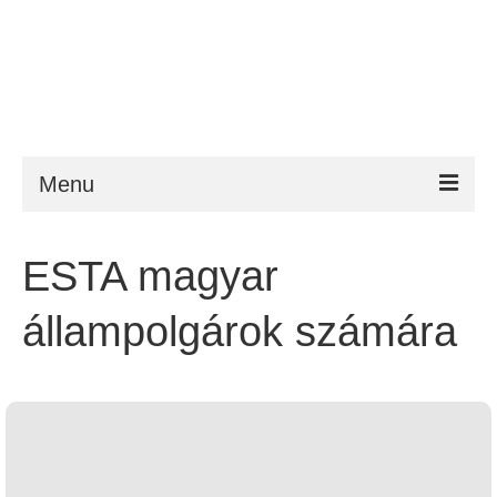
Menu
ESTA
ESTA magyar
Követelmény
állampolgárok számára
FAQ
VWP
Segítség
Hírek