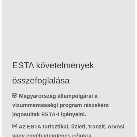
Kapcsolat
Forma
Magyar
Hrvatski
(
Horvát
)
Čeština
(
Cseh
)
ESTA követelmények
Dansk
(
Dán
)
összefoglalása
Nederlands
(
Holland
)
English
(
Angol
)
Magyarország állampolgárai a
vízummentességi program részeként
Eesti
(
észt
)
jogosultak ESTA-t igényelni.
Suomi
(
Finn
)
Az ESTA turisztikai, üzleti, tranzit, orvosi
Français
(
Francia
)
vagy egyéb ideiglenes célokra