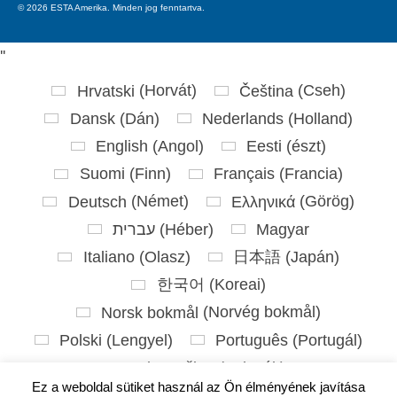
© 2026 ESTA Amerika. Minden jog fenntartva.
'
'
Hrvatski
(
Horvát
)
Čeština
(
Cseh
)
Dansk
(
Dán
)
Nederlands
(
Holland
)
English
(
Angol
)
Eesti
(
észt
)
Suomi
(
Finn
)
Français
(
Francia
)
Deutsch
(
Német
)
Ελληνικά
(
Görög
)
עברית
(
Héber
)
Magyar
Italiano
(
Olasz
)
日本語
(
Japán
)
한국어
(
Koreai
)
Norsk bokmål
(
Norvég bokmål
)
Polski
(
Lengyel
)
Português
(
Portugál
)
Slovenčina
(
Szlovák
)
Ez a weboldal sütiket használ az Ön élményének javítása
Slovenščina
(
Szlovén
)
Español
(
Spanyol
)