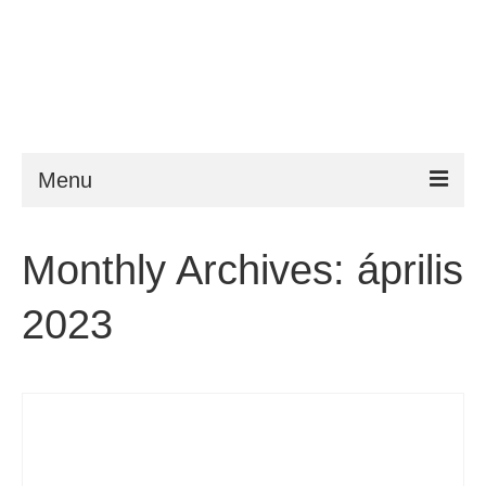
Menu
ESTA
Monthly Archives: április
Követelmény
2023
FAQ
VWP
Segítség
Hírek