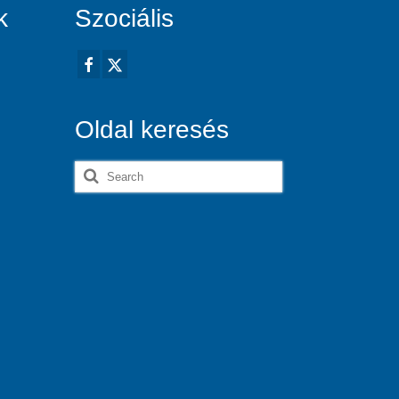
k
Szociális
Oldal keresés
Search
for: