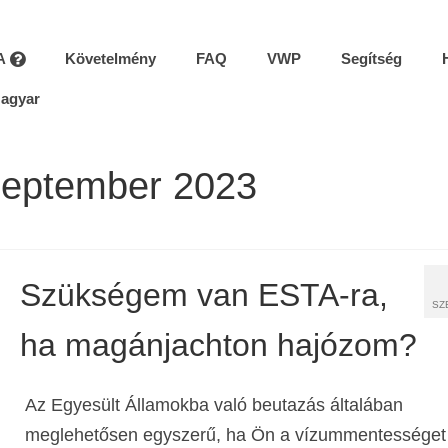
A
Követelmény
FAQ
VWP
Segítség
agyar
szeptember 2023
Szükségem van ESTA-ra,
SZ
ha magánjachton hajózom?
Az Egyesült Államokba való beutazás általában
meglehetősen egyszerű, ha Ön a vízummentességet