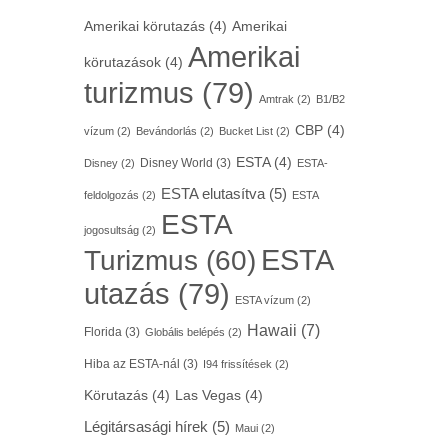
Amerikai körutazás
(4)
Amerikai
Amerikai
körutazások
(4)
turizmus
(79)
Amtrak
(2)
B1/B2
CBP
(4)
vízum
(2)
Bevándorlás
(2)
Bucket List
(2)
ESTA
(4)
Disney World
(3)
Disney
(2)
ESTA-
ESTA elutasítva
(5)
feldolgozás
(2)
ESTA
ESTA
jogosultság
(2)
ESTA
Turizmus
(60)
utazás
(79)
ESTA vízum
(2)
Hawaii
(7)
Florida
(3)
Globális belépés
(2)
Hiba az ESTA-nál
(3)
I94 frissítések
(2)
Körutazás
(4)
Las Vegas
(4)
Légitársasági hírek
(5)
Maui
(2)