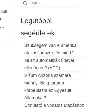
Search
for:
sült
r
Legutóbbi
. …
segédletek
Szükségem van-e amerikai
utazási pénzre, és miért?
Mi az automatizált útlevél-
ellenőrzés? (APC)
Vízum Arizona számára
Mennyi ideig tartana
körbeutazni az Egyesült
Államokat?
Útmutató a vonatos utazáshoz