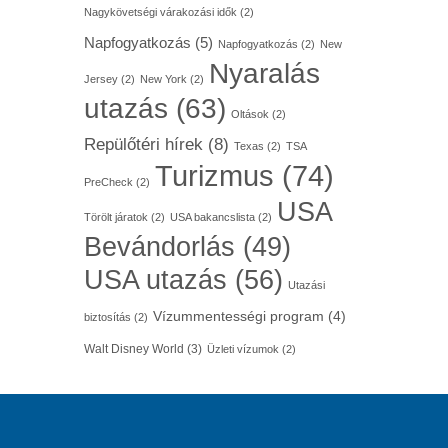
Nagykövetségi várakozási idők
(2)
Napfogyatkozás
(5)
Napfogyatkozás
(2)
New
Nyaralás
Jersey
(2)
New York
(2)
utazás
(63)
Oltások
(2)
Repülőtéri hírek
(8)
Texas
(2)
TSA
Turizmus
(74)
PreCheck
(2)
USA
Törölt járatok
(2)
USA bakancslista
(2)
Bevándorlás
(49)
USA utazás
(56)
Utazási
Vízummentességi program
(4)
biztosítás
(2)
Walt Disney World
(3)
Üzleti vízumok
(2)