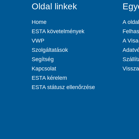
Oldal linkek
Egy
Home
A oldal
ESTA követelmények
Felhas
VWP
A Visa-
Szolgáltatások
Adatvé
Segítség
Szállít
Kapcsolat
Visszat
ESTA kérelem
ESTA státusz ellenőrzése