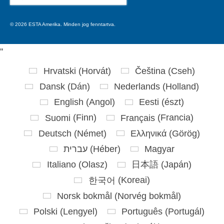
for:
© 2026 ESTA Amerika. Minden jog fenntartva.
'
'
Hrvatski
(
Horvát
)
Čeština
(
Cseh
)
Dansk
(
Dán
)
Nederlands
(
Holland
)
English
(
Angol
)
Eesti
(
észt
)
Suomi
(
Finn
)
Français
(
Francia
)
Deutsch
(
Német
)
Ελληνικά
(
Görög
)
עברית
(
Héber
)
Magyar
Italiano
(
Olasz
)
日本語
(
Japán
)
한국어
(
Koreai
)
Norsk bokmål
(
Norvég bokmål
)
Polski
(
Lengyel
)
Português
(
Portugál
)