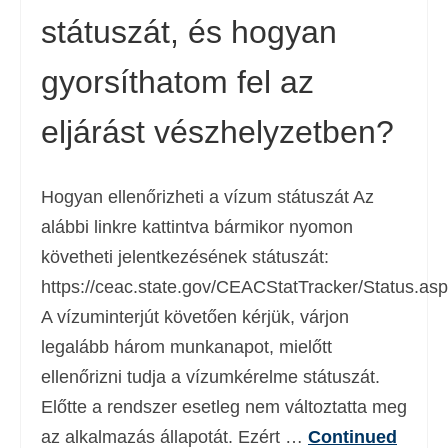
státuszát, és hogyan
Deutsch
(
Német
)
Ελληνικά
(
Görög
)
gyorsíthatom fel az
עברית
(
Héber
)
eljárást vészhelyzetben?
Italiano
(
Olasz
)
日本語
(
Japán
)
Hogyan ellenőrizheti a vízum státuszát Az
alábbi linkre kattintva bármikor nyomon
한국어
(
Koreai
)
követheti jelentkezésének státuszát:
Norsk bokmål
(
Norvég bokmål
)
https://ceac.state.gov/CEACStatTracker/Status.as
Polski
(
Lengyel
)
A vízuminterjút követően kérjük, várjon
legalább három munkanapot, mielőtt
Português
(
Portugál
)
ellenőrizni tudja a vízumkérelme státuszát.
Slovenčina
(
Szlovák
)
Előtte a rendszer esetleg nem változtatta meg
Slovenščina
(
Szlovén
)
az alkalmazás állapotát. Ezért …
Continued