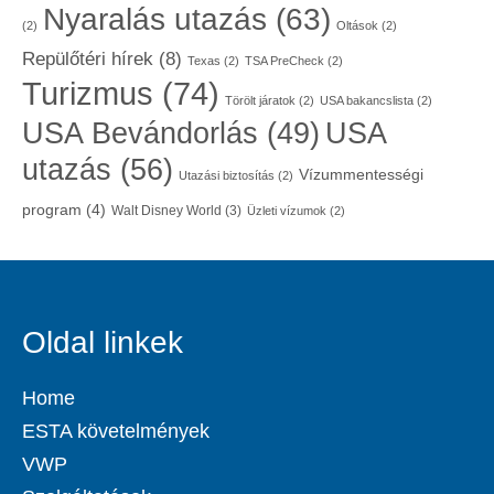
Nyaralás utazás
(63)
(2)
Oltások
(2)
Repülőtéri hírek
(8)
Texas
(2)
TSA PreCheck
(2)
Turizmus
(74)
Törölt járatok
(2)
USA bakancslista
(2)
USA
USA Bevándorlás
(49)
utazás
(56)
Vízummentességi
Utazási biztosítás
(2)
program
(4)
Walt Disney World
(3)
Üzleti vízumok
(2)
Oldal linkek
Home
ESTA követelmények
VWP