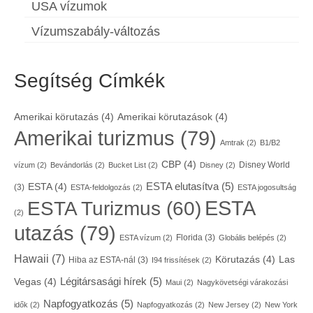
USA vízumok
Vízumszabály-változás
Segítség Címkék
Amerikai körutazás
(4)
Amerikai körutazások
(4)
Amerikai turizmus
(79)
Amtrak
(2)
B1/B2
CBP
(4)
Disney World
vízum
(2)
Bevándorlás
(2)
Bucket List
(2)
Disney
(2)
ESTA elutasítva
(5)
ESTA
(4)
(3)
ESTA-feldolgozás
(2)
ESTA jogosultság
ESTA
ESTA Turizmus
(60)
(2)
utazás
(79)
Florida
(3)
ESTA vízum
(2)
Globális belépés
(2)
Hawaii
(7)
Körutazás
(4)
Las
Hiba az ESTA-nál
(3)
I94 frissítések
(2)
Légitársasági hírek
(5)
Vegas
(4)
Maui
(2)
Nagykövetségi várakozási
Napfogyatkozás
(5)
idők
(2)
Napfogyatkozás
(2)
New Jersey
(2)
New York