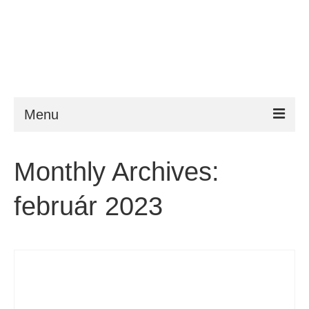
Menu
ESTA
Monthly Archives:
Követelmény
február 2023
FAQ
VWP
Segítség
Hírek