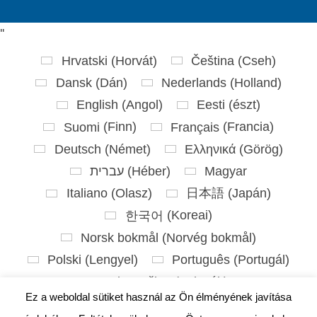
'
'
Hrvatski
(
Horvát
)
Čeština
(
Cseh
)
Dansk
(
Dán
)
Nederlands
(
Holland
)
English
(
Angol
)
Eesti
(
észt
)
Suomi
(
Finn
)
Français
(
Francia
)
Deutsch
(
Német
)
Ελληνικά
(
Görög
)
עברית
(
Héber
)
Magyar
Italiano
(
Olasz
)
日本語
(
Japán
)
한국어
(
Koreai
)
Norsk bokmål
(
Norvég bokmål
)
Polski
(
Lengyel
)
Português
(
Portugál
)
Slovenčina
(
Szlovák
)
Ez a weboldal sütiket használ az Ön élményének javítása
Slovenščina
(
Szlovén
)
Español
(
Spanyol
)