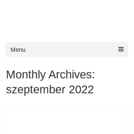
Menu
ESTA
Monthly Archives:
Követelmény
szeptember 2022
FAQ
VWP
Segítség
Hírek