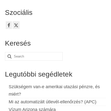
Español
(
Spanyol
)
Szociális
Svenska
(
Svéd
)
Keresés
Search
for:
Legutóbbi segédletek
Szükségem van-e amerikai utazási pénzre, és
miért?
Mi az automatizált útlevél-ellenőrzés? (APC)
Vízum Arizona számára