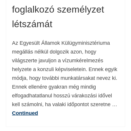
foglalkozó személyzet
Deutsch
(
Német
)
Ελληνικά
(
Görög
)
létszámát
עברית
(
Héber
)
Az Egyesült Államok Külügyminisztériuma
Italiano
(
Olasz
)
megállás nélkül dolgozik azon, hogy
日本語
(
Japán
)
világszerte javuljon a vízumkérelmezés
한국어
(
Koreai
)
helyzete a konzuli képviseletein. Ennek egyik
módja, hogy további munkatársakat nevez ki.
Norsk bokmål
(
Norvég bokmål
)
Ennek ellenére gyakran még mindig
Polski
(
Lengyel
)
elfogadhatatlanul hosszú várakozási idővel
Português
(
Portugál
)
kell számolni, ha valaki időpontot szeretne …
Continued
Slovenčina
(
Szlovák
)
Slovenščina
(
Szlovén
)