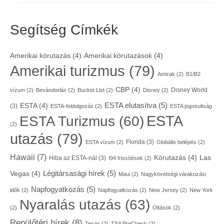
Segítség Címkék
Amerikai körutazás
(4)
Amerikai körutazások
(4)
Amerikai turizmus
(79)
Amtrak
(2)
B1/B2
CBP
(4)
Disney World
vízum
(2)
Bevándorlás
(2)
Bucket List
(2)
Disney
(2)
ESTA elutasítva
(5)
ESTA
(4)
(3)
ESTA-feldolgozás
(2)
ESTA jogosultság
ESTA
ESTA Turizmus
(60)
(2)
utazás
(79)
Florida
(3)
ESTA vízum
(2)
Globális belépés
(2)
Hawaii
(7)
Körutazás
(4)
Las
Hiba az ESTA-nál
(3)
I94 frissítések
(2)
Légitársasági hírek
(5)
Vegas
(4)
Maui
(2)
Nagykövetségi várakozási
Napfogyatkozás
(5)
idők
(2)
Napfogyatkozás
(2)
New Jersey
(2)
New York
Nyaralás utazás
(63)
(2)
Oltások
(2)
Repülőtéri hírek
(8)
Texas
(2)
TSA PreCheck
(2)