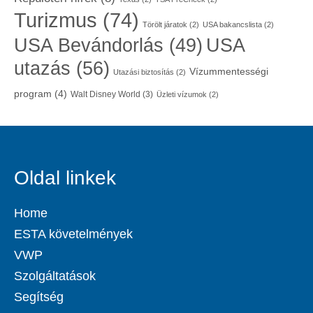
Turizmus
(74)
Törölt járatok
(2)
USA bakancslista
(2)
USA
USA Bevándorlás
(49)
utazás
(56)
Vízummentességi
Utazási biztosítás
(2)
program
(4)
Walt Disney World
(3)
Üzleti vízumok
(2)
Oldal linkek
Home
ESTA követelmények
VWP
Szolgáltatások
Segítség