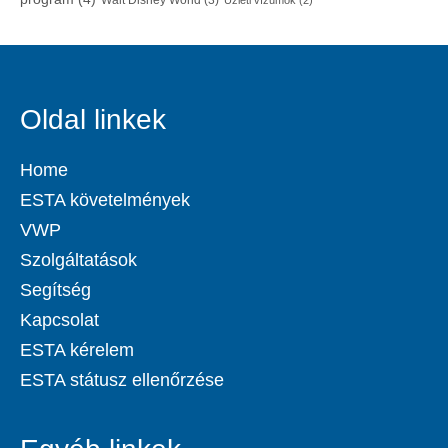
Walt Disney World
(3)
Üzleti vízumok
(2)
Oldal linkek
Home
ESTA követelmények
VWP
Szolgáltatások
Segítség
Kapcsolat
ESTA kérelem
ESTA státusz ellenőrzése