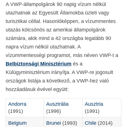
A VWP-állampolgárok 90 napig vízum nélkül
Deutsch
(
Német
)
utazhatnak az Egyesült Államokba üzleti vagy
Ελληνικά
(
Görög
)
turisztikai céllal. Hasonlóképpen, a vízummentes
utazás kölcsönös az amerikai állampolgárok
עברית
(
Héber
)
számára, akik mind a 42 országba legalább 90
Italiano
(
Olasz
)
napra vízum nélkül utazhatnak. A
日本語
(
Japán
)
vízummentességi programot, más néven VWP-t a
Belbiztonsági Minisztérium
és a
한국어
(
Koreai
)
Külügyminisztérium irányítja. A VWP-re jogosult
Norsk bokmål
(
Norvég bokmål
)
országok listája a következő, a VWP-hez való
Polski
(
Lengyel
)
hozzáadásuk évével együtt:
Português
(
Portugál
)
Andorra
Ausztrália
Ausztria
(1991)
(1996)
(1991)
Slovenčina
(
Szlovák
)
Belgium
Brunei
(1993)
Chile
(2014)
Slovenščina
(
Szlovén
)