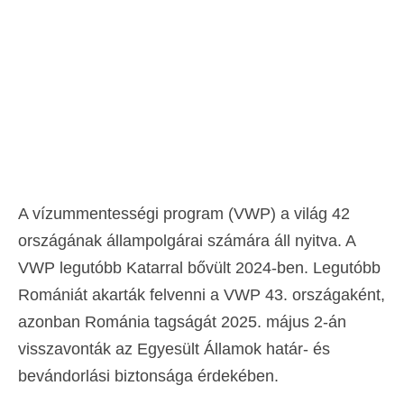
Kapcsolat
Forma
Magyar
Hrvatski
(
Horvát
)
Čeština
(
Cseh
)
Dansk
(
Dán
)
A vízummentességi program (VWP) a világ 42
országának állampolgárai számára áll nyitva. A
Nederlands
(
Holland
)
VWP legutóbb Katarral bővült 2024-ben. Legutóbb
English
(
Angol
)
Romániát akarták felvenni a VWP 43. országaként,
Eesti
(
észt
)
azonban Románia tagságát 2025. május 2-án
visszavonták az Egyesült Államok határ- és
Suomi
(
Finn
)
bevándorlási biztonsága érdekében.
Français
(
Francia
)