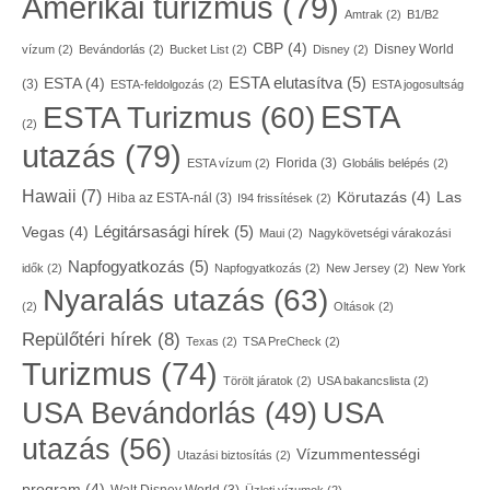
Amerikai turizmus
(79)
Amtrak
(2)
B1/B2
CBP
(4)
Disney World
vízum
(2)
Bevándorlás
(2)
Bucket List
(2)
Disney
(2)
ESTA elutasítva
(5)
ESTA
(4)
(3)
ESTA-feldolgozás
(2)
ESTA jogosultság
ESTA
ESTA Turizmus
(60)
(2)
utazás
(79)
Florida
(3)
ESTA vízum
(2)
Globális belépés
(2)
Hawaii
(7)
Körutazás
(4)
Las
Hiba az ESTA-nál
(3)
I94 frissítések
(2)
Légitársasági hírek
(5)
Vegas
(4)
Maui
(2)
Nagykövetségi várakozási
Napfogyatkozás
(5)
idők
(2)
Napfogyatkozás
(2)
New Jersey
(2)
New York
Nyaralás utazás
(63)
(2)
Oltások
(2)
Repülőtéri hírek
(8)
Texas
(2)
TSA PreCheck
(2)
Turizmus
(74)
Törölt járatok
(2)
USA bakancslista
(2)
USA
USA Bevándorlás
(49)
utazás
(56)
Vízummentességi
Utazási biztosítás
(2)
program
(4)