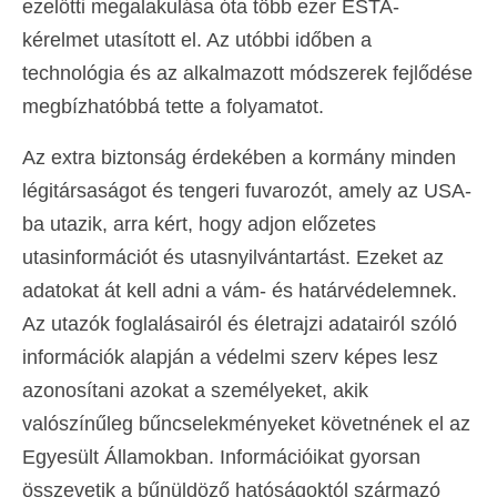
ezelőtti megalakulása óta több ezer ESTA-
kérelmet utasított el. Az utóbbi időben a
technológia és az alkalmazott módszerek fejlődése
megbízhatóbbá tette a folyamatot.
Az extra biztonság érdekében a kormány minden
légitársaságot és tengeri fuvarozót, amely az USA-
ba utazik, arra kért, hogy adjon előzetes
utasinformációt és utasnyilvántartást. Ezeket az
adatokat át kell adni a vám- és határvédelemnek.
Az utazók foglalásairól és életrajzi adatairól szóló
információk alapján a védelmi szerv képes lesz
azonosítani azokat a személyeket, akik
valószínűleg bűncselekményeket követnének el az
Egyesült Államokban. Információikat gyorsan
összevetik a bűnüldöző hatóságoktól származó