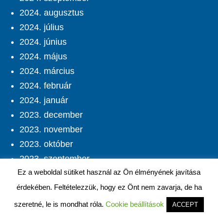
2024. augusztus
2024. július
2024. június
2024. május
2024. március
2024. február
2024. január
2023. december
2023. november
2023. október
2023. szeptember
Ez a weboldal sütiket használ az Ön élményének javítása
2023. augusztus
érdekében. Feltételezzük, hogy ez Önt nem zavarja, de ha
2023. július
2023. június
szeretné, le is mondhat róla.
Cookie beállítások
ACCEPT
2023. május