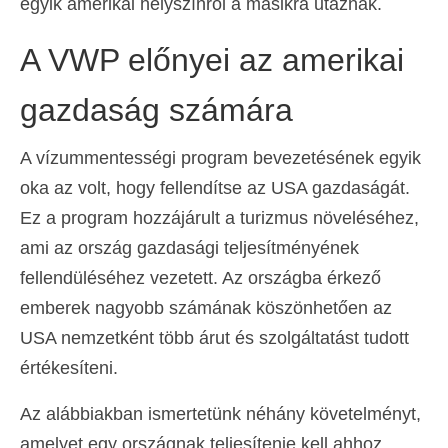
egyik amerikai helyszínről a másikra utaznak.
A VWP előnyei az amerikai
gazdaság számára
A vízummentességi program bevezetésének egyik
oka az volt, hogy fellendítse az USA gazdaságát.
Ez a program hozzájárult a turizmus növeléséhez,
ami az ország gazdasági teljesítményének
fellendüléséhez vezetett. Az országba érkező
emberek nagyobb számának köszönhetően az
USA nemzetként több árut és szolgáltatást tudott
értékesíteni.
Az alábbiakban ismertetünk néhány követelményt,
amelyet egy országnak teljesítenie kell ahhoz,