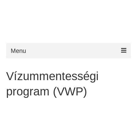
Menu
ESTA
Vízummentességi
Követelmény
program (VWP)
FAQ
VWP
Segítség
Hírek