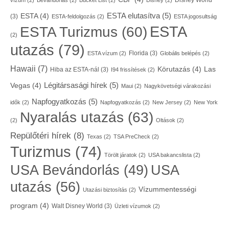
Disney World
vízum
(2)
Bevándorlás
(2)
Bucket List
(2)
Disney
(2)
ESTA elutasítva
(5)
ESTA
(4)
(3)
ESTA-feldolgozás
(2)
ESTA jogosultság
ESTA
ESTA Turizmus
(60)
(2)
utazás
(79)
Florida
(3)
ESTA vízum
(2)
Globális belépés
(2)
Hawaii
(7)
Körutazás
(4)
Las
Hiba az ESTA-nál
(3)
I94 frissítések
(2)
Légitársasági hírek
(5)
Vegas
(4)
Maui
(2)
Nagykövetségi várakozási
Napfogyatkozás
(5)
idők
(2)
Napfogyatkozás
(2)
New Jersey
(2)
New York
Nyaralás utazás
(63)
(2)
Oltások
(2)
Repülőtéri hírek
(8)
Texas
(2)
TSA PreCheck
(2)
Turizmus
(74)
Törölt járatok
(2)
USA bakancslista
(2)
USA
USA Bevándorlás
(49)
utazás
(56)
Vízummentességi
Utazási biztosítás
(2)
program
(4)
Walt Disney World
(3)
Üzleti vízumok
(2)