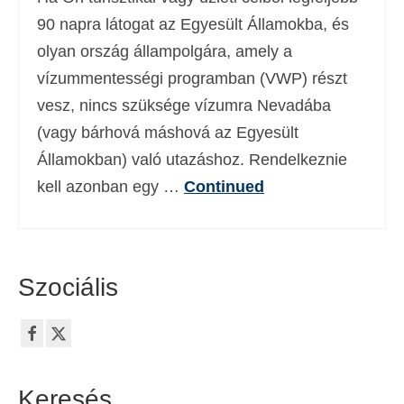
Deutsch
(
Német
)
90 napra látogat az Egyesült Államokba, és
olyan ország állampolgára, amely a
Ελληνικά
(
Görög
)
vízummentességi programban (VWP) részt
עברית
(
Héber
)
vesz, nincs szüksége vízumra Nevadába
(vagy bárhová máshová az Egyesült
Italiano
(
Olasz
)
Államokban) való utazáshoz. Rendelkeznie
日本語
(
Japán
)
kell azonban egy …
Continued
한국어
(
Koreai
)
Norsk bokmål
(
Norvég bokmål
)
Polski
(
Lengyel
)
Szociális
Português
(
Portugál
)
Slovenčina
(
Szlovák
)
Slovenščina
(
Szlovén
)
Keresés