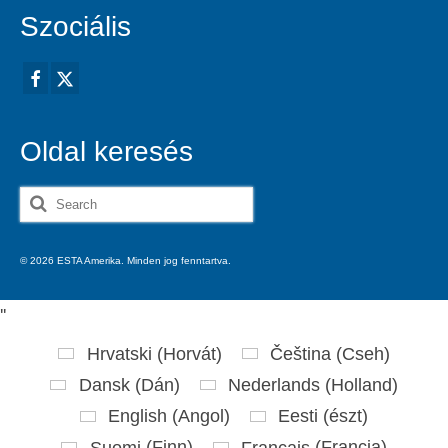
Szociális
Oldal keresés
Search
for:
© 2026 ESTA Amerika. Minden jog fenntartva.
'
'
Hrvatski
(
Horvát
)
Čeština
(
Cseh
)
Dansk
(
Dán
)
Nederlands
(
Holland
)
English
(
Angol
)
Eesti
(
észt
)
Suomi
(
Finn
)
Français
(
Francia
)