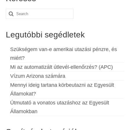
Español
(
Spanyol
)
Search
Svenska
(
Svéd
)
for:
Legutóbbi segédletek
Szükségem van-e amerikai utazási pénzre, és
miért?
Mi az automatizált útlevél-ellenőrzés? (APC)
Vízum Arizona számára
Mennyi ideig tartana körbeutazni az Egyesült
Államokat?
Útmutató a vonatos utazáshoz az Egyesült
Államokban