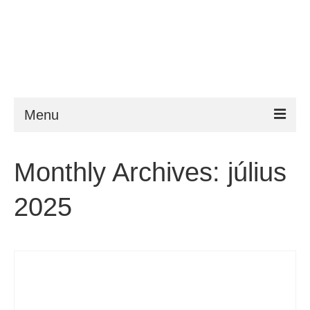
Menu
ESTA
Monthly Archives: július
Követelmény
2025
FAQ
VWP
Segítség
Hírek