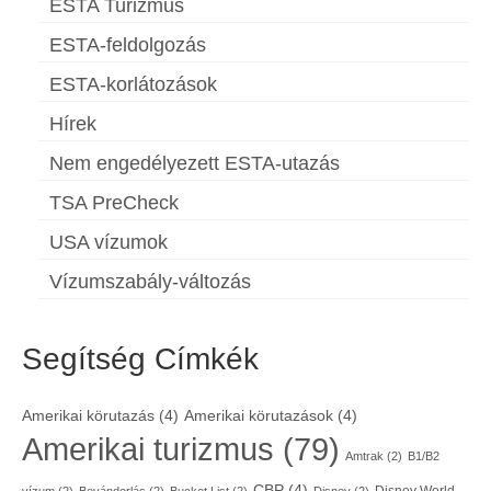
ESTA Turizmus
ESTA-feldolgozás
ESTA-korlátozások
Hírek
Nem engedélyezett ESTA-utazás
TSA PreCheck
USA vízumok
Vízumszabály-változás
Segítség Címkék
Amerikai körutazás
(4)
Amerikai körutazások
(4)
Amerikai turizmus
(79)
Amtrak
(2)
B1/B2
CBP
(4)