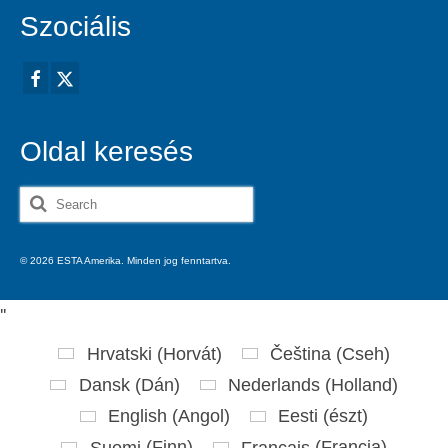
Szociális
Oldal keresés
Search
for:
© 2026 ESTA Amerika. Minden jog fenntartva.
'
'
Hrvatski
(
Horvát
)
Čeština
(
Cseh
)
Dansk
(
Dán
)
Nederlands
(
Holland
)
English
(
Angol
)
Eesti
(
észt
)
Suomi
(
Finn
)
Français
(
Francia
)