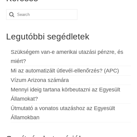
Español
(
Spanyol
)
Search
Svenska
(
Svéd
)
for:
Legutóbbi segédletek
Szükségem van-e amerikai utazási pénzre, és
miért?
Mi az automatizált útlevél-ellenőrzés? (APC)
Vízum Arizona számára
Mennyi ideig tartana körbeutazni az Egyesült
Államokat?
Útmutató a vonatos utazáshoz az Egyesült
Államokban