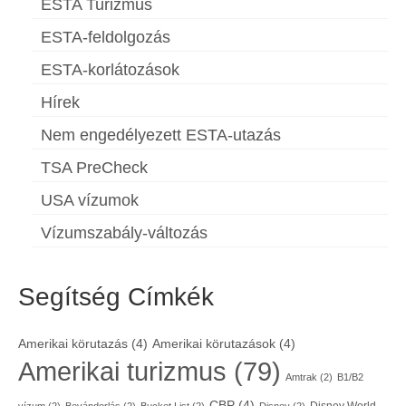
ESTA Turizmus
ESTA-feldolgozás
ESTA-korlátozások
Hírek
Nem engedélyezett ESTA-utazás
TSA PreCheck
USA vízumok
Vízumszabály-változás
Segítség Címkék
Amerikai körutazás
(4)
Amerikai körutazások
(4)
Amerikai turizmus
(79)
Amtrak
(2)
B1/B2
CBP
(4)