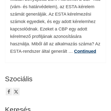
Deutsch
(
Német
)
(vám- és határvédelem), az ESTA-kérelem
számát generálják. Az ESTA kérelmezési
Ελληνικά
(
Görög
)
számok egyediek, és egy adott kérelemhez
עברית
(
Héber
)
kapcsolódnak. Ezeket a CBP egy adott
kérelmező profiljának azonosítására
Italiano
(
Olasz
)
használja. Miből áll az alkalmazás száma? Az
日本語
(
Japán
)
ESTA-rendszer által generált …
Continued
한국어
(
Koreai
)
Norsk bokmål
(
Norvég bokmål
)
Polski
(
Lengyel
)
Szociális
Português
(
Portugál
)
Slovenčina
(
Szlovák
)
Slovenščina
(
Szlovén
)
Keresés