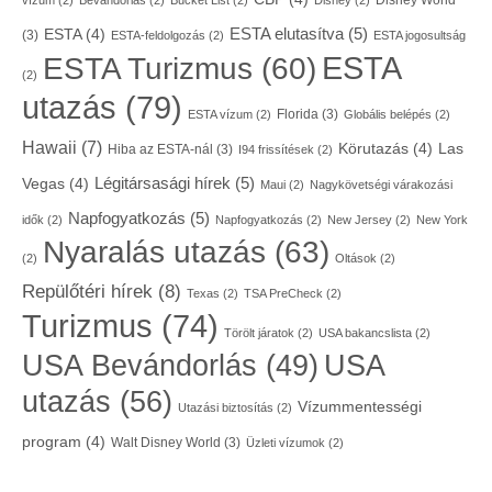
Disney World
vízum
(2)
Bevándorlás
(2)
Bucket List
(2)
Disney
(2)
ESTA elutasítva
(5)
ESTA
(4)
(3)
ESTA-feldolgozás
(2)
ESTA jogosultság
ESTA
ESTA Turizmus
(60)
(2)
utazás
(79)
Florida
(3)
ESTA vízum
(2)
Globális belépés
(2)
Hawaii
(7)
Körutazás
(4)
Las
Hiba az ESTA-nál
(3)
I94 frissítések
(2)
Légitársasági hírek
(5)
Vegas
(4)
Maui
(2)
Nagykövetségi várakozási
Napfogyatkozás
(5)
idők
(2)
Napfogyatkozás
(2)
New Jersey
(2)
New York
Nyaralás utazás
(63)
(2)
Oltások
(2)
Repülőtéri hírek
(8)
Texas
(2)
TSA PreCheck
(2)
Turizmus
(74)
Törölt járatok
(2)
USA bakancslista
(2)
USA
USA Bevándorlás
(49)
utazás
(56)
Vízummentességi
Utazási biztosítás
(2)
program
(4)
Walt Disney World
(3)
Üzleti vízumok
(2)