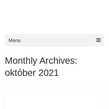
Menu
ESTA
Monthly Archives:
Követelmény
október 2021
FAQ
VWP
Segítség
Hírek