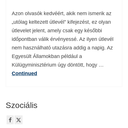
Deutsch
(
Német
)
Azon olvasók kedvéért, akik nem ismerik az
Ελληνικά
(
Görög
)
„utólag keltezett útlevél” kifejezést, ez olyan
útlevelet jelent, amely csak egy későbbi
עברית
(
Héber
)
időpontban válik érvényessé. Az ilyen útlevél
Italiano
(
Olasz
)
nem használható utazásra addig a napig. Az
日本語
(
Japán
)
Egyesült Államokban például a
Külügyminisztérium úgy döntött, hogy …
한국어
(
Koreai
)
Continued
Norsk bokmål
(
Norvég bokmål
)
Polski
(
Lengyel
)
Português
(
Portugál
)
Szociális
Slovenčina
(
Szlovák
)
Slovenščina
(
Szlovén
)