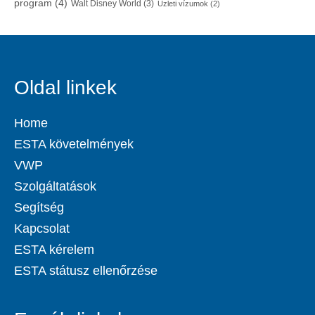
program
(4)
Walt Disney World
(3)
Üzleti vízumok
(2)
Oldal linkek
Home
ESTA követelmények
VWP
Szolgáltatások
Segítség
Kapcsolat
ESTA kérelem
ESTA státusz ellenőrzése