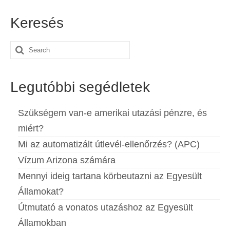
Español
(
Spanyol
)
Keresés
Svenska
(
Svéd
)
Search
for:
Legutóbbi segédletek
Szükségem van-e amerikai utazási pénzre, és
miért?
Mi az automatizált útlevél-ellenőrzés? (APC)
Vízum Arizona számára
Mennyi ideig tartana körbeutazni az Egyesült
Államokat?
Útmutató a vonatos utazáshoz az Egyesült
Államokban