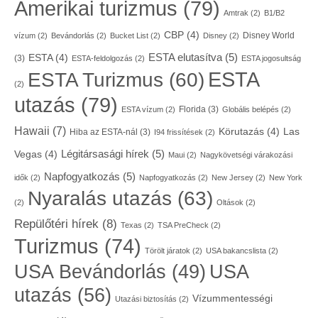
Amerikai turizmus
(79)
Amtrak
(2)
B1/B2
CBP
(4)
Disney World
vízum
(2)
Bevándorlás
(2)
Bucket List
(2)
Disney
(2)
ESTA elutasítva
(5)
ESTA
(4)
(3)
ESTA-feldolgozás
(2)
ESTA jogosultság
ESTA
ESTA Turizmus
(60)
(2)
utazás
(79)
Florida
(3)
ESTA vízum
(2)
Globális belépés
(2)
Hawaii
(7)
Körutazás
(4)
Las
Hiba az ESTA-nál
(3)
I94 frissítések
(2)
Légitársasági hírek
(5)
Vegas
(4)
Maui
(2)
Nagykövetségi várakozási
Napfogyatkozás
(5)
idők
(2)
Napfogyatkozás
(2)
New Jersey
(2)
New York
Nyaralás utazás
(63)
(2)
Oltások
(2)
Repülőtéri hírek
(8)
Texas
(2)
TSA PreCheck
(2)
Turizmus
(74)
Törölt járatok
(2)
USA bakancslista
(2)
USA
USA Bevándorlás
(49)
utazás
(56)
Vízummentességi
Utazási biztosítás
(2)