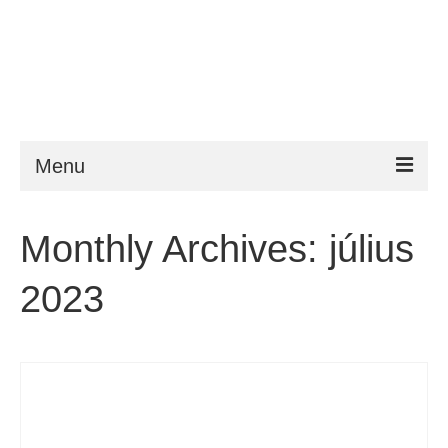
Menu
ESTA
Monthly Archives: július
Követelmény
2023
FAQ
VWP
Segítség
Hírek