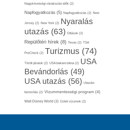
Nagykövetségi várakozási idők
(2)
Napfogyatkozás
(5)
Napfogyatkozás
(2)
New
Nyaralás
Jersey
(2)
New York
(2)
utazás
(63)
Oltások
(2)
Repülőtéri hírek
(8)
Texas
(2)
TSA
Turizmus
(74)
PreCheck
(2)
USA
Törölt járatok
(2)
USA bakancslista
(2)
Bevándorlás
(49)
USA utazás
(56)
Utazási
Vízummentességi program
(4)
biztosítás
(2)
Walt Disney World
(3)
Üzleti vízumok
(2)