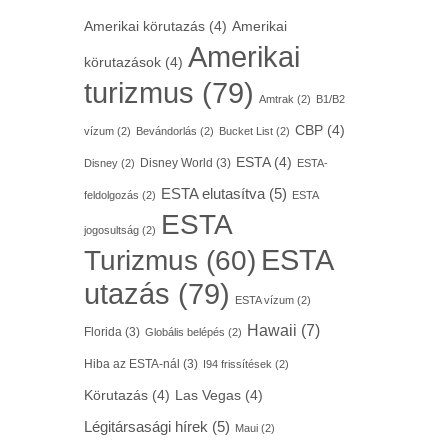
Amerikai körutazás
(4)
Amerikai
Amerikai
körutazások
(4)
turizmus
(79)
Amtrak
(2)
B1/B2
CBP
(4)
vízum
(2)
Bevándorlás
(2)
Bucket List
(2)
ESTA
(4)
Disney World
(3)
Disney
(2)
ESTA-
ESTA elutasítva
(5)
feldolgozás
(2)
ESTA
ESTA
jogosultság
(2)
ESTA
Turizmus
(60)
utazás
(79)
ESTA vízum
(2)
Hawaii
(7)
Florida
(3)
Globális belépés
(2)
Hiba az ESTA-nál
(3)
I94 frissítések
(2)
Körutazás
(4)
Las Vegas
(4)
Légitársasági hírek
(5)
Maui
(2)