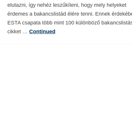
elutazni, így nehéz leszűkíteni, hogy mely helyeket
érdemes a bakancslistád élére tenni. Ennek érdekéb
ESTA csapata több mint 100 különböző bakancslistá
cikket …
Continued