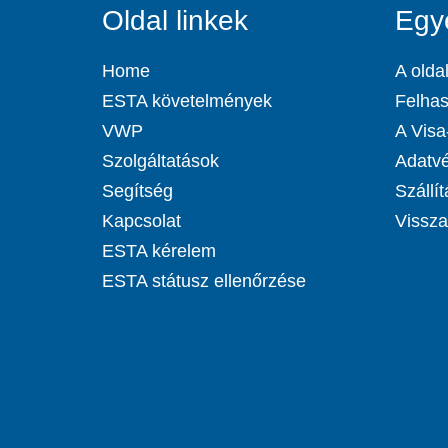
Oldal linkek
Egy
Home
A oldal
ESTA követelmények
Felhas
VWP
A Visa-
Szolgáltatások
Adatvé
Segítség
Szállít
Kapcsolat
Visszat
ESTA kérelem
ESTA státusz ellenőrzése