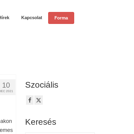
Hírek
Kapcsolat
Forma
Szociális
10
DEC 2021
Keresés
ájakon
rdemes