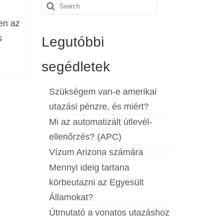
Search
for:
en az
s
Legutóbbi
segédletek
Szükségem van-e amerikai
utazási pénzre, és miért?
Mi az automatizált útlevél-
ellenőrzés? (APC)
Vízum Arizona számára
Mennyi ideig tartana
körbeutazni az Egyesült
Államokat?
Útmutató a vonatos utazáshoz