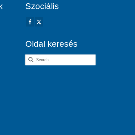
k
Szociális
Oldal keresés
Search
for: