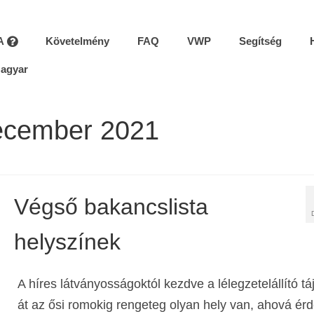
A
Követelmény
FAQ
VWP
Segítség
agyar
december 2021
Végső bakancslista
helyszínek
A híres látványosságoktól kezdve a lélegzetelállító t
át az ősi romokig rengeteg olyan hely van, ahová é