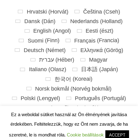
Hrvatski
(
Horvát
)
Čeština
(
Cseh
)
Dansk
(
Dán
)
Nederlands
(
Holland
)
English
(
Angol
)
Eesti
(
észt
)
Suomi
(
Finn
)
Français
(
Francia
)
Deutsch
(
Német
)
Ελληνικά
(
Görög
)
עברית
(
Héber
)
Magyar
Italiano
(
Olasz
)
日本語
(
Japán
)
한국어
(
Koreai
)
Norsk bokmål
(
Norvég bokmål
)
Polski
(
Lengyel
)
Português
(
Portugál
)
Slovenčina
(
Szlovák
)
Ez a weboldal sütiket használ az Ön élményének javítása
Slovenščina
(
Szlovén
)
Español
(
Spanyol
)
érdekében. Feltételezzük, hogy ez Önt nem zavarja, de ha
Svenska
(
Svéd
)
szeretné, le is mondhat róla.
Cookie beállítások
ACCEPT