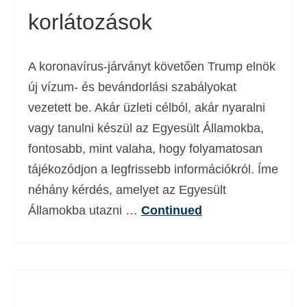
korlátozások
Deutsch
(
Német
)
Ελληνικά
(
Görög
)
A koronavírus-járványt követően Trump elnök
עברית
(
Héber
)
új vízum- és bevándorlási szabályokat
Italiano
(
Olasz
)
vezetett be. Akár üzleti célból, akár nyaralni
vagy tanulni készül az Egyesült Államokba,
日本語
(
Japán
)
fontosabb, mint valaha, hogy folyamatosan
한국어
(
Koreai
)
tájékozódjon a legfrissebb információkról. Íme
Norsk bokmål
(
Norvég bokmål
)
néhány kérdés, amelyet az Egyesült
Államokba utazni …
Continued
Polski
(
Lengyel
)
Português
(
Portugál
)
Slovenčina
(
Szlovák
)
Slovenščina
(
Szlovén
)