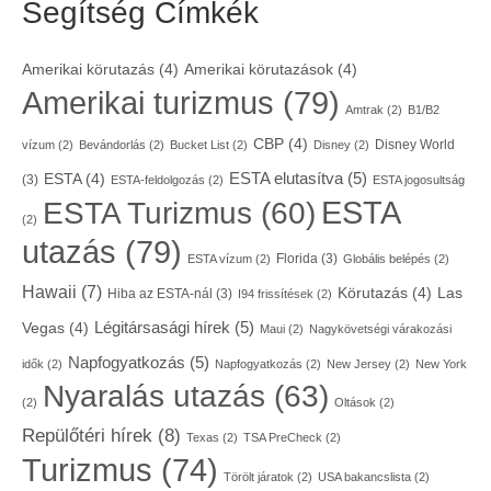
Segítség Címkék
Amerikai körutazás
(4)
Amerikai körutazások
(4)
Amerikai turizmus
(79)
Amtrak
(2)
B1/B2
CBP
(4)
Disney World
vízum
(2)
Bevándorlás
(2)
Bucket List
(2)
Disney
(2)
ESTA elutasítva
(5)
ESTA
(4)
(3)
ESTA-feldolgozás
(2)
ESTA jogosultság
ESTA
ESTA Turizmus
(60)
(2)
utazás
(79)
Florida
(3)
ESTA vízum
(2)
Globális belépés
(2)
Hawaii
(7)
Körutazás
(4)
Las
Hiba az ESTA-nál
(3)
I94 frissítések
(2)
Légitársasági hírek
(5)
Vegas
(4)
Maui
(2)
Nagykövetségi várakozási
Napfogyatkozás
(5)
idők
(2)
Napfogyatkozás
(2)
New Jersey
(2)
New York
Nyaralás utazás
(63)
(2)
Oltások
(2)
Repülőtéri hírek
(8)
Texas
(2)
TSA PreCheck
(2)
Turizmus
(74)
Törölt járatok
(2)
USA bakancslista
(2)