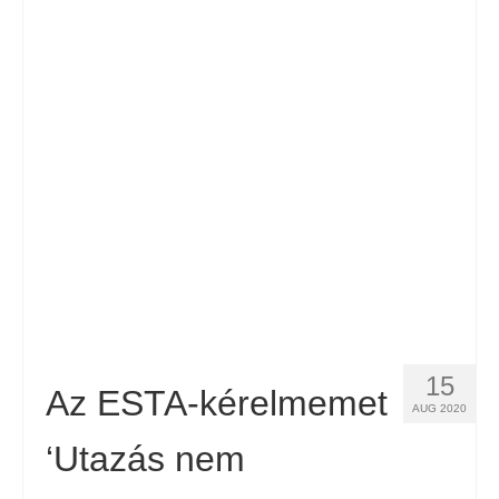
Español
(
Spanyol
)
Svenska
(
Svéd
)
15
Az ESTA-kérelmemet
AUG 2020
‘Utazás nem