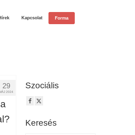
Hírek
Kapcsolat
Forma
Szociális
29
MÁJ 2024
 a
al?
Keresés