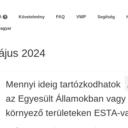
A
Követelmény
FAQ
VWP
Segítség
agyar
ájus 2024
Mennyi ideig tartózkodhatok
az Egyesült Államokban vagy
környező területeken ESTA-v