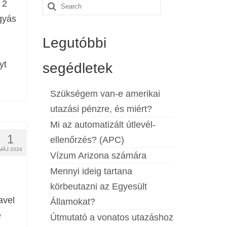
 2
Search
gyás
for:
Legutóbbi
yt
segédletek
Szükségem van-e amerikai
utazási pénzre, és miért?
Mi az automatizált útlevél-
1
ellenőrzés? (APC)
MÁJ 2024
Vízum Arizona számára
Mennyi ideig tartana
körbeutazni az Egyesült
avel
Államokat?
e
Útmutató a vonatos utazáshoz