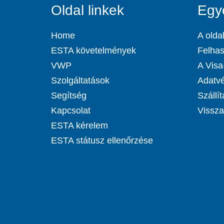
Oldal linkek
Egy
Home
A oldal
ESTA követelmények
Felhas
VWP
A Visa-
Szolgáltatások
Adatvé
Segítség
Szállít
Kapcsolat
Visszat
ESTA kérelem
ESTA státusz ellenőrzése