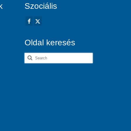
k
Szociális
Oldal keresés
Search
for: