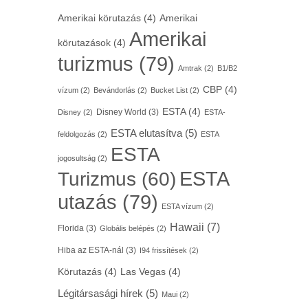
Amerikai körutazás
(4)
Amerikai
Amerikai
körutazások
(4)
turizmus
(79)
Amtrak
(2)
B1/B2
CBP
(4)
vízum
(2)
Bevándorlás
(2)
Bucket List
(2)
ESTA
(4)
Disney World
(3)
Disney
(2)
ESTA-
ESTA elutasítva
(5)
feldolgozás
(2)
ESTA
ESTA
jogosultság
(2)
ESTA
Turizmus
(60)
utazás
(79)
ESTA vízum
(2)
Hawaii
(7)
Florida
(3)
Globális belépés
(2)
Hiba az ESTA-nál
(3)
I94 frissítések
(2)
Körutazás
(4)
Las Vegas
(4)
Légitársasági hírek
(5)
Maui
(2)