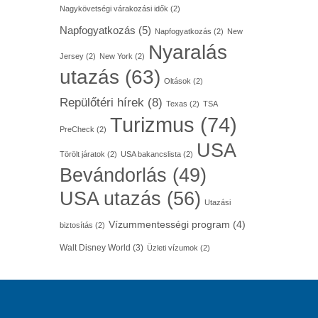
Nagykövetségi várakozási idők
(2)
Napfogyatkozás
(5)
Napfogyatkozás
(2)
New
Nyaralás
Jersey
(2)
New York
(2)
utazás
(63)
Oltások
(2)
Repülőtéri hírek
(8)
Texas
(2)
TSA
Turizmus
(74)
PreCheck
(2)
USA
Törölt járatok
(2)
USA bakancslista
(2)
Bevándorlás
(49)
USA utazás
(56)
Utazási
Vízummentességi program
(4)
biztosítás
(2)
Walt Disney World
(3)
Üzleti vízumok
(2)