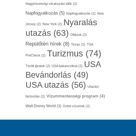
Nagykövetségi várakozási idők
(2)
Napfogyatkozás
(5)
Napfogyatkozás
(2)
New
Nyaralás
Jersey
(2)
New York
(2)
utazás
(63)
Oltások
(2)
Repülőtéri hírek
(8)
Texas
(2)
TSA
Turizmus
(74)
PreCheck
(2)
USA
Törölt járatok
(2)
USA bakancslista
(2)
Bevándorlás
(49)
USA utazás
(56)
Utazási
Vízummentességi program
(4)
biztosítás
(2)
Walt Disney World
(3)
Üzleti vízumok
(2)