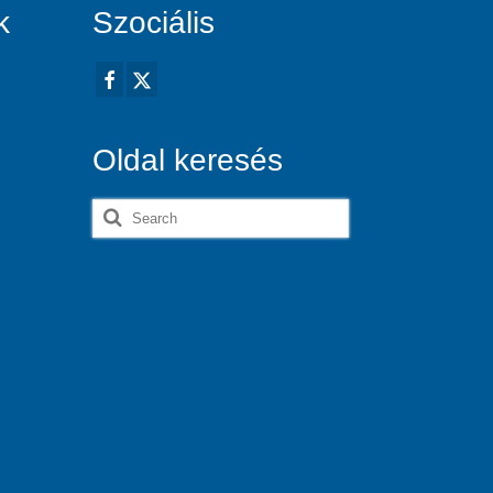
k
Szociális
Oldal keresés
Search
for: