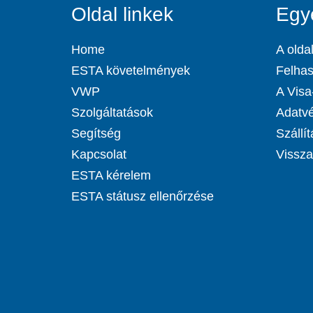
Oldal linkek
Egy
Home
A oldal
ESTA követelmények
Felhas
VWP
A Visa-
Szolgáltatások
Adatvé
Segítség
Szállít
Kapcsolat
Visszat
ESTA kérelem
ESTA státusz ellenőrzése