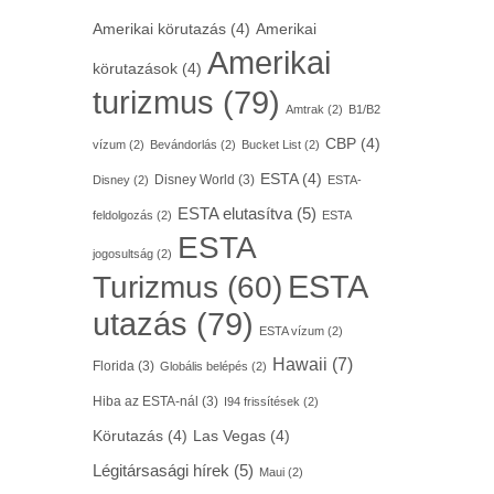
Amerikai körutazás
(4)
Amerikai
Amerikai
körutazások
(4)
turizmus
(79)
Amtrak
(2)
B1/B2
CBP
(4)
vízum
(2)
Bevándorlás
(2)
Bucket List
(2)
ESTA
(4)
Disney World
(3)
Disney
(2)
ESTA-
ESTA elutasítva
(5)
feldolgozás
(2)
ESTA
ESTA
jogosultság
(2)
ESTA
Turizmus
(60)
utazás
(79)
ESTA vízum
(2)
Hawaii
(7)
Florida
(3)
Globális belépés
(2)
Hiba az ESTA-nál
(3)
I94 frissítések
(2)
Körutazás
(4)
Las Vegas
(4)
Légitársasági hírek
(5)
Maui
(2)