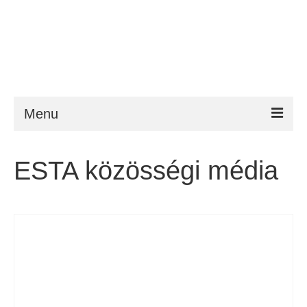
Menu
ESTA
ESTA közösségi média
Követelmény
FAQ
VWP
Segítség
Hírek