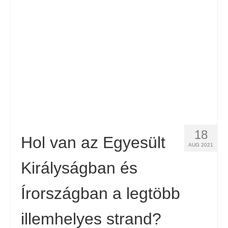
Kapcsolat
Forma
Magyar
Hrvatski
(
Horvát
)
Čeština
(
Cseh
)
Dansk
(
Dán
)
18
Nederlands
(
Holland
)
Hol van az Egyesült
AUG 2021
English
(
Angol
)
Királyságban és
Eesti
(
észt
)
Írországban a legtöbb
Suomi
(
Finn
)
illemhelyes strand?
Français
(
Francia
)