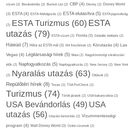
CBP
(4)
Disney World
vízum
(2)
Bevándorlás
(2)
Bucket List
(2)
Disney
(2)
ESTA elutasítva
(5)
ESTA
(4)
(3)
ESTA-feldolgozás
(2)
ESTA jogosultság
ESTA
ESTA Turizmus
(60)
(2)
utazás
(79)
Florida
(3)
ESTA vízum
(2)
Globális belépés
(2)
Hawaii
(7)
Körutazás
(4)
Las
Hiba az ESTA-nál
(3)
I94 frissítések
(2)
Légitársasági hírek
(5)
Vegas
(4)
Maui
(2)
Nagykövetségi várakozási
Napfogyatkozás
(5)
idők
(2)
Napfogyatkozás
(2)
New Jersey
(2)
New York
Nyaralás utazás
(63)
(2)
Oltások
(2)
Repülőtéri hírek
(8)
Texas
(2)
TSA PreCheck
(2)
Turizmus
(74)
Törölt járatok
(2)
USA bakancslista
(2)
USA
USA Bevándorlás
(49)
utazás
(56)
Vízummentességi
Utazási biztosítás
(2)
program
(4)
Walt Disney World
(3)
Üzleti vízumok
(2)