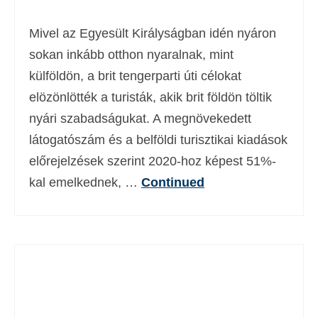
Deutsch
(
Német
)
Mivel az Egyesült Királyságban idén nyáron
Ελληνικά
(
Görög
)
sokan inkább otthon nyaralnak, mint
külföldön, a brit tengerparti úti célokat
עברית
(
Héber
)
elözönlötték a turisták, akik brit földön töltik
Italiano
(
Olasz
)
nyári szabadságukat. A megnövekedett
日本語
(
Japán
)
látogatószám és a belföldi turisztikai kiadások
előrejelzések szerint 2020-hoz képest 51%-
한국어
(
Koreai
)
kal emelkednek, …
Continued
Norsk bokmål
(
Norvég bokmål
)
Polski
(
Lengyel
)
Português
(
Portugál
)
Slovenčina
(
Szlovák
)
Slovenščina
(
Szlovén
)