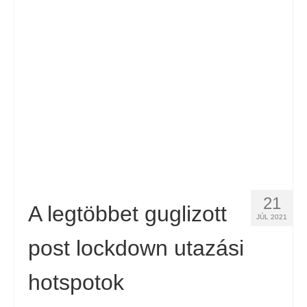
Español
(
Spanyol
)
Svenska
(
Svéd
)
21
A legtöbbet guglizott
JÚL 2021
post lockdown utazási
hotspotok