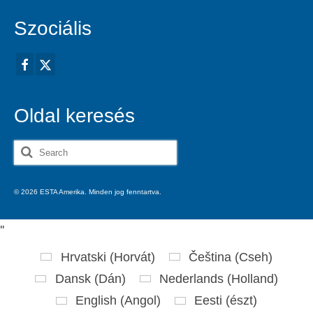
Szociális
Oldal keresés
Search
for:
© 2026 ESTA Amerika. Minden jog fenntartva.
'
'
Hrvatski
(
Horvát
)
Čeština
(
Cseh
)
Dansk
(
Dán
)
Nederlands
(
Holland
)
English
(
Angol
)
Eesti
(
észt
)