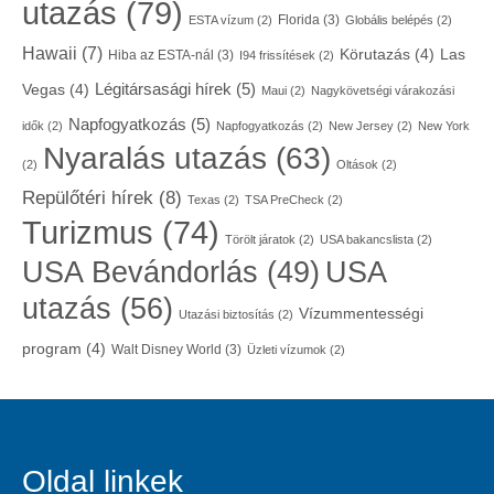
utazás
(79)
Florida
(3)
ESTA vízum
(2)
Globális belépés
(2)
Hawaii
(7)
Körutazás
(4)
Las
Hiba az ESTA-nál
(3)
I94 frissítések
(2)
Légitársasági hírek
(5)
Vegas
(4)
Maui
(2)
Nagykövetségi várakozási
Napfogyatkozás
(5)
idők
(2)
Napfogyatkozás
(2)
New Jersey
(2)
New York
Nyaralás utazás
(63)
(2)
Oltások
(2)
Repülőtéri hírek
(8)
Texas
(2)
TSA PreCheck
(2)
Turizmus
(74)
Törölt járatok
(2)
USA bakancslista
(2)
USA
USA Bevándorlás
(49)
utazás
(56)
Vízummentességi
Utazási biztosítás
(2)
program
(4)
Walt Disney World
(3)
Üzleti vízumok
(2)
Oldal linkek