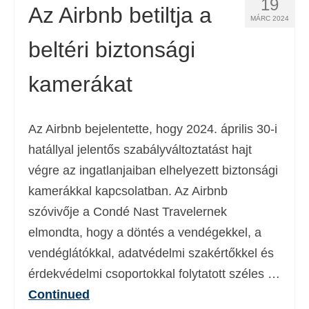
19
Az Airbnb betiltja a
MÁRC 2024
beltéri biztonsági
kamerákat
Az Airbnb bejelentette, hogy 2024. április 30-i
hatállyal jelentős szabályváltoztatást hajt
végre az ingatlanjaiban elhelyezett biztonsági
kamerákkal kapcsolatban. Az Airbnb
szóvivője a Condé Nast Travelernek
elmondta, hogy a döntés a vendégekkel, a
vendéglátókkal, adatvédelmi szakértőkkel és
érdekvédelmi csoportokkal folytatott széles …
Continued