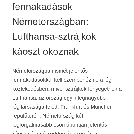
fennakadások
Németországban:
Lufthansa-sztrájkok
káoszt okoznak
Németországban ismét jelentős
fennakadásokkal kell szembenéznie a légi
közlekedésben, mivel sztrájkok fenyegetnek a
Lufthansa, az ország egyik legnagyobb
légitársasága felett. Frankfurt és München
repülőterén, Németország két
legforgalmasabb csomópontján jelentős
káosz várható kedden és szerdán a