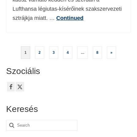
Lufthansa légiutas-kísérőinek szakszervezeti
sztrájkja miatt. …
Continued
Bejegyzések
1
2
3
4
…
8
»
lapozása
Szociális
Keresés
Search
for: