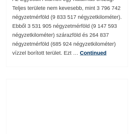
Deutsch
(
Német
)
Teljes területe nem kevesebb, mint 3 796 742
négyzetmérföld (9 833 517 négyzetkilométer).
Ελληνικά
(
Görög
)
Ebből 3 531 905 négyzetmérföld (9 147 593
עברית
(
Héber
)
négyzetkilométer) szárazföld és 264 837
négyzetmérföld (685 924 négyzetkilométer)
Italiano
(
Olasz
)
vízzel borított terület. Ezt …
Continued
日本語
(
Japán
)
한국어
(
Koreai
)
Norsk bokmål
(
Norvég bokmål
)
Polski
(
Lengyel
)
Português
(
Portugál
)
Slovenčina
(
Szlovák
)
Slovenščina
(
Szlovén
)