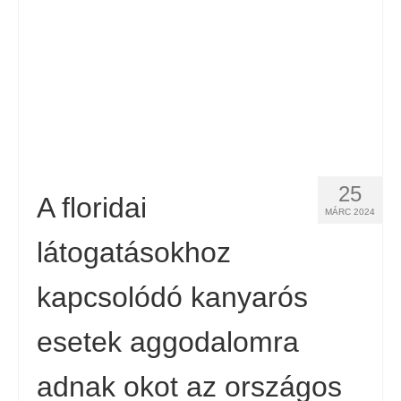
Español
(
Spanyol
)
Svenska
(
Svéd
)
25
A floridai
MÁRC 2024
látogatásokhoz
kapcsolódó kanyarós
esetek aggodalomra
adnak okot az országos