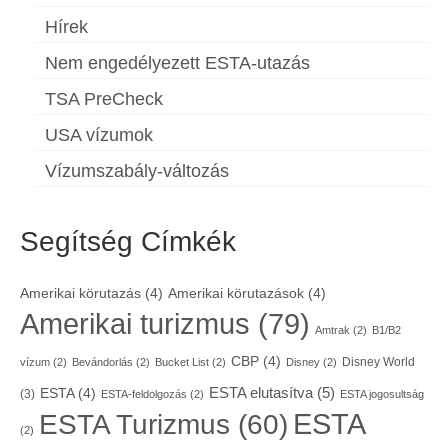
Hírek
Nem engedélyezett ESTA-utazás
TSA PreCheck
USA vízumok
Vízumszabály-változás
Segítség Címkék
Amerikai körutazás
(4)
Amerikai körutazások
(4)
Amerikai turizmus
(79)
Amtrak
(2)
B1/B2
CBP
(4)
Disney World
vízum
(2)
Bevándorlás
(2)
Bucket List
(2)
Disney
(2)
ESTA elutasítva
(5)
ESTA
(4)
(3)
ESTA-feldolgozás
(2)
ESTA jogosultság
ESTA
ESTA Turizmus
(60)
(2)