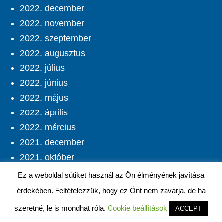
2022. december
2022. november
2022. szeptember
2022. augusztus
2022. július
2022. június
2022. május
2022. április
2022. március
2021. december
2021. október
2021. szeptember
Ez a weboldal sütiket használ az Ön élményének javítása
2021. augusztus
érdekében. Feltételezzük, hogy ez Önt nem zavarja, de ha
2021. július
szeretné, le is mondhat róla.
Cookie beállítások
ACCEPT
2021. június