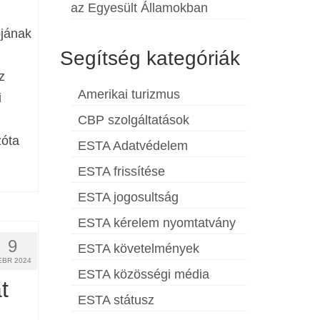
az Egyesült Államokban
ójának
Segítség kategóriák
z
Amerikai turizmus
i
CBP szolgáltatások
zóta
ESTA Adatvédelem
ESTA frissítése
ESTA jogosultság
ESTA kérelem nyomtatvány
9
ESTA követelmények
EBR 2024
ESTA közösségi média
t
ESTA státusz