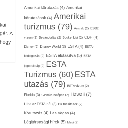
Amerikai körutazás
(4)
Amerikai
Amerikai
körutazások
(4)
turizmus
(79)
kai
Amtrak
(2)
B1/B2
gér. A
CBP
(4)
vízum
(2)
Bevándorlás
(2)
Bucket List
(2)
 hogy
ESTA
(4)
Disney World
(3)
Disney
(2)
ESTA-
ESTA elutasítva
(5)
feldolgozás
(2)
ESTA
ESTA
jogosultság
(2)
ESTA
Turizmus
(60)
utazás
(79)
ESTA vízum
(2)
Hawaii
(7)
Florida
(3)
Globális belépés
(2)
Hiba az ESTA-nál
(3)
I94 frissítések
(2)
Körutazás
(4)
Las Vegas
(4)
Légitársasági hírek
(5)
Maui
(2)