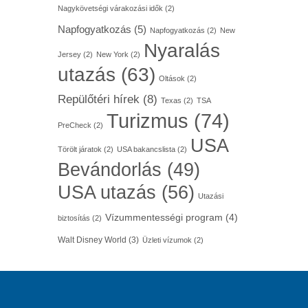
Nagykövetségi várakozási idők
(2)
Napfogyatkozás
(5)
Napfogyatkozás
(2)
New
Nyaralás
Jersey
(2)
New York
(2)
utazás
(63)
Oltások
(2)
Repülőtéri hírek
(8)
Texas
(2)
TSA
Turizmus
(74)
PreCheck
(2)
USA
Törölt járatok
(2)
USA bakancslista
(2)
Bevándorlás
(49)
USA utazás
(56)
Utazási
Vízummentességi program
(4)
biztosítás
(2)
Walt Disney World
(3)
Üzleti vízumok
(2)