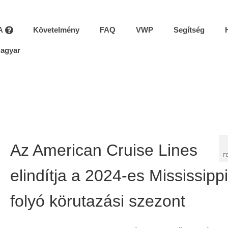
A
Követelmény
FAQ
VWP
Segítség
agyar
Az American Cruise Lines
F
elindítja a 2024-es Mississippi
folyó körutazási szezont