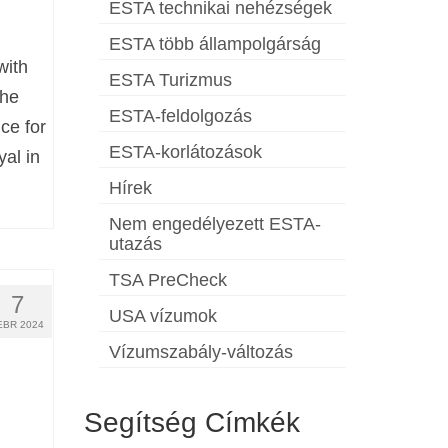
ESTA technikai nehézségek
ESTA több állampolgárság
with
ESTA Turizmus
the
ESTA-feldolgozás
ce for
ESTA-korlátozások
yal in
Hírek
Nem engedélyezett ESTA-
utazás
TSA PreCheck
7
USA vízumok
EBR 2024
Vízumszabály-változás
Segítség Címkék