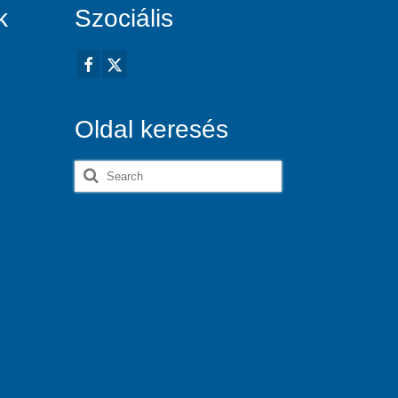
k
Szociális
Oldal keresés
Search
for: