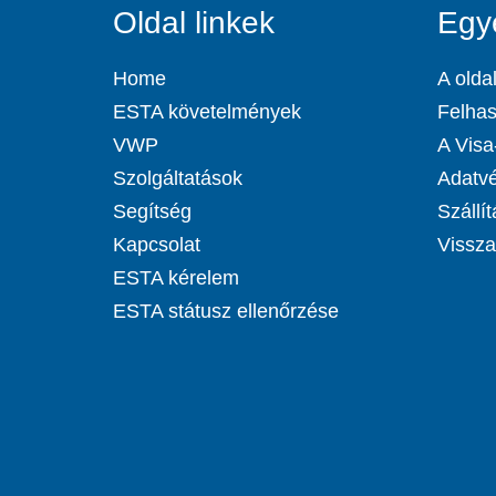
Oldal linkek
Egy
Home
A oldal
ESTA követelmények
Felhas
VWP
A Visa-
Szolgáltatások
Adatvé
Segítség
Szállít
Kapcsolat
Visszat
ESTA kérelem
ESTA státusz ellenőrzése