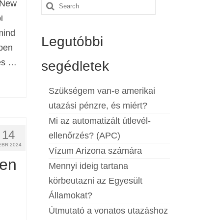
 New
Search
i
for:
mind
Legutóbbi
kben
 és …
segédletek
Szükségem van-e amerikai
utazási pénzre, és miért?
Mi az automatizált útlevél-
14
ellenőrzés? (APC)
EBR 2024
Vízum Arizona számára
en
Mennyi ideig tartana
körbeutazni az Egyesült
Államokat?
Útmutató a vonatos utazáshoz