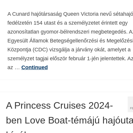
A Cunard hajótársaság Queen Victoria nevű sétahaj
fedélzetén 154 utast és a személyzetet érintett egy
azonosítatlan gyomor-bélrendszeri megbetegedés. A
Egyesült Államok Betegségellenőrzési és Megelőzés
Központja (CDC) vizsgálja a járvány okát, amelyet a
személyzet tagjai először február 1-jén jelentettek. A
az …
Continued
A Princess Cruises 2024-
F
ben Love Boat-témájú hajóuta