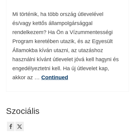
Deutsch
(
Német
)
Mi történik, ha több ország útlevelével
Ελληνικά
(
Görög
)
és/vagy kettős állampolgársággal
rendelkezem? Ha Ön a Vízummentességi
עברית
(
Héber
)
Program keretében utazik, és az Egyesült
Italiano
(
Olasz
)
Államokba kíván utazni, az utazáshoz
日本語
(
Japán
)
használni kívánt útlevelet jóvá kell hagyni és
engedélyeztetni kell. Ha új útlevelet kap,
한국어
(
Koreai
)
akkor az …
Continued
Norsk bokmål
(
Norvég bokmål
)
Polski
(
Lengyel
)
Português
(
Portugál
)
Szociális
Slovenčina
(
Szlovák
)
Slovenščina
(
Szlovén
)