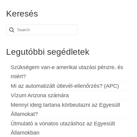
Español
(
Spanyol
)
Keresés
Svenska
(
Svéd
)
Search
for:
Legutóbbi segédletek
Szükségem van-e amerikai utazási pénzre, és
miért?
Mi az automatizált útlevél-ellenőrzés? (APC)
Vízum Arizona számára
Mennyi ideig tartana körbeutazni az Egyesült
Államokat?
Útmutató a vonatos utazáshoz az Egyesült
Államokban