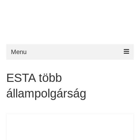
Menu
ESTA
ESTA több
Követelmény
állampolgárság
FAQ
VWP
Segítség
Hírek