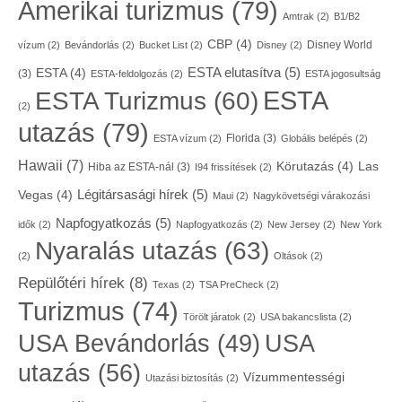
Amerikai turizmus
(79)
Amtrak
(2)
B1/B2
CBP
(4)
Disney World
vízum
(2)
Bevándorlás
(2)
Bucket List
(2)
Disney
(2)
ESTA elutasítva
(5)
ESTA
(4)
(3)
ESTA-feldolgozás
(2)
ESTA jogosultság
ESTA
ESTA Turizmus
(60)
(2)
utazás
(79)
Florida
(3)
ESTA vízum
(2)
Globális belépés
(2)
Hawaii
(7)
Körutazás
(4)
Las
Hiba az ESTA-nál
(3)
I94 frissítések
(2)
Légitársasági hírek
(5)
Vegas
(4)
Maui
(2)
Nagykövetségi várakozási
Napfogyatkozás
(5)
idők
(2)
Napfogyatkozás
(2)
New Jersey
(2)
New York
Nyaralás utazás
(63)
(2)
Oltások
(2)
Repülőtéri hírek
(8)
Texas
(2)
TSA PreCheck
(2)
Turizmus
(74)
Törölt járatok
(2)
USA bakancslista
(2)
USA
USA Bevándorlás
(49)
utazás
(56)
Vízummentességi
Utazási biztosítás
(2)