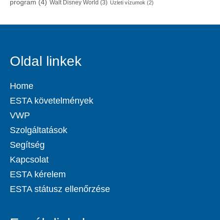
program
(4)
Walt Disney World
(3)
Üzleti vízumok
(2)
Oldal linkek
Home
ESTA követelmények
VWP
Szolgáltatások
Segítség
Kapcsolat
ESTA kérelem
ESTA státusz ellenőrzése