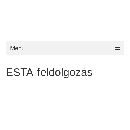
Menu
ESTA
ESTA-feldolgozás
Követelmény
FAQ
VWP
Segítség
Hírek