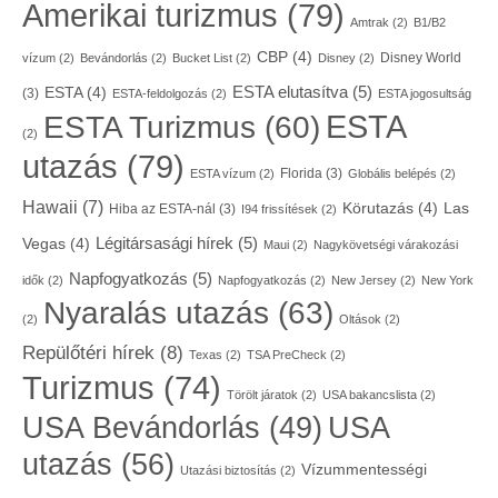
Amerikai turizmus
(79)
Amtrak
(2)
B1/B2
CBP
(4)
Disney World
vízum
(2)
Bevándorlás
(2)
Bucket List
(2)
Disney
(2)
ESTA elutasítva
(5)
ESTA
(4)
(3)
ESTA-feldolgozás
(2)
ESTA jogosultság
ESTA
ESTA Turizmus
(60)
(2)
utazás
(79)
Florida
(3)
ESTA vízum
(2)
Globális belépés
(2)
Hawaii
(7)
Körutazás
(4)
Las
Hiba az ESTA-nál
(3)
I94 frissítések
(2)
Légitársasági hírek
(5)
Vegas
(4)
Maui
(2)
Nagykövetségi várakozási
Napfogyatkozás
(5)
idők
(2)
Napfogyatkozás
(2)
New Jersey
(2)
New York
Nyaralás utazás
(63)
(2)
Oltások
(2)
Repülőtéri hírek
(8)
Texas
(2)
TSA PreCheck
(2)
Turizmus
(74)
Törölt járatok
(2)
USA bakancslista
(2)
USA
USA Bevándorlás
(49)
utazás
(56)
Vízummentességi
Utazási biztosítás
(2)