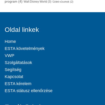
program
(4)
Walt Disney World
(3)
Üzleti vízumok
(2)
Oldal linkek
Home
ESTA követelmények
VWP
Szolgáltatások
Segítség
Kapcsolat
ESTA kérelem
ESTA státusz ellenőrzése