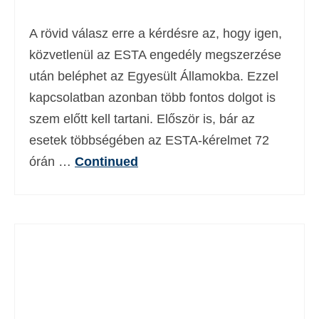
Deutsch
(
Német
)
A rövid válasz erre a kérdésre az, hogy igen,
Ελληνικά
(
Görög
)
közvetlenül az ESTA engedély megszerzése
után beléphet az Egyesült Államokba. Ezzel
עברית
(
Héber
)
kapcsolatban azonban több fontos dolgot is
Italiano
(
Olasz
)
szem előtt kell tartani. Először is, bár az
日本語
(
Japán
)
esetek többségében az ESTA-kérelmet 72
órán …
Continued
한국어
(
Koreai
)
Norsk bokmål
(
Norvég bokmål
)
Polski
(
Lengyel
)
Português
(
Portugál
)
Slovenčina
(
Szlovák
)
Slovenščina
(
Szlovén
)