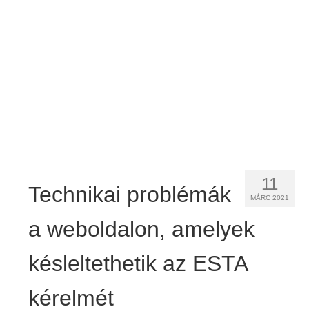
Español
(
Spanyol
)
Svenska
(
Svéd
)
11
Technikai problémák
MÁRC 2021
a weboldalon, amelyek
késleltethetik az ESTA
kérelmét