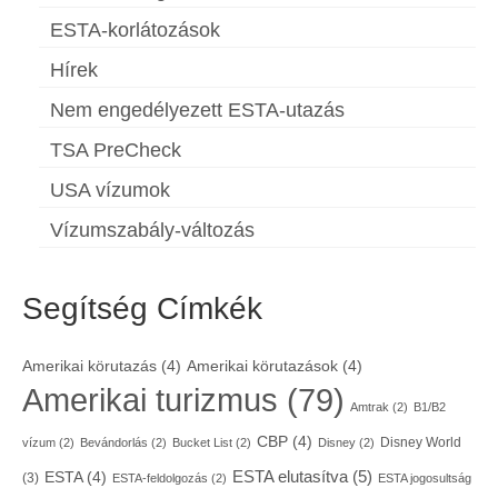
ESTA-korlátozások
Hírek
Nem engedélyezett ESTA-utazás
TSA PreCheck
USA vízumok
Vízumszabály-változás
Segítség Címkék
Amerikai körutazás
(4)
Amerikai körutazások
(4)
Amerikai turizmus
(79)
Amtrak
(2)
B1/B2
CBP
(4)
Disney World
vízum
(2)
Bevándorlás
(2)
Bucket List
(2)
Disney
(2)
ESTA elutasítva
(5)
ESTA
(4)
(3)
ESTA-feldolgozás
(2)
ESTA jogosultság