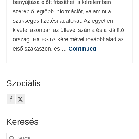
benyújtása előtt frissítheti a kérelemben
Deutsch
(
Német
)
szereplő legtöbb információt, valamint a
Ελληνικά
(
Görög
)
szükséges fizetési adatokat. Az egyetlen
kivétel azonban az útlevél száma és a kiállító
עברית
(
Héber
)
ország. Ha ESTA-kérelmével továbbhalad az
Italiano
(
Olasz
)
első szakaszon, és …
Continued
日本語
(
Japán
)
한국어
(
Koreai
)
Szociális
Norsk bokmål
(
Norvég bokmål
)
Polski
(
Lengyel
)
Português
(
Portugál
)
Keresés
Slovenčina
(
Szlovák
)
Slovenščina
(
Szlovén
)
Search