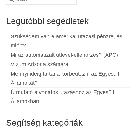
for:
Español
(
Spanyol
)
Legutóbbi segédletek
Svenska
(
Svéd
)
Szükségem van-e amerikai utazási pénzre, és
miért?
Mi az automatizált útlevél-ellenőrzés? (APC)
Vízum Arizona számára
Mennyi ideig tartana körbeutazni az Egyesült
Államokat?
Útmutató a vonatos utazáshoz az Egyesült
Államokban
Segítség kategóriák