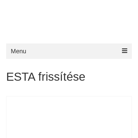
Menu
ESTA
ESTA frissítése
Követelmény
FAQ
VWP
Segítség
Hírek