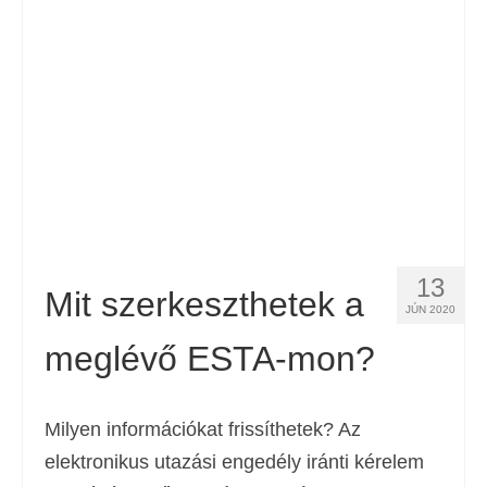
Kapcsolat
Forma
Magyar
Hrvatski
(
Horvát
)
Čeština
(
Cseh
)
Dansk
(
Dán
)
13
Nederlands
(
Holland
)
Mit szerkeszthetek a
JÚN 2020
English
(
Angol
)
meglévő ESTA-mon?
Eesti
(
észt
)
Suomi
(
Finn
)
Milyen információkat frissíthetek? Az
elektronikus utazási engedély iránti kérelem
Français
(
Francia
)