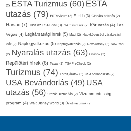
ESTA
ESTA Turizmus
(60)
(2)
utazás
(79)
Florida
(3)
ESTA vízum
(2)
Globális belépés
(2)
Hawaii
(7)
Körutazás
(4)
Las
Hiba az ESTA-nál
(3)
I94 frissítések
(2)
Légitársasági hírek
(5)
Vegas
(4)
Maui
(2)
Nagykövetségi várakozási
Napfogyatkozás
(5)
idők
(2)
Napfogyatkozás
(2)
New Jersey
(2)
New York
Nyaralás utazás
(63)
(2)
Oltások
(2)
Repülőtéri hírek
(8)
Texas
(2)
TSA PreCheck
(2)
Turizmus
(74)
Törölt járatok
(2)
USA bakancslista
(2)
USA
USA Bevándorlás
(49)
utazás
(56)
Vízummentességi
Utazási biztosítás
(2)
program
(4)
Walt Disney World
(3)
Üzleti vízumok
(2)