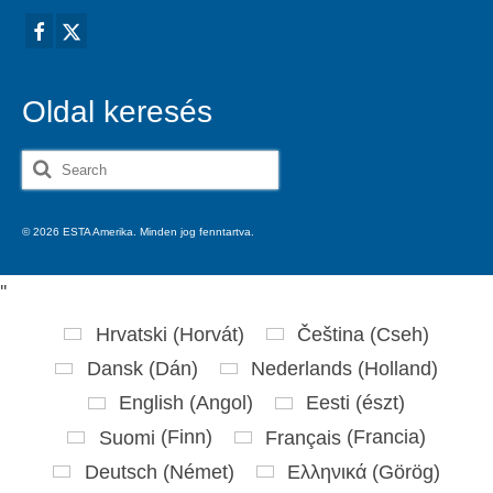
Oldal keresés
Search
for:
© 2026 ESTA Amerika. Minden jog fenntartva.
'
'
Hrvatski
(
Horvát
)
Čeština
(
Cseh
)
Dansk
(
Dán
)
Nederlands
(
Holland
)
English
(
Angol
)
Eesti
(
észt
)
Suomi
(
Finn
)
Français
(
Francia
)
Deutsch
(
Német
)
Ελληνικά
(
Görög
)