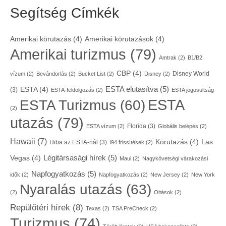
Segítség Címkék
Amerikai körutazás
(4)
Amerikai körutazások
(4)
Amerikai turizmus
(79)
Amtrak
(2)
B1/B2
CBP
(4)
Disney World
vízum
(2)
Bevándorlás
(2)
Bucket List
(2)
Disney
(2)
ESTA elutasítva
(5)
ESTA
(4)
(3)
ESTA-feldolgozás
(2)
ESTA jogosultság
ESTA
ESTA Turizmus
(60)
(2)
utazás
(79)
Florida
(3)
ESTA vízum
(2)
Globális belépés
(2)
Hawaii
(7)
Körutazás
(4)
Las
Hiba az ESTA-nál
(3)
I94 frissítések
(2)
Légitársasági hírek
(5)
Vegas
(4)
Maui
(2)
Nagykövetségi várakozási
Napfogyatkozás
(5)
idők
(2)
Napfogyatkozás
(2)
New Jersey
(2)
New York
Nyaralás utazás
(63)
(2)
Oltások
(2)
Repülőtéri hírek
(8)
Texas
(2)
TSA PreCheck
(2)
Turizmus
(74)