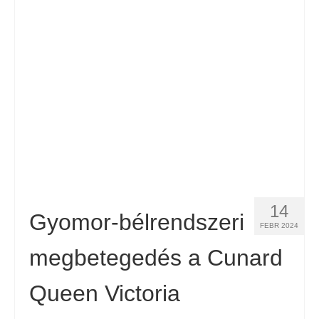
Español
(
Spanyol
)
Svenska
(
Svéd
)
14
Gyomor-bélrendszeri
FEBR 2024
megbetegedés a Cunard
Queen Victoria