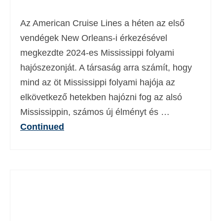
Deutsch
(
Német
)
Az American Cruise Lines a héten az első
Ελληνικά
(
Görög
)
vendégek New Orleans-i érkezésével
megkezdte 2024-es Mississippi folyami
עברית
(
Héber
)
hajószezonját. A társaság arra számít, hogy
Italiano
(
Olasz
)
mind az öt Mississippi folyami hajója az
日本語
(
Japán
)
elkövetkező hetekben hajózni fog az alsó
Mississippin, számos új élményt és …
한국어
(
Koreai
)
Continued
Norsk bokmål
(
Norvég bokmål
)
Polski
(
Lengyel
)
Português
(
Portugál
)
Slovenčina
(
Szlovák
)
Slovenščina
(
Szlovén
)