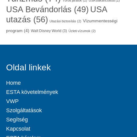
Törölt járatok
(2)
USA bakancslista
(2)
USA
USA Bevándorlás
(49)
utazás
(56)
Vízummentességi
Utazási biztosítás
(2)
program
(4)
Walt Disney World
(3)
Üzleti vízumok
(2)
Oldal linkek
Home
ESTA követelmények
VWP
Szolgáltatások
Segítség
Kapcsolat