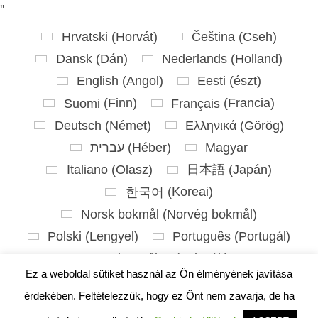
'
'
Hrvatski
(
Horvát
)
Čeština
(
Cseh
)
Dansk
(
Dán
)
Nederlands
(
Holland
)
English
(
Angol
)
Eesti
(
észt
)
Suomi
(
Finn
)
Français
(
Francia
)
Deutsch
(
Német
)
Ελληνικά
(
Görög
)
עברית
(
Héber
)
Magyar
Italiano
(
Olasz
)
日本語
(
Japán
)
한국어
(
Koreai
)
Norsk bokmål
(
Norvég bokmål
)
Polski
(
Lengyel
)
Português
(
Portugál
)
Slovenčina
(
Szlovák
)
Ez a weboldal sütiket használ az Ön élményének javítása
Slovenščina
(
Szlovén
)
Español
(
Spanyol
)
érdekében. Feltételezzük, hogy ez Önt nem zavarja, de ha
Svenska
(
Svéd
)