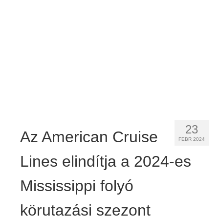
Kapcsolat
Forma
Magyar
Hrvatski
(
Horvát
)
Čeština
(
Cseh
)
Dansk
(
Dán
)
23
Nederlands
(
Holland
)
Az American Cruise
FEBR 2024
English
(
Angol
)
Lines elindítja a 2024-es
Eesti
(
észt
)
Mississippi folyó
Suomi
(
Finn
)
körutazási szezont
Français
(
Francia
)