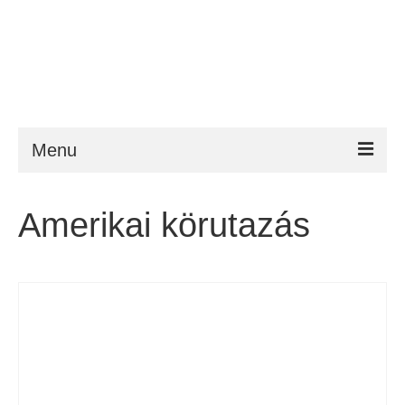
Menu
ESTA
Amerikai körutazás
Követelmény
FAQ
VWP
Segítség
Hírek