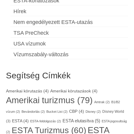
ESTA-korlátozások
Hírek
Nem engedélyezett ESTA-utazás
TSA PreCheck
USA vízumok
Vízumszabály-változás
Segítség Címkék
Amerikai körutazás
(4)
Amerikai körutazások
(4)
Amerikai turizmus
(79)
Amtrak
(2)
B1/B2
CBP
(4)
Disney World
vízum
(2)
Bevándorlás
(2)
Bucket List
(2)
Disney
(2)
ESTA elutasítva
(5)
ESTA
(4)
(3)
ESTA-feldolgozás
(2)
ESTA jogosultság
ESTA
ESTA Turizmus
(60)
(2)