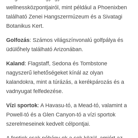
wellnessközpontjairól, mint például a Phoenixben
található Zenei Hangszermúzeum és a Sivatagi
Botanikus Kert.
Golfozás
: Számos világszínvonalú golfpálya és
üdülőhely található Arizonában.
Kaland
: Flagstaff, Sedona és Tombstone
nagyszerű lehetőségeket kínál az olyan
kalandokra, mint a túrázás, a kerékpározás és a
vadnyugat felfedezése.
Vízi sportok
: A Havasu-tó, a Mead-tó, valamint a
Powell-tó és a Glen Canyon-tó a vízi sportok
szerelmeseinek kedvelt célpontjai.
A fentiek csak néhány ok a sok közül, amiért az