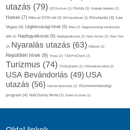
utazás
(79)
Florida
(3)
ESTA vízum
(2)
Globális belépés
(2)
Hawaii
(7)
Körutazás
(4)
Las
Hiba az ESTA-nál
(3)
I94 frissítések
(2)
Légitársasági hírek
(5)
Vegas
(4)
Maui
(2)
Nagykövetségi várakozási
Napfogyatkozás
(5)
idők
(2)
Napfogyatkozás
(2)
New Jersey
(2)
New York
Nyaralás utazás
(63)
(2)
Oltások
(2)
Repülőtéri hírek
(8)
Texas
(2)
TSA PreCheck
(2)
Turizmus
(74)
Törölt járatok
(2)
USA bakancslista
(2)
USA
USA Bevándorlás
(49)
utazás
(56)
Vízummentességi
Utazási biztosítás
(2)
program
(4)
Walt Disney World
(3)
Üzleti vízumok
(2)
Oldal linkek