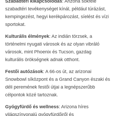
Szabadtéri kikapcsolódás
: Arizona sokféle
szabadtéri tevékenységet kínál, például túrázást,
kempingezést, hegyi kerékpározást, síelést és vízi
sportokat.
Kulturális élmények
: Az indián törzsek, a
történelmi nyugati városok és az olyan vibráló
városok, mint Phoenix és Tucson, gazdag
kulturális örökségnek adnak otthont.
Festői autózások
: A 66-os út, az arizonai
Snowbowl síközpont és a Grand Canyon északi és
déli peremének festői útjai a legnépszerűbb
célpontok közé tartoznak.
Gyógyfürdő és wellness
: Arizona híres
világszínvonalú gyógyfürdőiről és