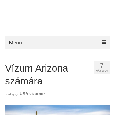
Menu
ESTA
7
Vízum Arizona
Követelmény
MÁJ 2026
FAQ
számára
VWP
USA vízumok
Category:
Segítség
Hírek