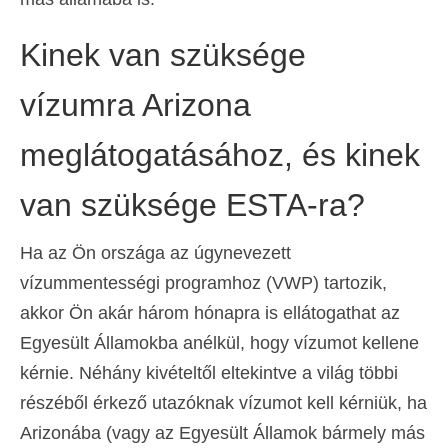
Deutsch
(
Német
)
Kinek van szüksége
Ελληνικά
(
Görög
)
vízumra Arizona
עברית
(
Héber
)
meglátogatásához, és kinek
Italiano
(
Olasz
)
日本語
(
Japán
)
van szüksége ESTA-ra?
한국어
(
Koreai
)
Ha az Ön országa az úgynevezett
Norsk bokmål
(
Norvég bokmål
)
vízummentességi programhoz (VWP) tartozik,
Polski
(
Lengyel
)
akkor Ön akár három hónapra is ellátogathat az
Egyesült Államokba anélkül, hogy vízumot kellene
Português
(
Portugál
)
kérnie. Néhány kivételtől eltekintve a világ többi
Slovenčina
(
Szlovák
)
részéből érkező utazóknak vízumot kell kérniük, ha
Arizonába (vagy az Egyesült Államok bármely más
Slovenščina
(
Szlovén
)