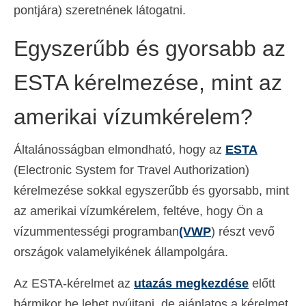
pontjára) szeretnének látogatni.
Español
(
Spanyol
)
Egyszerűbb és gyorsabb az
Svenska
(
Svéd
)
ESTA kérelmezése, mint az
amerikai vízumkérelem?
Általánosságban elmondható, hogy az
ESTA
(Electronic System for Travel Authorization)
kérelmezése sokkal egyszerűbb és gyorsabb, mint
az amerikai vízumkérelem, feltéve, hogy Ön a
vízummentességi programban
(VWP
) részt vevő
országok valamelyikének állampolgára.
Az ESTA-kérelmet az
utazás megkezdése
előtt
bármikor be lehet nyújtani, de ajánlatos a kérelmet