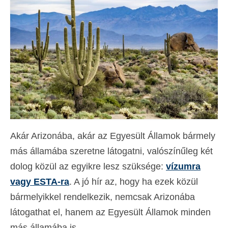
Kapcsolat
Forma
Magyar
Hrvatski
(
Horvát
)
Čeština
(
Cseh
)
Dansk
(
Dán
)
Akár Arizonába, akár az Egyesült Államok bármely
Nederlands
(
Holland
)
más államába szeretne látogatni, valószínűleg két
English
(
Angol
)
dolog közül az egyikre lesz szüksége:
vízumra
Eesti
(
észt
)
vagy ESTA-ra
. A jó hír az, hogy ha ezek közül
bármelyikkel rendelkezik, nemcsak Arizonába
Suomi
(
Finn
)
látogathat el, hanem az Egyesült Államok minden
Français
(
Francia
)
más államába is.