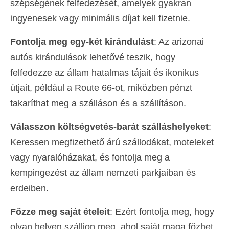
szépségének felfedezését, amelyek gyakran
ingyenesek vagy minimális díjat kell fizetnie.
Fontolja meg egy-két kirándulást
: Az arizonai
autós kirándulások lehetővé teszik, hogy
felfedezze az állam hatalmas tájait és ikonikus
útjait, például a Route 66-ot, miközben pénzt
takaríthat meg a szálláson és a szállításon.
Válasszon költségvetés-barát szálláshelyeket
:
Keressen megfizethető árú szállodákat, moteleket
vagy nyaralóházakat, és fontolja meg a
kempingezést az állam nemzeti parkjaiban és
erdeiben.
Főzze meg saját ételeit
: Ezért fontolja meg, hogy
olyan helyen szálljon meg, ahol saját maga főzhet,