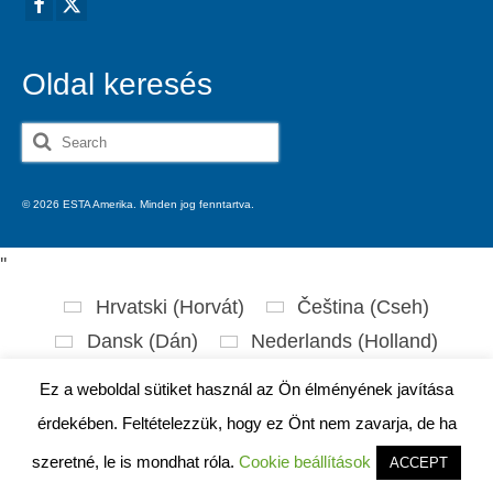
Oldal keresés
Search
for:
© 2026 ESTA Amerika. Minden jog fenntartva.
'
'
Hrvatski
(
Horvát
)
Čeština
(
Cseh
)
Dansk
(
Dán
)
Nederlands
(
Holland
)
English
(
Angol
)
Eesti
(
észt
)
Ez a weboldal sütiket használ az Ön élményének javítása
Suomi
(
Finn
)
Français
(
Francia
)
érdekében. Feltételezzük, hogy ez Önt nem zavarja, de ha
Deutsch
(
Német
)
Ελληνικά
(
Görög
)
szeretné, le is mondhat róla.
Cookie beállítások
ACCEPT
עברית
(
Héber
)
Magyar