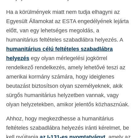
Ha a körülmények miatt nem tudja elhagyni az
Egyesült Államokat az ESTA engedélyének lejárta
előtt, van egy lehetséges megoldás, a
humanitárius feltételes szabadlábra helyezés. A
humanitárius célú feltételes szabadlábra
helyezés
egy olyan mérlegelési jogkörrel
rendelkező rendelkezés, amely lehetővé teszi az
amerikai kormány számára, hogy ideiglenes
beutazást biztosítson olyan személyeknek, akik
sürgős humanitárius helyzetben vannak, vagy
olyan helyzetekben, amikor jelentős közhasznúak.
Ahhoz, hogy megkezdhesse a humanitárius
feltételes szabadlábra helyezés iránti kérelmet, be
kell nyújtania
az I-131-es nyomtatványt
, amely az