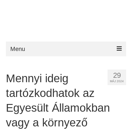
Menu
ESTA
29
Mennyi ideig
Követelmény
MÁJ 2024
FAQ
tartózkodhatok az
VWP
Egyesült Államokban
Segítség
vagy a környező
Hírek