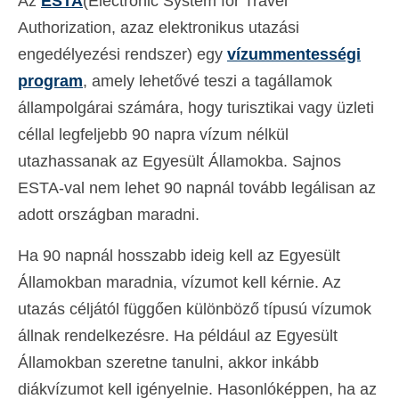
Az
ESTA
(Electronic System for Travel
Authorization, azaz elektronikus utazási
engedélyezési rendszer) egy
vízummentességi
program
, amely lehetővé teszi a tagállamok
állampolgárai számára, hogy turisztikai vagy üzleti
céllal legfeljebb 90 napra vízum nélkül
utazhassanak az Egyesült Államokba. Sajnos
ESTA-val nem lehet 90 napnál tovább legálisan az
adott országban maradni.
Ha 90 napnál hosszabb ideig kell az Egyesült
Államokban maradnia, vízumot kell kérnie. Az
utazás céljától függően különböző típusú vízumok
állnak rendelkezésre. Ha például az Egyesült
Államokban szeretne tanulni, akkor inkább
diákvízumot kell igényelnie. Hasonlóképpen, ha az