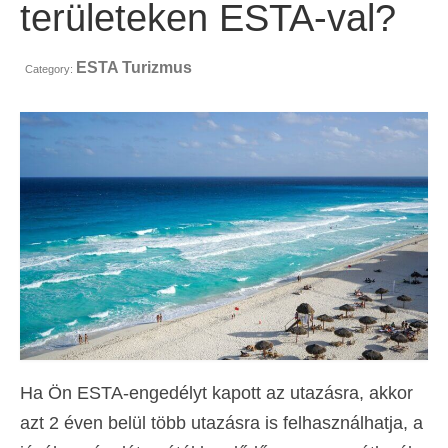
területeken ESTA-val?
Kapcsolat
Forma
ESTA Turizmus
Category:
Magyar
Hrvatski
(
Horvát
)
Čeština
(
Cseh
)
Dansk
(
Dán
)
Nederlands
(
Holland
)
English
(
Angol
)
Eesti
(
észt
)
Suomi
(
Finn
)
Ha Ön ESTA-engedélyt kapott az utazásra, akkor
azt 2 éven belül több utazásra is felhasználhatja, a
Français
(
Francia
)