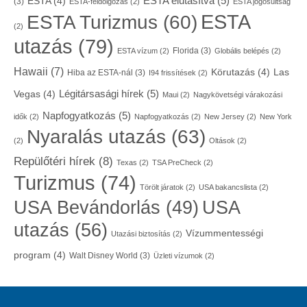
ESTA elutasítva
(5)
ESTA
(4)
(3)
ESTA-feldolgozás
(2)
ESTA jogosultság
ESTA
ESTA Turizmus
(60)
(2)
utazás
(79)
Florida
(3)
ESTA vízum
(2)
Globális belépés
(2)
Hawaii
(7)
Körutazás
(4)
Las
Hiba az ESTA-nál
(3)
I94 frissítések
(2)
Légitársasági hírek
(5)
Vegas
(4)
Maui
(2)
Nagykövetségi várakozási
Napfogyatkozás
(5)
idők
(2)
Napfogyatkozás
(2)
New Jersey
(2)
New York
Nyaralás utazás
(63)
(2)
Oltások
(2)
Repülőtéri hírek
(8)
Texas
(2)
TSA PreCheck
(2)
Turizmus
(74)
Törölt járatok
(2)
USA bakancslista
(2)
USA
USA Bevándorlás
(49)
utazás
(56)
Vízummentességi
Utazási biztosítás
(2)
program
(4)
Walt Disney World
(3)
Üzleti vízumok
(2)