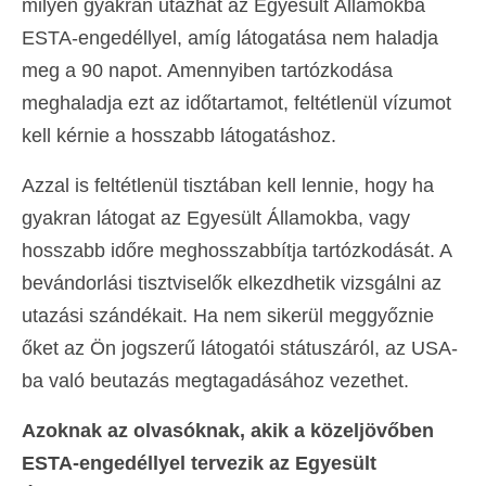
milyen gyakran utazhat az Egyesült Államokba
ESTA-engedéllyel, amíg látogatása nem haladja
meg a 90 napot. Amennyiben tartózkodása
meghaladja ezt az időtartamot, feltétlenül vízumot
kell kérnie a hosszabb látogatáshoz.
Azzal is feltétlenül tisztában kell lennie, hogy ha
gyakran látogat az Egyesült Államokba, vagy
hosszabb időre meghosszabbítja tartózkodását. A
bevándorlási tisztviselők elkezdhetik vizsgálni az
utazási szándékait. Ha nem sikerül meggyőznie
őket az Ön jogszerű látogatói státuszáról, az USA-
ba való beutazás megtagadásához vezethet.
Azoknak az olvasóknak, akik a közeljövőben
ESTA-engedéllyel tervezik az Egyesült