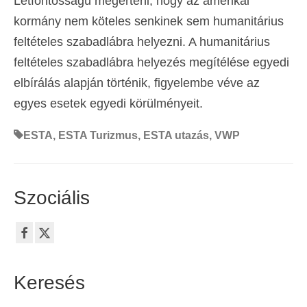
Létfontosságú megérteni, hogy az amerikai
kormány nem köteles senkinek sem humanitárius
feltételes szabadlábra helyezni. A humanitárius
feltételes szabadlábra helyezés megítélése egyedi
elbírálás alapján történik, figyelembe véve az
egyes esetek egyedi körülményeit.
ESTA
,
ESTA Turizmus
,
ESTA utazás
,
VWP
Szociális
Keresés