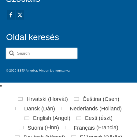
Oldal keresés
Search
for:
© 2026 ESTA Amerika. Minden jog fenntartva.
'
'
Hrvatski
(
Horvát
)
Čeština
(
Cseh
)
Dansk
(
Dán
)
Nederlands
(
Holland
)
English
(
Angol
)
Eesti
(
észt
)
Suomi
(
Finn
)
Français
(
Francia
)