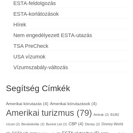
ESTA-feldolgozás
ESTA-korlátozások
Hírek
Nem engedélyezett ESTA-utazás
TSA PreCheck
USA vízumok
Vízumszabály-változás
Segítség Címkék
Amerikai körutazás
(4)
Amerikai körutazások
(4)
Amerikai turizmus
(79)
Amtrak
(2)
B1/B2
CBP
(4)
Disney World
vízum
(2)
Bevándorlás
(2)
Bucket List
(2)
Disney
(2)