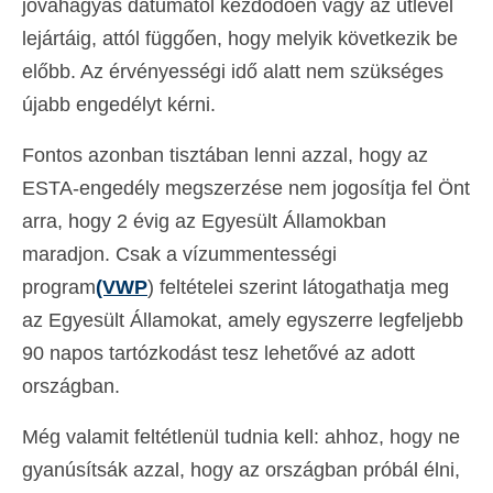
jóváhagyás dátumától kezdődően vagy az útlevél
Deutsch
(
Német
)
lejártáig, attól függően, hogy melyik következik be
előbb. Az érvényességi idő alatt nem szükséges
Ελληνικά
(
Görög
)
újabb engedélyt kérni.
עברית
(
Héber
)
Fontos azonban tisztában lenni azzal, hogy az
Italiano
(
Olasz
)
ESTA-engedély megszerzése nem jogosítja fel Önt
日本語
(
Japán
)
arra, hogy 2 évig az Egyesült Államokban
한국어
(
Koreai
)
maradjon. Csak a vízummentességi
program
(VWP
) feltételei szerint látogathatja meg
Norsk bokmål
(
Norvég bokmål
)
az Egyesült Államokat, amely egyszerre legfeljebb
Polski
(
Lengyel
)
90 napos tartózkodást tesz lehetővé az adott
országban.
Português
(
Portugál
)
Slovenčina
(
Szlovák
)
Még valamit feltétlenül tudnia kell: ahhoz, hogy ne
gyanúsítsák azzal, hogy az országban próbál élni,
Slovenščina
(
Szlovén
)