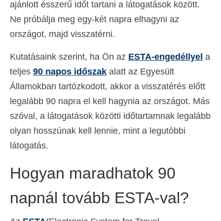
ajánlott ésszerű időt tartani a látogatások között.
Español
(
Spanyol
)
Ne próbálja meg egy-két napra elhagyni az
Svenska
(
Svéd
)
országot, majd visszatérni.
Kutatásaink szerint, ha Ön az
ESTA-engedéllyel
a
teljes
90 napos időszak
alatt az Egyesült
Államokban tartózkodott, akkor a visszatérés előtt
legalább 90 napra el kell hagynia az országot. Más
szóval, a látogatások közötti időtartamnak legalább
olyan hosszúnak kell lennie, mint a legutóbbi
látogatás.
Hogyan maradhatok 90
napnál tovább ESTA-val?