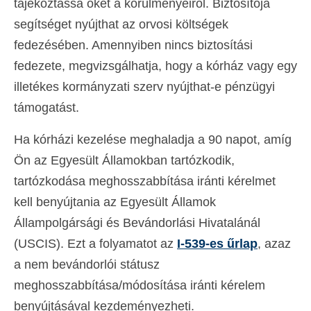
tájékoztassa őket a körülményeiről. Biztosítója
segítséget nyújthat az orvosi költségek
fedezésében. Amennyiben nincs biztosítási
fedezete, megvizsgálhatja, hogy a kórház vagy egy
illetékes kormányzati szerv nyújthat-e pénzügyi
támogatást.
Ha kórházi kezelése meghaladja a 90 napot, amíg
Ön az Egyesült Államokban tartózkodik,
tartózkodása meghosszabbítása iránti kérelmet
kell benyújtania az Egyesült Államok
Állampolgársági és Bevándorlási Hivatalánál
(USCIS). Ezt a folyamatot az
I-539-es űrlap
, azaz
a nem bevándorlói státusz
meghosszabbítása/módosítása iránti kérelem
benyújtásával kezdeményezheti.