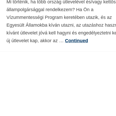
Mi történik, ha több ország útlevelével és/vagy kettős
állampolgársággal rendelkezem? Ha Ön a
Vízummentességi Program keretében utazik, és az
Egyesült Államokba kíván utazni, az utazáshoz haszn
kívánt útlevelet jóvá kell hagyni és engedélyeztetni ke
új útlevelet kap, akkor az …
Continued