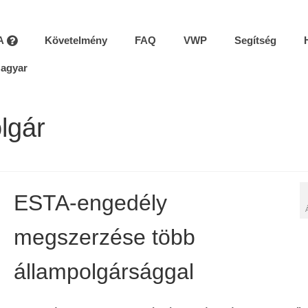
A
Követelmény
FAQ
VWP
Segítség
agyar
lgár
ESTA-engedély
megszerzése több
állampolgársággal