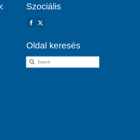
k
Szociális
Oldal keresés
Search
for: