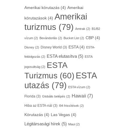
Amerikai körutazás
(4)
Amerikai
Amerikai
körutazások
(4)
turizmus
(79)
Amtrak
(2)
B1/B2
CBP
(4)
vízum
(2)
Bevándorlás
(2)
Bucket List
(2)
ESTA
(4)
Disney World
(3)
Disney
(2)
ESTA-
ESTA elutasítva
(5)
feldolgozás
(2)
ESTA
ESTA
jogosultság
(2)
ESTA
Turizmus
(60)
utazás
(79)
ESTA vízum
(2)
Hawaii
(7)
Florida
(3)
Globális belépés
(2)
Hiba az ESTA-nál
(3)
I94 frissítések
(2)
Körutazás
(4)
Las Vegas
(4)
Légitársasági hírek
(5)
Maui
(2)