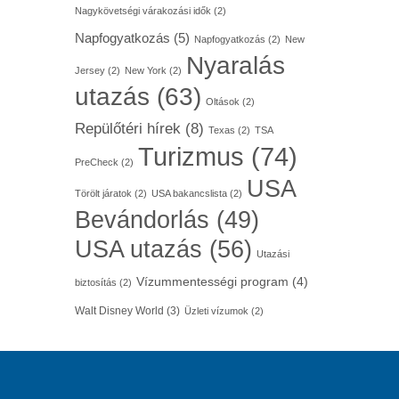
Nagykövetségi várakozási idők
(2)
Napfogyatkozás
(5)
Napfogyatkozás
(2)
New
Nyaralás
Jersey
(2)
New York
(2)
utazás
(63)
Oltások
(2)
Repülőtéri hírek
(8)
Texas
(2)
TSA
Turizmus
(74)
PreCheck
(2)
USA
Törölt járatok
(2)
USA bakancslista
(2)
Bevándorlás
(49)
USA utazás
(56)
Utazási
Vízummentességi program
(4)
biztosítás
(2)
Walt Disney World
(3)
Üzleti vízumok
(2)