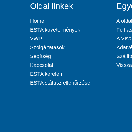
Oldal linkek
Egy
Home
A oldal
ESTA követelmények
Felhas
VWP
A Visa-
Szolgáltatások
Adatvé
Segítség
Szállít
Kapcsolat
Visszat
ESTA kérelem
ESTA státusz ellenőrzése