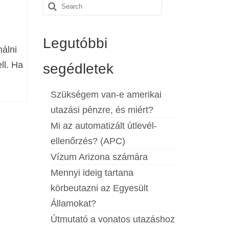
Search
for:
Legutóbbi
álni
ll. Ha
segédletek
Szükségem van-e amerikai
utazási pénzre, és miért?
Mi az automatizált útlevél-
ellenőrzés? (APC)
Vízum Arizona számára
Mennyi ideig tartana
körbeutazni az Egyesült
Államokat?
Útmutató a vonatos utazáshoz