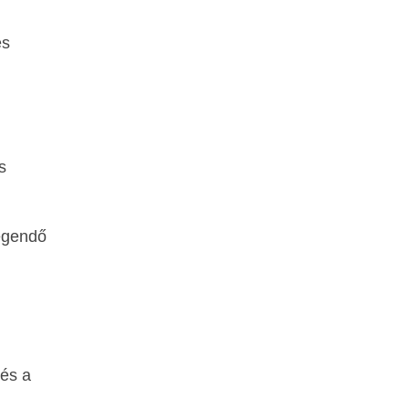
és
s
legendő
 és a