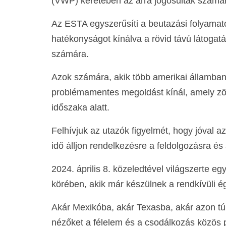
(VWP) keretében az arra jogosultak számá
Az ESTA egyszerűsíti a beutazási folyamat
hatékonyságot kínálva a rövid távú látogat
számára.
Azok számára, akik több amerikai államban
problémamentes megoldást kínál, amely zö
időszaka alatt.
Felhívjuk az utazók figyelmét, hogy jóval 
idő álljon rendelkezésre a feldolgozásra és
2024. április 8. közeledtével világszerte 
körében, akik már készülnek a rendkívüli é
Akár Mexikóba, akár Texasba, akár azon túl
nézőket a félelem és a csodálkozás közös pil