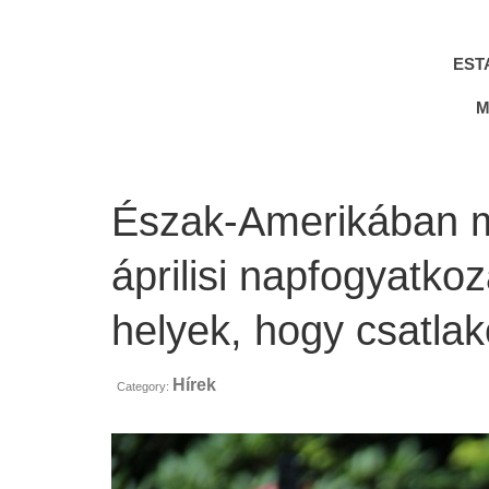
EST
M
Észak-Amerikában mi
áprilisi napfogyatko
helyek, hogy csatla
Hírek
Category: