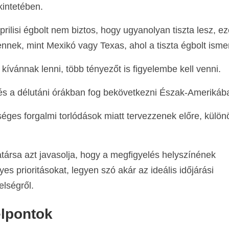
kintetében.
ilisi égbolt nem biztos, hogy ugyanolyan tiszta lesz, ez
nek, mint Mexikó vagy Texas, ahol a tiszta égbolt ismer
vánnak lenni, több tényezőt is figyelembe kell venni.
és a délutáni órákban fog bekövetkezni Észak-Amerikáb
séges forgalmi torlódások miatt tervezzenek előre, külö
ársa azt javasolja, hogy a megfigyelés helyszínének
s prioritásokat, legyen szó akár az ideális időjárási
elségről.
élpontok