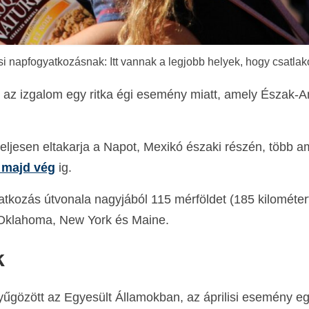
si napfogyatkozásnak: Itt vannak a legjobb helyek, hogy csatla
b az izgalom egy ritka égi esemény miatt, amely Észak-
ljesen eltakarja a Napot, Mexikó északi részén, több a
 majd vég
ig.
atkozás útvonala nagyjából 115 mérföldet (185 kilométert
, Oklahoma, New York és Maine.
k
űgözött az Egyesült Államokban, az áprilisi esemény e