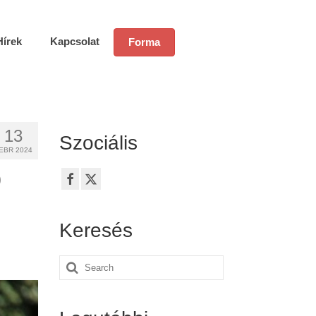
Hírek
Kapcsolat
Forma
13
Szociális
EBR 2024
b
Keresés
Search
for: