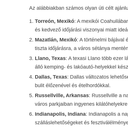
Az alábbiakban számos olyan úti célt aján
Torreón, Mexikó
: A mexikói Coahuilában
és kedvező időjárási viszonyai miatt ide
Mazatlán, Mexikó
: A történelmi bájával
tiszta időjárásra, a város sétánya mentén
Llano, Texas
: A texasi Llano több ezer
álló kemping- és lakóautó-helyekkel kés
Dallas, Texas
: Dallas változatos lehető
bulit élőzenével és ételhordókkal.
Russellville, Arkansas
: Russellville a
város parkjaiban ingyenes kilátóhelyekre 
Indianapolis, Indiana
: Indianapolis a n
szálláslehetőségeket és fesztiválélménye