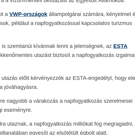
ra a vízummentes beutazást az Egyesült Államokba.
ot a
VWP-országok
állampolgárai számára, kényelmet 
ások, például a napfogyatkozással kapcsolatos turizmus
 is szemtanúi kívánnak lenni a jelenségnek, az
ESTA
kkenőmentes utazást biztosít a napfogyatkozás izgalma
az utazás előtt kérvényezzék az ESTA-engedélyt, hogy e
 a jóváhagyásra.
egyre nagyobb a várakozás a napfogyatkozás szerelmesei
gi eseményre.
ra utaznak, a napfogyatkozás milliókat fog megragadni,
lanatában egyesíti az elsötétült égbolt alatt.