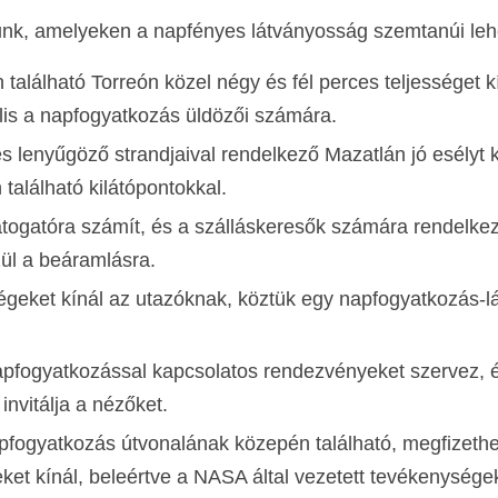
lunk, amelyeken a napfényes látványosság szemtanúi leh
 található Torreón közel négy és fél perces teljességet k
ális a napfogyatkozás üldözői számára.
 és lenyűgöző strandjaival rendelkező Mazatlán jó esélyt k
 található kilátópontokkal.
 látogatóra számít, és a szálláskeresők számára rendelke
zül a beáramlásra.
ségeket kínál az utazóknak, köztük egy napfogyatkozás-l
 napfogyatkozással kapcsolatos rendezvényeket szervez, 
invitálja a nézőket.
apfogyatkozás útvonalának közepén található, megfizeth
ket kínál, beleértve a NASA által vezetett tevékenységek