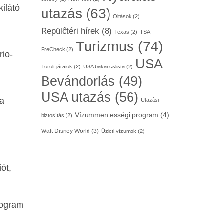
kilátó
utazás
(63)
Oltások
(2)
Repülőtéri hírek
(8)
Texas
(2)
TSA
Turizmus
(74)
PreCheck
(2)
rio-
USA
Törölt járatok
(2)
USA bakancslista
(2)
Bevándorlás
(49)
USA utazás
(56)
 a
Utazási
Vízummentességi program
(4)
biztosítás
(2)
Walt Disney World
(3)
Üzleti vízumok
(2)
ót,
rogram