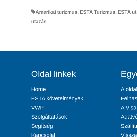
Amerikai turizmus
,
ESTA Turizmus
,
ESTA ut
utazás
Oldal linkek
Egy
Home
A oldal
ESTA követelmények
Felhas
VWP
A Visa-
Szolgáltatások
Adatvé
Segítség
Szállít
Kapcsolat
Visszat