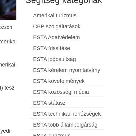
Segítség kategóriák
Amerikai turizmus
CBP szolgáltatások
kozzon
ESTA Adatvédelem
Amerika
ESTA frissítése
ESTA jogosultság
merikai
ESTA kérelem nyomtatvány
ESTA követelmények
) tesz
ESTA közösségi média
ESTA státusz
ESTA technikai nehézségek
ESTA több állampolgárság
gyedi
ESTA Turizmus