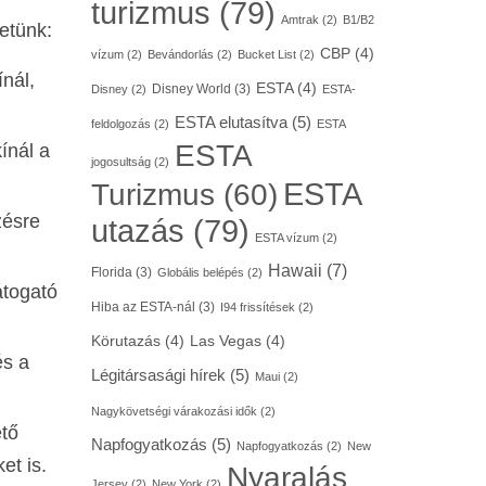
turizmus
(79)
Amtrak
(2)
B1/B2
etünk:
CBP
(4)
vízum
(2)
Bevándorlás
(2)
Bucket List
(2)
ínál,
ESTA
(4)
Disney World
(3)
Disney
(2)
ESTA-
ESTA elutasítva
(5)
feldolgozás
(2)
ESTA
ESTA
ínál a
jogosultság
(2)
ESTA
Turizmus
(60)
zésre
utazás
(79)
ESTA vízum
(2)
Hawaii
(7)
Florida
(3)
Globális belépés
(2)
átogató
Hiba az ESTA-nál
(3)
I94 frissítések
(2)
Körutazás
(4)
Las Vegas
(4)
és a
Légitársasági hírek
(5)
Maui
(2)
Nagykövetségi várakozási idők
(2)
ető
Napfogyatkozás
(5)
Napfogyatkozás
(2)
New
et is.
Nyaralás
Jersey
(2)
New York
(2)