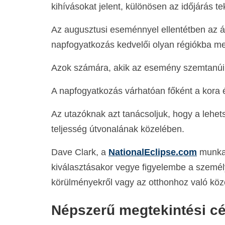
kihívásokat jelent, különösen az időjárás te
Az augusztusi eseménnyel ellentétben az ápr
napfogyatkozás kedvelői olyan régiókba men
Azok számára, akik az esemény szemtanúi kí
A napfogyatkozás várhatóan főként a kora 
Az utazóknak azt tanácsoljuk, hogy a lehet
teljesség útvonalának közelében.
Dave Clark, a
NationalEclipse.com
munkat
kiválasztásakor vegye figyelembe a személye
körülményekről vagy az otthonhoz való köz
Népszerű megtekintési c