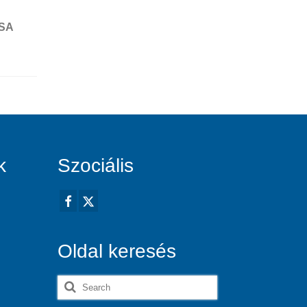
SA
k
Szociális
Oldal keresés
Search
for: