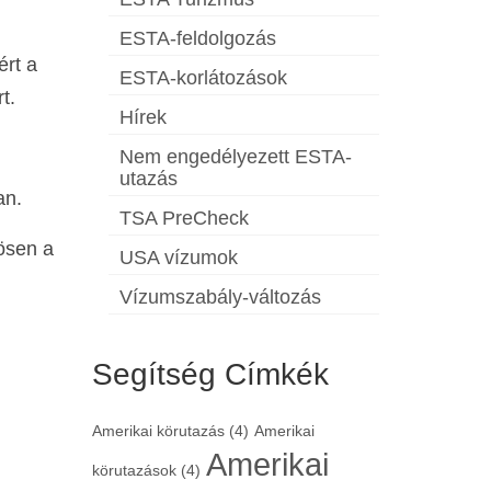
ESTA-feldolgozás
ért a
ESTA-korlátozások
t.
Hírek
Nem engedélyezett ESTA-
utazás
an.
TSA PreCheck
nösen a
USA vízumok
Vízumszabály-változás
Segítség Címkék
Amerikai körutazás
(4)
Amerikai
Amerikai
körutazások
(4)