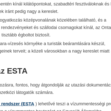
entén kínál kilátópontokat, szabadtéri fesztiváloknak és 
ek iránt pedig nagy a kereslet.
fogyatkozás középvonalának közelében található, és a
rendezvényeket és szállodai csomagokat kínál, az Onta
tisztább égboltot biztosít.
gara-vízesés környéke a turisták beáramlására készül,
inek terveit; a közeli városokban a nagy kereslet miatt
az ESTA
ozásra, fontos, hogy átgondolják az utazási dokumentáci
zetközi látogatók számára.
i rendszer (ESTA
) lehetővé teszi a vízummentességi p