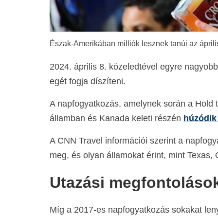
Észak-Amerikában milliók lesznek tanúi az áprili
2024. április 8. közeledtével egyre nagyob
egét fogja díszíteni.
A napfogyatkozás, amelynek során a Hold te
államban és Kanada keleti részén
húzódik
A CNN Travel információi szerint a napfogy
meg, és olyan államokat érint, mint Texas
Utazási megfontoláso
Míg a 2017-es napfogyatkozás sokakat leny