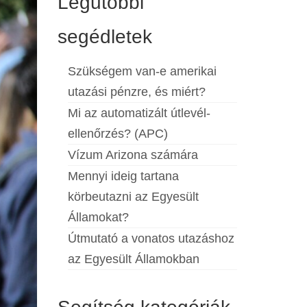
Legutóbbi
segédletek
Szükségem van-e amerikai
utazási pénzre, és miért?
Mi az automatizált útlevél-
ellenőrzés? (APC)
Vízum Arizona számára
Mennyi ideig tartana
körbeutazni az Egyesült
Államokat?
Útmutató a vonatos utazáshoz
az Egyesült Államokban