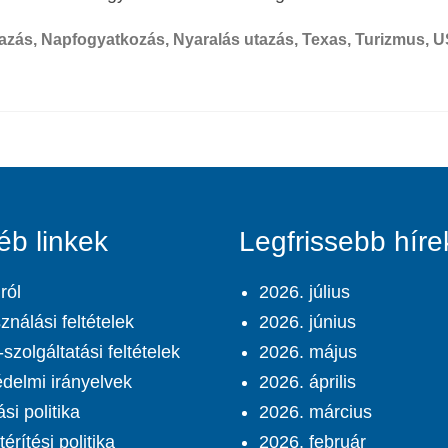
azás
,
Napfogyatkozás
,
Nyaralás utazás
,
Texas
,
Turizmus
,
U
éb linkek
Legfrissebb híre
ról
2026. július
ználási feltételek
2026. június
szolgáltatási feltételek
2026. május
delmi irányelvek
2026. április
ási politika
2026. március
érítési politika
2026. február