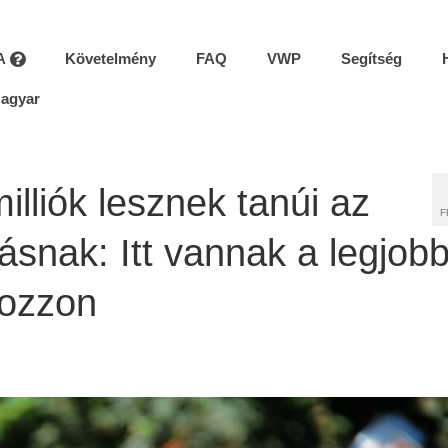
A
Követelmény
FAQ
VWP
Segítség
agyar
lliók lesznek tanúi az
F
zásnak: Itt vannak a legjob
kozzon