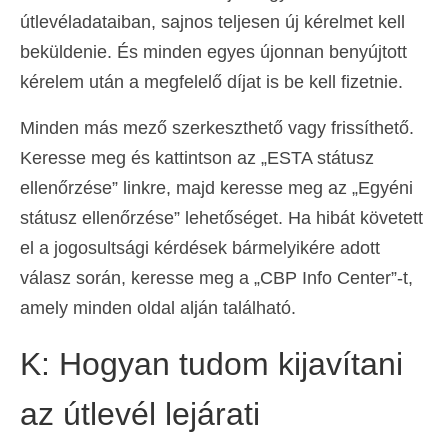
útlevéladataiban, sajnos teljesen új kérelmet kell
Español
(
Spanyol
)
beküldenie. És minden egyes újonnan benyújtott
Svenska
(
Svéd
)
kérelem után a megfelelő díjat is be kell fizetnie.
Minden más mező szerkeszthető vagy frissíthető.
Keresse meg és kattintson az „ESTA státusz
ellenőrzése” linkre, majd keresse meg az „Egyéni
státusz ellenőrzése” lehetőséget. Ha hibát követett
el a jogosultsági kérdések bármelyikére adott
válasz során, keresse meg a „CBP Info Center”-t,
amely minden oldal alján található.
K: Hogyan tudom kijavítani
az útlevél lejárati