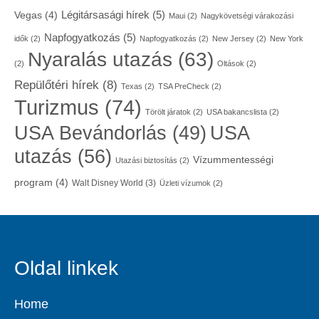
Légitársasági hírek
(5)
Vegas
(4)
Maui
(2)
Nagykövetségi várakozási
Napfogyatkozás
(5)
idők
(2)
Napfogyatkozás
(2)
New Jersey
(2)
New York
Nyaralás utazás
(63)
(2)
Oltások
(2)
Repülőtéri hírek
(8)
Texas
(2)
TSA PreCheck
(2)
Turizmus
(74)
Törölt járatok
(2)
USA bakancslista
(2)
USA
USA Bevándorlás
(49)
utazás
(56)
Vízummentességi
Utazási biztosítás
(2)
program
(4)
Walt Disney World
(3)
Üzleti vízumok
(2)
Oldal linkek
Home