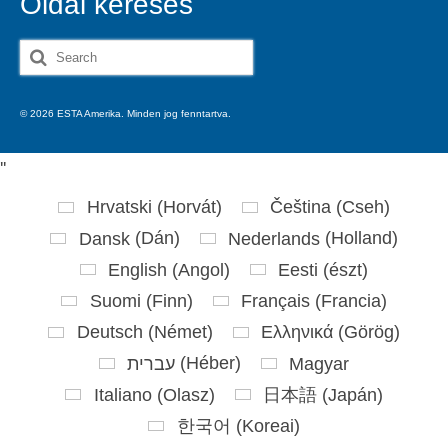
Oldal keresés
Search
for:
© 2026 ESTA Amerika. Minden jog fenntartva.
'
'
Hrvatski
(
Horvát
)
Čeština
(
Cseh
)
Dansk
(
Dán
)
Nederlands
(
Holland
)
English
(
Angol
)
Eesti
(
észt
)
Suomi
(
Finn
)
Français
(
Francia
)
Deutsch
(
Német
)
Ελληνικά
(
Görög
)
עברית
(
Héber
)
Magyar
Italiano
(
Olasz
)
日本語
(
Japán
)
한국어
(
Koreai
)