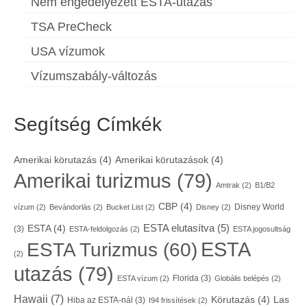
Nem engedélyezett ESTA-utazás
TSA PreCheck
USA vízumok
Vízumszabály-változás
Segítség Címkék
Amerikai körutazás
(4)
Amerikai körutazások
(4)
Amerikai turizmus
(79)
Amtrak
(2)
B1/B2
CBP
(4)
Disney World
vízum
(2)
Bevándorlás
(2)
Bucket List
(2)
Disney
(2)
ESTA elutasítva
(5)
ESTA
(4)
(3)
ESTA-feldolgozás
(2)
ESTA jogosultság
ESTA
ESTA Turizmus
(60)
(2)
utazás
(79)
Florida
(3)
ESTA vízum
(2)
Globális belépés
(2)
Hawaii
(7)
Körutazás
(4)
Las
Hiba az ESTA-nál
(3)
I94 frissítések
(2)