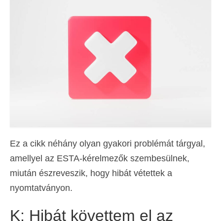
Kapcsolat
Forma
Magyar
Hrvatski
(
Horvát
)
Čeština
(
Cseh
)
Dansk
(
Dán
)
Nederlands
(
Holland
)
Ez a cikk néhány olyan gyakori problémát tárgyal,
English
(
Angol
)
amellyel az ESTA-kérelmezők szembesülnek,
Eesti
(
észt
)
miután észreveszik, hogy hibát vétettek a
nyomtatványon.
Suomi
(
Finn
)
K: Hibát követtem el az
Français
(
Francia
)