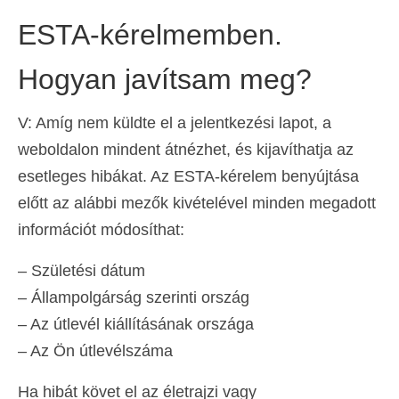
Deutsch
(
Német
)
ESTA-kérelmemben.
Ελληνικά
(
Görög
)
Hogyan javítsam meg?
עברית
(
Héber
)
V: Amíg nem küldte el a jelentkezési lapot, a
Italiano
(
Olasz
)
weboldalon mindent átnézhet, és kijavíthatja az
日本語
(
Japán
)
esetleges hibákat. Az ESTA-kérelem benyújtása
előtt az alábbi mezők kivételével minden megadott
한국어
(
Koreai
)
információt módosíthat:
Norsk bokmål
(
Norvég bokmål
)
– Születési dátum
Polski
(
Lengyel
)
– Állampolgárság szerinti ország
Português
(
Portugál
)
– Az útlevél kiállításának országa
– Az Ön útlevélszáma
Slovenčina
(
Szlovák
)
Slovenščina
(
Szlovén
)
Ha hibát követ el az életrajzi vagy