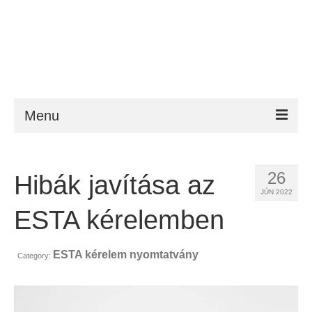
Menu
ESTA
26
Hibák javítása az
Követelmény
JÚN 2022
FAQ
ESTA kérelemben
VWP
ESTA kérelem nyomtatvány
Category:
Segítség
Hírek