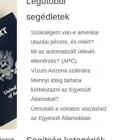
Legutóbbi
segédletek
Szükségem van-e amerikai
utazási pénzre, és miért?
Mi az automatizált útlevél-
ellenőrzés? (APC)
Vízum Arizona számára
Mennyi ideig tartana
körbeutazni az Egyesült
Államokat?
Útmutató a vonatos utazáshoz
az Egyesült Államokban
llamok