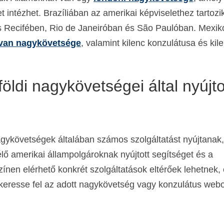
 intézhet. Brazíliában az amerikai képviselethez tartozi
us Recifében, Rio de Janeiróban és São Paulóban. Mexi
van nagykövetsége
, valamint kilenc konzulátusa és kil
öldi nagykövetségei által nyújto
gykövetségek általában számos szolgáltatást nyújtanak,
lő amerikai állampolgároknak nyújtott segítséget és a
zínen elérhető konkrét szolgáltatások eltérőek lehetnek, 
 keresse fel az adott nagykövetség vagy konzulátus webo