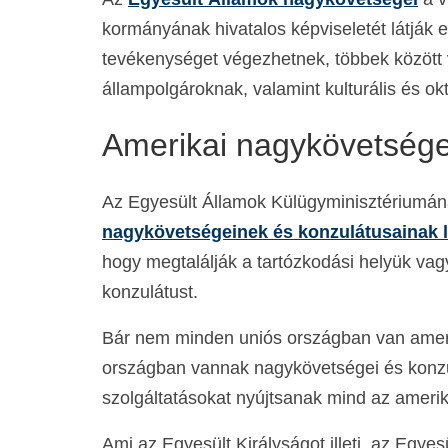
kormányának hivatalos képviseletét látják
tevékenységet végezhetnek, többek között 
állampolgároknak, valamint kulturális és o
Amerikai nagykövetsége
Az Egyesült Államok Külügyminisztériumán
nagykövetségeinek és konzulátusainak l
hogy megtalálják a tartózkodási helyük vag
konzulátust.
Bár nem minden uniós országban van amer
országban vannak nagykövetségei és konzu
szolgáltatásokat nyújtsanak mind az amerik
Ami az Egyesült Királyságot illeti, az Egy