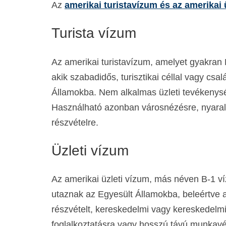
Az
amerikai turistavízum és az amerikai 
Turista vízum
Az amerikai turistavízum, amelyet gyakran
akik szabadidős, turisztikai céllal vagy cs
Államokba. Nem alkalmas üzleti tevékenys
Használható azonban városnézésre, nyaral
részvételre.
Üzleti vízum
Az amerikai üzleti vízum, más néven B-1 ví
utaznak az Egyesült Államokba, beleértve 
részvételt, kereskedelmi vagy kereskedelmi
foglalkoztatásra vagy hosszú távú munkav