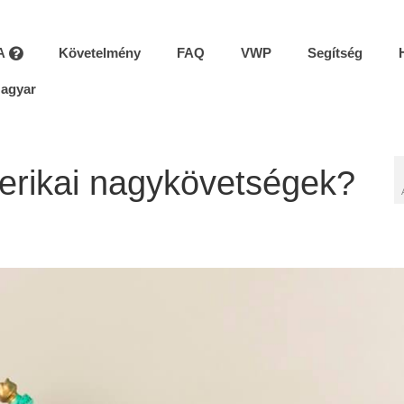
A
Követelmény
FAQ
VWP
Segítség
agyar
merikai nagykövetségek?