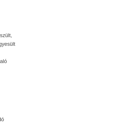
szült,
gyesült
aló
dó