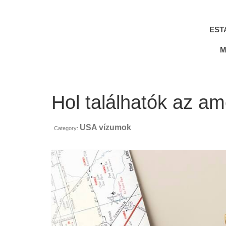
EST
M
Hol találhatók az a
USA vízumok
Category: