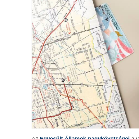
Az
Egyesült Államok nagykövetségei
a v