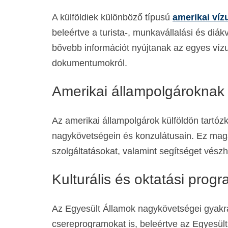
A külföldiek különböző típusú
amerikai ví
beleértve a turista-, munkavállalási és di
bővebb információt nyújtanak az egyes vízu
dokumentumokról.
Amerikai állampolgároknak 
Az amerikai állampolgárok külföldön tart
nagykövetségein és konzulátusain. Ez magáb
szolgáltatásokat, valamint segítséget vészhe
Kulturális és oktatási prog
Az Egyesült Államok nagykövetségei gyakra
csereprogramokat is, beleértve az Egyesül