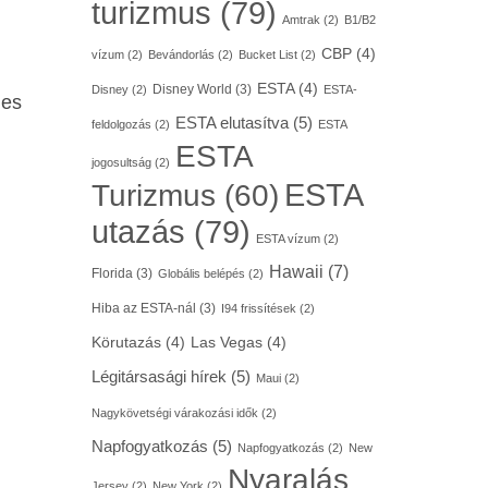
turizmus
(79)
Amtrak
(2)
B1/B2
CBP
(4)
vízum
(2)
Bevándorlás
(2)
Bucket List
(2)
ESTA
(4)
Disney World
(3)
Disney
(2)
ESTA-
ges
ESTA elutasítva
(5)
feldolgozás
(2)
ESTA
ESTA
jogosultság
(2)
ESTA
Turizmus
(60)
utazás
(79)
ESTA vízum
(2)
Hawaii
(7)
Florida
(3)
Globális belépés
(2)
Hiba az ESTA-nál
(3)
I94 frissítések
(2)
Körutazás
(4)
Las Vegas
(4)
Légitársasági hírek
(5)
Maui
(2)
Nagykövetségi várakozási idők
(2)
Napfogyatkozás
(5)
Napfogyatkozás
(2)
New
Nyaralás
Jersey
(2)
New York
(2)