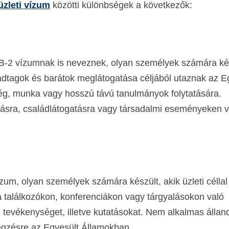
üzleti vízum
közötti különbségek a következők:
 B-2 vízumnak is neveznek, olyan személyek számára ké
aládtagok és barátok meglátogatása céljából utaznak az E
ég, munka vagy hosszú távú tanulmányok folytatására.
ásra, családlátogatásra vagy társadalmi eseményeken v
zum, olyan személyek számára készült, akik üzleti céllal
a találkozókon, konferenciákon vagy tárgyalásokon való
 tevékenységet, illetve kutatásokat. Nem alkalmas állan
égzésre az Egyesült Államokban.