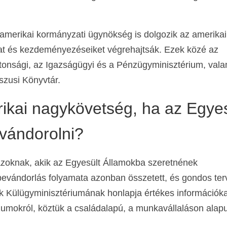
merikai kormányzati ügynökség is dolgozik az amerikai
at és kezdeményezéseiket végrehajtsák. Ezek közé az
tonsági, az Igazságügyi és a Pénzügyminisztérium, vala
szusi Könyvtár.
ikai nagykövetség, ha az Egyes
vándorolni?
azoknak, akik az Egyesült Államokba szeretnének
bevándorlás folyamata azonban összetett, és gondos ter
ok Külügyminisztériumának honlapja értékes információka
zumokról, köztük a családalapú, a munkavállaláson alapu