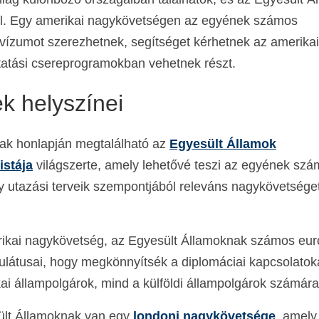
 el. Egy amerikai nagykövetségen az egyének számos
vízumot szerezhetnek, segítséget kérhetnek az amerikai
ktatási csereprogramokban vehetnek részt.
k helyszínei
ak honlapján megtalálható az
Egyesült Államok
istája
világszerte, amely lehetővé teszi az egyének szá
y utazási terveik szempontjából releváns nagykövetsége
ikai nagykövetség, az Egyesült Államoknak számos eur
látusai, hogy megkönnyítsék a diplomáciai kapcsolatok
ai állampolgárok, mind a külföldi állampolgárok számára
esült Államoknak van egy
londoni nagykövetsége
, amely