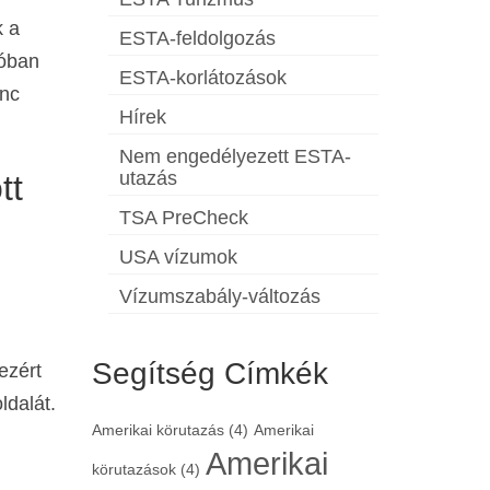
k a
ESTA-feldolgozás
kóban
ESTA-korlátozások
enc
Hírek
Nem engedélyezett ESTA-
utazás
tt
TSA PreCheck
USA vízumok
Vízumszabály-változás
Segítség Címkék
ezért
ldalát.
Amerikai körutazás
(4)
Amerikai
Amerikai
körutazások
(4)