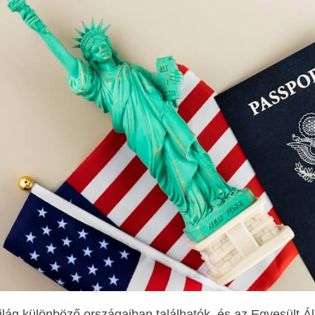
ilág különböző országaiban találhatók, és az Egyesült Á