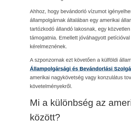
Ahhoz, hogy bevándorló vízumot igényelhes
állampolgárnak általában egy amerikai áll
tartózkodó állandó lakosnak, egy közvetle
támogatnia. Emellett jóváhagyott petícióval
kérelmeznének.
A szponzornak ezt követően a külföldi áll
Állampolgársági és Bevándorlási Szolgá
amerikai nagykövetség vagy konzulátus tov
követelményekről.
Mi a különbség az ameri
között?