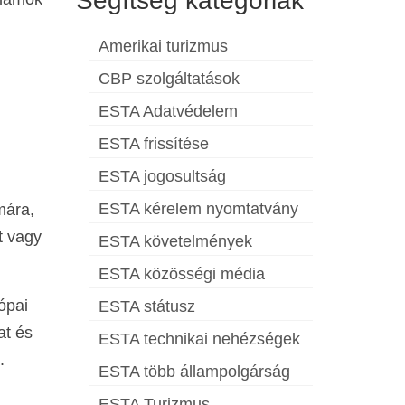
Segítség kategóriák
Amerikai turizmus
CBP szolgáltatások
ESTA Adatvédelem
ESTA frissítése
ESTA jogosultság
ESTA kérelem nyomtatvány
mára,
t vagy
ESTA követelmények
ESTA közösségi média
ópai
ESTA státusz
at és
ESTA technikai nehézségek
.
ESTA több állampolgárság
ESTA Turizmus