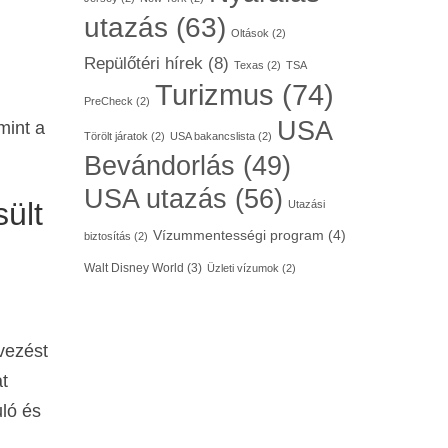
utazás
(63)
Oltások
(2)
Repülőtéri hírek
(8)
Texas
(2)
TSA
Turizmus
(74)
PreCheck
(2)
USA
mint a
Törölt járatok
(2)
USA bakancslista
(2)
Bevándorlás
(49)
USA utazás
(56)
ült
Utazási
Vízummentességi program
(4)
biztosítás
(2)
Walt Disney World
(3)
Üzleti vízumok
(2)
vezést
t
ló és