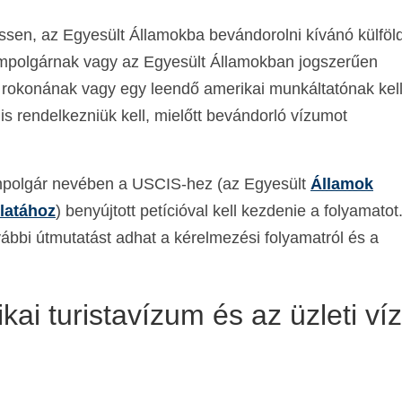
sen, az Egyesült Államokba bevándorolni kívánó külföld
ampolgárnak vagy az Egyesült Államokban jogszerűen
n rokonának vagy egy leendő amerikai munkáltatónak kel
 is rendelkezniük kell, mielőtt bevándorló vízumot
ampolgár nevében a USCIS-hez (az Egyesült
Államok
latához
) benyújtott petícióval kell kezdenie a folyamatot
ábbi útmutatást adhat a kérelmezési folyamatról és a
kai turistavízum és az üzleti v