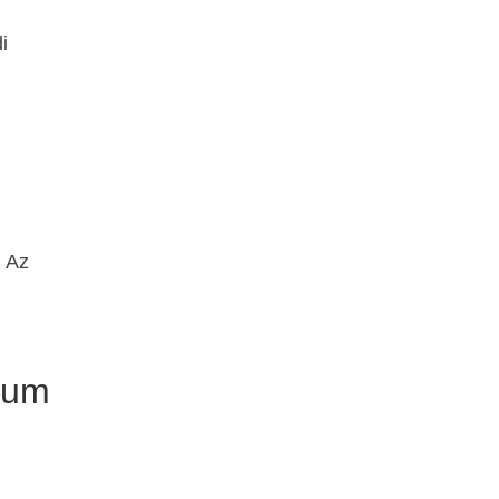
i
l
. Az
ízum