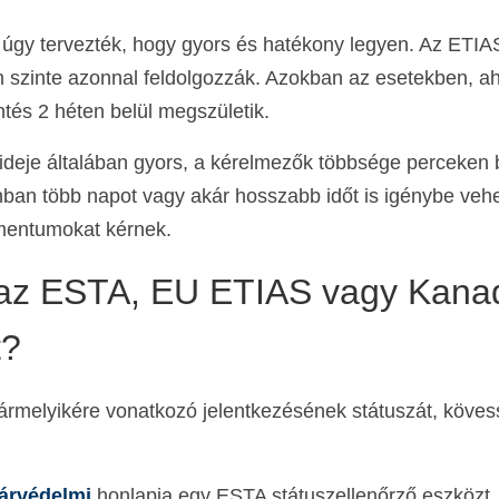
úgy tervezték, hogy gyors és hatékony legyen. Az ETIA
n szinte azonnal feldolgozzák. Azokban az esetekben, ah
ntés 2 héten belül megszületik.
ideje általában gyors, a kérelmezők többsége perceken 
an több napot vagy akár hosszabb időt is igénybe vehe
kumentumokat kérnek.
 az ESTA, EU ETIAS vagy Kana
t?
bármelyikére vonatkozó jelentkezésének státuszát, köves
árvédelmi
honlapja egy ESTA státuszellenőrző eszközt