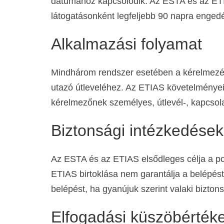
dátumához kapcsolódik. Az ESTA és az ETI
látogatásonként legfeljebb 90 napra engedé
Alkalmazási folyamat
Mindhárom rendszer esetében a kérelmezési 
utazó útleveléhez. Az ETIAS követelménye
kérelmezőnek személyes, útlevél-, kapcsolat
Biztonsági intézkedések
Az ESTA és az ETIAS elsődleges célja a po
ETIAS birtoklása nem garantálja a belépést
belépést, ha gyanújuk szerint valaki bizton
Elfogadási küszöbérték