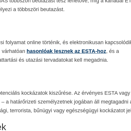
AS többszöri beutazást tesz lehetővé, míg a kanadai E
lyezi a többszöri beutazást.
folyamat online történik, és elektronikusan kapcsolódi
i várhatóan
hasonlóak lesznek az ESTA-hoz
, és a
tartási és utazási tervadatokat kell megadnia.
tenciális kockázatok kiszűrése. Az érvényes ESTA vagy
 – a határőrizeti személyzetnek jogában áll megtagadni 
sági, terrorista, bűnügyi vagy egészségügyi kockázatot je
ek