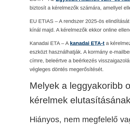
biztosít a kérelmezők számára, amellyel ell
EU ETIAS – A rendszer 2025-ös elindítását
kínál majd. A kérelmezők ekkor online elle
Kanadai ETA – A
kanadai ETA-t
a kérelmez
eszközt használhatják. A kormány e-mailben
címre, beleértve a beérkezés visszaigazolás
végleges döntés megerősítését.
Melyek a leggyakoribb 
kérelmek elutasításána
Hiányos, nem megfelelő va