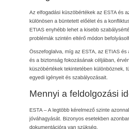
Az elfogadási küszöbértékek az ESTA és az
különösen a büntetett előélet és a konflikt
ETIAS enyhébb lehet a kisebb szabálysért
problémák szintén eltérő módon befolyásolh
Összefoglalva, míg az ESTA, az ETIAS és 
és a biztonság fokozásának céljában, érvé
küszöbértékek tekintetében különböznek, t
egyedi igényeit és szabályozásait.
Mennyi a feldolgozási 
ESTA – A legtöbb kérelmező szinte azonna
jóváhagyását. Bizonyos esetekben azonban 
dokumentációra van szükség.