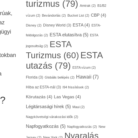
turizmus
(79)
Amtrak
(2)
B1/B2
rúak,
CBP
(4)
vízum
(2)
Bevándorlás
(2)
Bucket List
(2)
az
ESTA
(4)
Disney World
(3)
Disney
(2)
ESTA-
gügyi
ESTA elutasítva
(5)
feldolgozás
(2)
ESTA
ESTA
jogosultság
(2)
ESTA
Turizmus
(60)
atokban
utazás
(79)
ESTA vízum
(2)
a
Hawaii
(7)
Florida
(3)
Globális belépés
(2)
Hiba az ESTA-nál
(3)
I94 frissítések
(2)
k?
Körutazás
(4)
Las Vegas
(4)
Légitársasági hírek
(5)
Maui
(2)
Nagykövetségi várakozási idők
(2)
Napfogyatkozás
(5)
Napfogyatkozás
(2)
New
Nyaralás
Jersey
(2)
New York
(2)