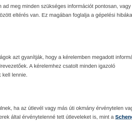
em ad meg minden szükséges információt pontosan, vagy
özött eltérés van. Ez magában foglalja a gépelési hibák
óságok azt gyanítják, hogy a kérelemben megadott inform
revezetőek. A kérelemhez csatolt minden igazoló
kell lennie.
ülnek, ha az útlevél vagy más úti okmány érvénytelen va
rek által érvénytelenné tett útleveleket is, mint a
Schen