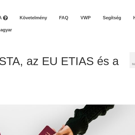
A
Követelmény
FAQ
VWP
Segítség
agyar
ESTA, az EU ETIAS és a
M