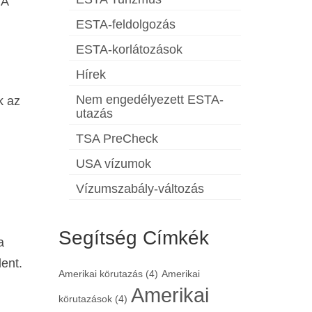
TA
ESTA-feldolgozás
ESTA-korlátozások
Hírek
Nem engedélyezett ESTA-
k az
utazás
TSA PreCheck
USA vízumok
Vízumszabály-változás
Segítség Címkék
a
lent.
Amerikai körutazás
(4)
Amerikai
Amerikai
körutazások
(4)