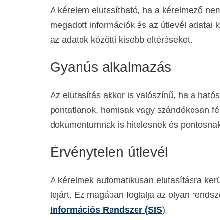
A kérelem elutasítható, ha a kérelmező n
megadott információk és az útlevél adatai k
az adatok közötti kisebb eltéréseket.
Gyanús alkalmazás
Az elutasítás akkor is valószínű, ha a hat
pontatlanok, hamisak vagy szándékosan fél
dokumentumnak is hitelesnek és pontosnak 
Érvénytelen útlevél
A kérelmek automatikusan elutasításra ker
lejárt. Ez magában foglalja az olyan rendsze
Információs Rendszer (SIS
).