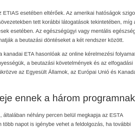
 ETIAS esetében eltérőek. Az amerikai hatóságok szigo
usövezetekben tett korábbi látogatások tekintetében, míg 
ések esetében. Az egészségügyi vagy mentális egészsé
atják a beutazási döntéseket a két rendszer között.
a kanadai ETA hasonlóak az online kérelmezési folyam
nyességük, a beutazási követelmények és az elfogadási
ükrözve az Egyesült Államok, az Európai Unió és Kanad
ideje ennek a három programna
l, általában néhány percen belül megkapja az ESTA
több napot is igénybe vehet a feldolgozás, ha további