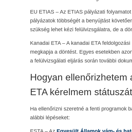
EU ETIAS – Az ETIAS pályázati folyamatot 
pályázatok többségét a benyújtást követőe
szükség lehet kézi felülvizsgálatra, de a dö
Kanadai ETA – A kanadai ETA feldolgozási 
megkapja a döntést. Egyes esetekben azonb
a felülvizsgálati eljárás során további do
Hogyan ellenőrizhetem
ETA kérelmem státuszá
Ha ellenőrizni szeretné a fenti programok 
alábbi lépéseket:
ESTA – Az
Egyesült Államok vám- és hat