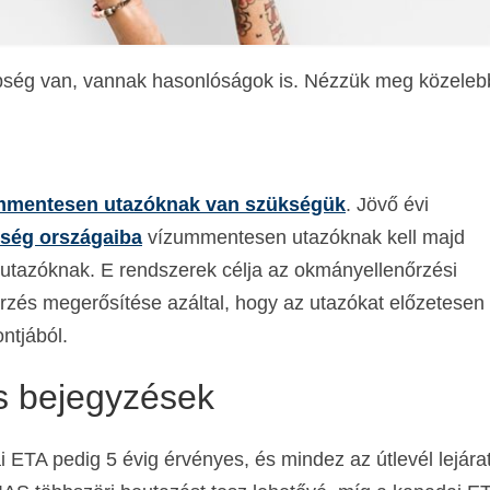
ség van, vannak hasonlóságok is. Nézzük meg közelebb
ummentesen utazóknak van szükségük
. Jövő évi
rség országaiba
vízummentesen utazóknak kell majd
 utazóknak. E rendszerek célja az okmányellenőrzési
őrzés megerősítése azáltal, hogy az utazókat előzetesen
ntjából.
s bejegyzések
 ETA pedig 5 évig érvényes, és mindez az útlevél lejárat