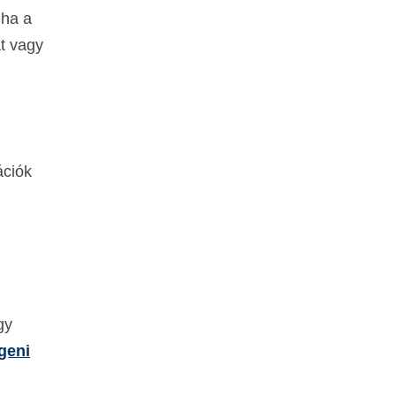
 ha a
at vagy
ációk
gy
geni