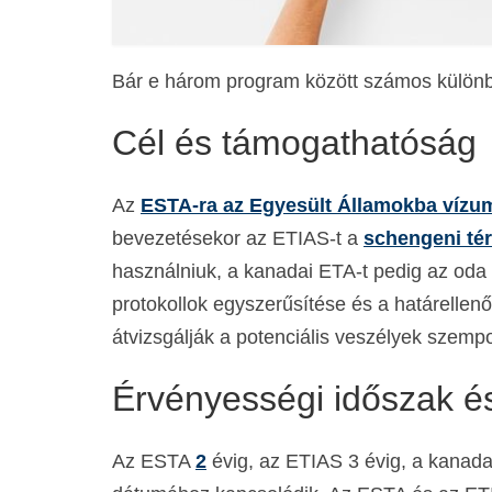
Bár e három program között számos különb
Cél és támogathatóság
Az
ESTA-ra az Egyesült Államokba víz
bevezetésekor az ETIAS-t a
schengeni té
használniuk, a kanadai ETA-t pedig az oda
protokollok egyszerűsítése és a határellen
átvizsgálják a potenciális veszélyek szempo
Érvényességi időszak é
Az ESTA
2
évig, az ETIAS 3 évig, a kanadai