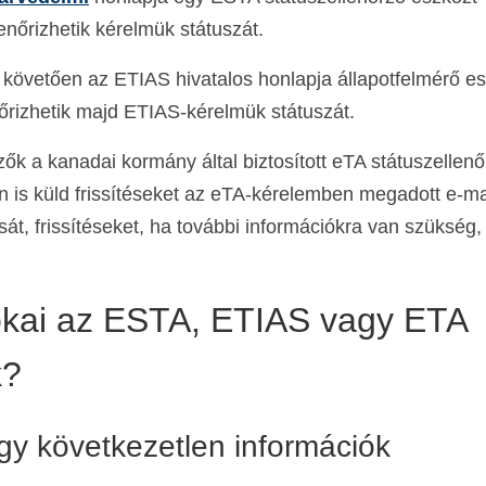
enőrizhetik kérelmük státuszát.
 követően az ETIAS hivatalos honlapja állapotfelmérő e
nőrizhetik majd ETIAS-kérelmük státuszát.
ők a kanadai kormány által biztosított eTA státuszellenő
 is küld frissítéseket az eTA-kérelemben megadott e-ma
át, frissítéseket, ha további információkra van szükség,
okai az ESTA, ETIAS vagy ETA
k?
gy következetlen információk