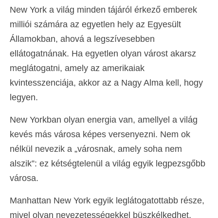
New York a világ minden tájáról érkező emberek
milliói számára az egyetlen hely az Egyesült
Államokban, ahová a legszívesebben
ellátogatnának. Ha egyetlen olyan várost akarsz
meglátogatni, amely az amerikaiak
kvintesszenciája, akkor az a Nagy Alma kell, hogy
legyen.
New Yorkban olyan energia van, amellyel a világ
kevés más városa képes versenyezni. Nem ok
nélkül nevezik a „városnak, amely soha nem
alszik”: ez kétségtelenül a világ egyik legpezsgőbb
városa.
Manhattan New York egyik leglátogatottabb része,
mivel olyan nevezetességekkel büszkélkedhet,