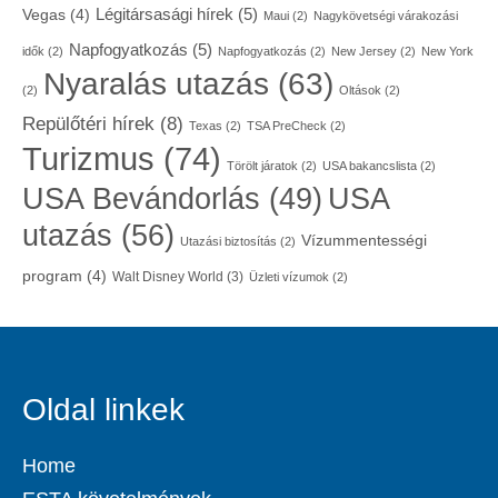
Légitársasági hírek
(5)
Vegas
(4)
Maui
(2)
Nagykövetségi várakozási
Napfogyatkozás
(5)
idők
(2)
Napfogyatkozás
(2)
New Jersey
(2)
New York
Nyaralás utazás
(63)
(2)
Oltások
(2)
Repülőtéri hírek
(8)
Texas
(2)
TSA PreCheck
(2)
Turizmus
(74)
Törölt járatok
(2)
USA bakancslista
(2)
USA
USA Bevándorlás
(49)
utazás
(56)
Vízummentességi
Utazási biztosítás
(2)
program
(4)
Walt Disney World
(3)
Üzleti vízumok
(2)
Oldal linkek
Home