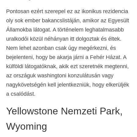
Español
(
Spanyol
)
Pontosan ezért szerepel ez az ikonikus rezidencia
oly sok ember bakancslistáján, amikor az Egyesült
Svenska
(
Svéd
)
Államokba látogat. A történelem leghatalmasabb
uralkodói közül néhányan itt dolgoztak és éltek.
Nem lehet azonban csak úgy megérkezni, és
bejelenteni, hogy be akarja járni a Fehér Házat. A
külföldi látogatóknak, akik ezt szeretnék megtenni,
az országuk washingtoni konzulátusán vagy
nagykövetségén kell jelentkezniük, hogy elkerüljék
a csalódást.
Yellowstone Nemzeti Park,
Wyoming