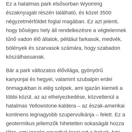
Ez a hatalmas park elsősorban Wyoming
északnyugati részén található, és közel 3500
négyzetmérföldet foglal magában. Ez azt jelenti,
hogy bőséges hely áll rendelkezésre a végtelennek
tűnő vadon élő állatok, például farkasok, medvék,
bölények és szarvasok számára, hogy szabadon
kószálhassanak.
Bár a park változatos élővilága, gyönyörű
kanyonjai és hegyei, valamint szubalpin erdei
önmagukban is elég szépek, ami igazán kiemeli a
többi közül, az az elhelyezkedése, közvetlenül a
hatalmas Yellowstone-kaldera – az észak-amerikai
kontinens legnagyobb szupervulkánja – felett. Ez a
geotermikus jellemzők hihetetlen sokaságát hozza