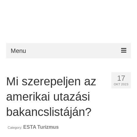
Menu
ESTA
17
Mi szerepeljen az
Követelmény
OKT 2023
FAQ
amerikai utazási
VWP
bakancslistáján?
Segítség
ESTA Turizmus
Category:
Hírek