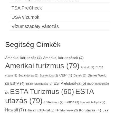
TSA PreCheck
USA vízumok
Vízumszabály-változás
Segítség Címkék
Amerikai körutazás
(4)
Amerikai körutazások
(4)
Amerikai turizmus
(79)
Amtrak
(2)
B1/B2
CBP
(4)
Disney World
vízum
(2)
Bevándorlás
(2)
Bucket List
(2)
Disney
(2)
ESTA elutasítva
(5)
ESTA
(4)
(3)
ESTA-feldolgozás
(2)
ESTA jogosultság
ESTA
ESTA Turizmus
(60)
(2)
utazás
(79)
Florida
(3)
ESTA vízum
(2)
Globális belépés
(2)
Hawaii
(7)
Körutazás
(4)
Las
Hiba az ESTA-nál
(3)
I94 frissítések
(2)