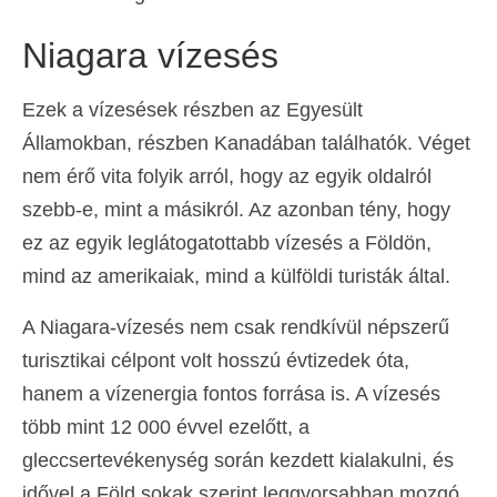
Niagara vízesés
Ezek a vízesések részben az Egyesült
Államokban, részben Kanadában találhatók. Véget
nem érő vita folyik arról, hogy az egyik oldalról
szebb-e, mint a másikról. Az azonban tény, hogy
ez az egyik leglátogatottabb vízesés a Földön,
mind az amerikaiak, mind a külföldi turisták által.
A Niagara-vízesés nem csak rendkívül népszerű
turisztikai célpont volt hosszú évtizedek óta,
hanem a vízenergia fontos forrása is. A vízesés
több mint 12 000 évvel ezelőtt, a
gleccsertevékenység során kezdett kialakulni, és
idővel a Föld sokak szerint leggyorsabban mozgó