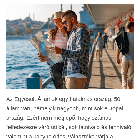
Kapcsolat
Forma
Magyar
Hrvatski
(
Horvát
)
Čeština
(
Cseh
)
Dansk
(
Dán
)
Nederlands
(
Holland
)
English
(
Angol
)
Az Egyesült Államok egy hatalmas ország. 50
állam van, némelyik nagyobb, mint sok európai
Eesti
(
észt
)
ország. Ezért nem meglepő, hogy számos
Suomi
(
Finn
)
felfedezésre váró úti cél, sok látnivaló és tennivaló,
Français
(
Francia
)
valamint a konyha óriási választéka várja a