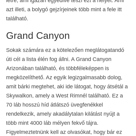
létre, ami igazán egyedivé teszi ezt a helyet. Ami
azt illeti, a bolygó gejzírjeinek több mint a fele itt
található.
Grand Canyon
Sokak számára ez a kötelezően meglátogatandó
úti cél a lista élén fog állni. A Grand Canyon
Arizonában található, és többféleképpen is
megközelíthető. Az egyik legizgalmasabb dolog,
amit bárki megtehet, aki ide látogat, hogy átsétál a
Skywalkon, amely a West Rimnél található. Ez a
70 láb hosszú híd átlátszó üvegfenékkel
rendelkezik, amely akadálytalan kilátást nyújt a
több mint 4000 láb mélyen fekvő tájra.
Figyelmeztetnünk kell az olvasókat, hogy bár ez