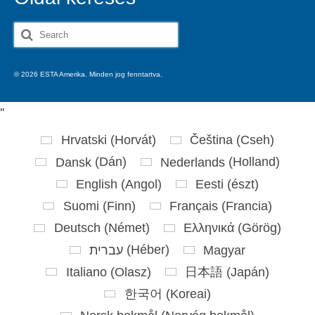
Search
for:
© 2026 ESTA Amerika. Minden jog fenntartva.
'
'
Hrvatski
(
Horvát
)
Čeština
(
Cseh
)
Dansk
(
Dán
)
Nederlands
(
Holland
)
English
(
Angol
)
Eesti
(
észt
)
Suomi
(
Finn
)
Français
(
Francia
)
Deutsch
(
Német
)
Ελληνικά
(
Görög
)
עברית
(
Héber
)
Magyar
Italiano
(
Olasz
)
日本語
(
Japán
)
한국어
(
Koreai
)