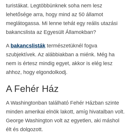
turistákat. Legtöbbünknek soha nem lesz
Deutsch
(
Német
)
lehetősége arra, hogy mind az 50 államot
Ελληνικά
(
Görög
)
meglátogassa. Mi lenne tehát egy reális utazási
עברית
(
Héber
)
bakancslista az Egyesült Államokban?
Italiano
(
Olasz
)
A
bakancslisták
természetüknél fogva
szubjektívek. Az alábbiakban a miénk. Még ha
日本語
(
Japán
)
nem is értesz mindig egyet, akkor is elég lesz
한국어
(
Koreai
)
ahhoz, hogy elgondolkodj.
Norsk bokmål
(
Norvég bokmål
)
A Fehér Ház
Polski
(
Lengyel
)
A Washingtonban található Fehér Házban szinte
Português
(
Portugál
)
minden amerikai elnök lakott, amíg hivatalban volt.
Slovenčina
(
Szlovák
)
George Washington volt az egyetlen, aki máshol
Slovenščina
(
Szlovén
)
élt és dolgozott.