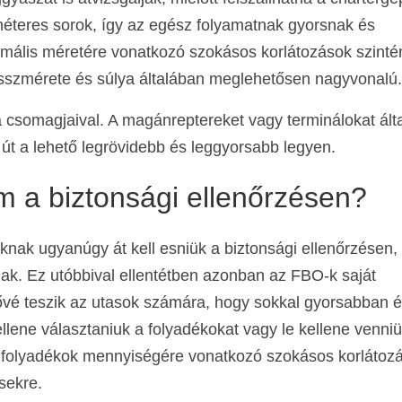
éteres sorok, így az egész folyamatnak gyorsnak és
imális méretére vonatkozó szokásos korlátozások szint
sszmérete és súlya általában meglehetősen nagyvonalú.
a csomagjaival. A magánreptereket vagy terminálokat ált
út a lehető legrövidebb és leggyorsabb legyen.
em a biztonsági ellenőrzésen?
knak ugyanúgy át kell esniük a biztonsági ellenőrzésen,
ak. Ez utóbbival ellentétben azonban az FBO-k saját
ővé teszik az utasok számára, hogy sokkal gyorsabban 
kellene választaniuk a folyadékokat vagy le kellene venni
ető folyadékok mennyiségére vonatkozó szokásos korlátoz
sekre.