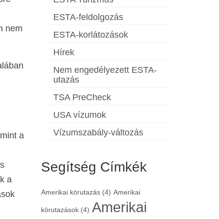
ESTA-feldolgozás
én nem
ESTA-korlátozások
Hírek
alában
Nem engedélyezett ESTA-
utazás
TSA PreCheck
USA vízumok
Vízumszabály-változás
 mint a
Segítség Címkék
és
ük a
Amerikai körutazás
(4)
Amerikai
ások
Amerikai
körutazások
(4)