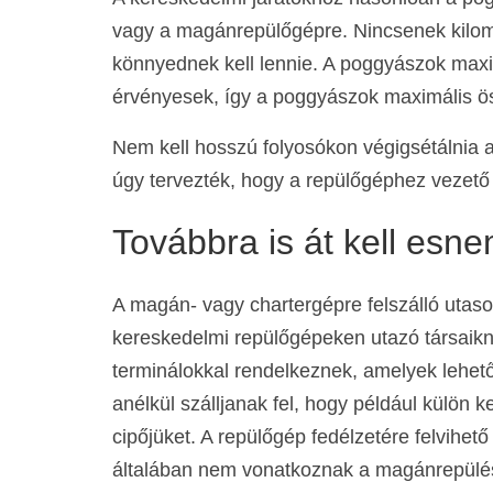
vagy a magánrepülőgépre. Nincsenek kilom
könnyednek kell lennie. A poggyászok max
érvényesek, így a poggyászok maximális ö
Nem kell hosszú folyosókon végigsétálnia 
úgy tervezték, hogy a repülőgéphez vezető 
Továbbra is át kell esn
A magán- vagy chartergépre felszálló utaso
kereskedelmi repülőgépeken utazó társaikn
terminálokkal rendelkeznek, amelyek lehet
anélkül szálljanak fel, hogy például külön 
cipőjüket. A repülőgép fedélzetére felvih
általában nem vonatkoznak a magánrepülé