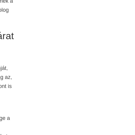
enek a
olog
árat
ját,
g az,
nt is
ége a