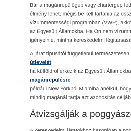
Bár a magánrepülőgép vagy chartergép fedé
élmény lehet, mégis be kell tartania az ös
vízummentességi programban (VWP), akkor
az Egyesült Államokba. Ha Ön nem vízumme
igényelnie, mintha kereskedelmi légitársas
A járat típusától függetlenül természetesen
útlevelét
ha külföldről érkezik az Egyesült Államokba.
magánrepülésre
például New Yorkból Miamiba anélkül, hogy m
mindig magánál tartja azt azonosítás céljáb
Átvizsgálják a poggyász
A kereskedelmi járatokhoz hasonlóan a poggy