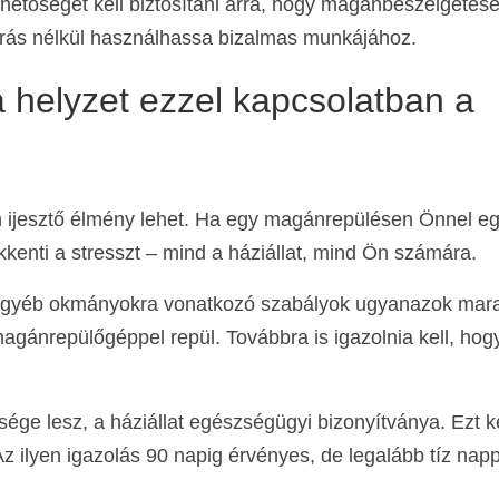
ehetőséget kell biztosítani arra, hogy magánbeszélgetés
varás nélkül használhassa bizalmas munkájához.
a helyzet ezzel kapcsolatban a
 ijesztő élmény lehet. Ha egy magánrepülésen Önnel eg
enti a stresszt – mind a háziállat, mind Ön számára.
 és egyéb okmányokra vonatkozó szabályok ugyanazok mar
magánrepülőgéppel repül. Továbbra is igazolnia kell, hog
ge lesz, a háziállat egészségügyi bizonyítványa. Ezt k
. Az ilyen igazolás 90 napig érvényes, de legalább tíz nap