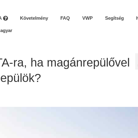
A
Követelmény
FAQ
VWP
Segítség
agyar
-ra, ha magánrepülővel
repülök?