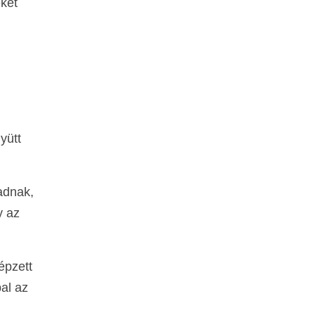
eket
yütt
adnak,
y az
épzett
pal az