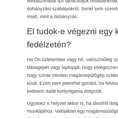
Mindazonáltal azt tanácsoljuk olvasóinknak
dohányzási szabályokról. Senki sem szeret
miatt, mint a dohányzás.
El tudok-e végezni egy 
fedélzetén?
Ha Ön üzletember vagy nő, valószínűleg szer
táblagépét vagy laptopját, hogy elvégezze
hogy szinte minden magánrepülőgép szilárd
kínál. Ezért nem jelenthet gondot, ha felvis
kedvenc italát kortyolgatva dolgozik.
Ugyanez a helyzet akkor is, ha távolról dol
munkájához. Valójában egy magánrepülőgé