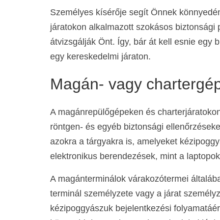
Személyes kísérője segít Önnek könnyedén á
járatokon alkalmazott szokásos biztonsági pr
átvizsgálják Önt. Így, bár át kell esnie eg
egy kereskedelmi járaton.
Magán- vagy chartergép
A magánrepülőgépeken és charterjáratokon s
röntgen- és egyéb biztonsági ellenőrzéseke
azokra a tárgyakra is, amelyeket kézipoggy
elektronikus berendezések, mint a laptopok
A magánterminálok várakozótermei általába
terminál személyzete vagy a járat személyz
kézipoggyászuk bejelentkezési folyamatáért