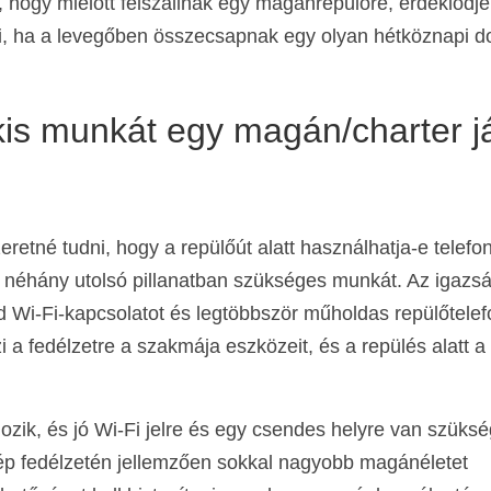
, hogy mielőtt felszállnak egy magánrepülőre, érdeklődj
i, ha a levegőben összecsapnak egy olyan hétköznapi d
kis munkát egy magán/charter j
etné tudni, hogy a repülőút alatt használhatja-e telefon
n néhány utolsó pillanatban szükséges munkát. Az igazsá
 Wi-Fi-kapcsolatot és legtöbbször műholdas repülőtelefo
zi a fedélzetre a szakmája eszközeit, és a repülés alatt a
gozik, és jó Wi-Fi jelre és egy csendes helyre van szüks
p fedélzetén jellemzően sokkal nagyobb magánéletet