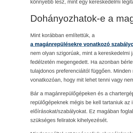
könnyebb lesz, mint egy kereskedelmi légit
Dohányozhatok-e a magá
Mint korábban említettük, a
a magánrepülésekre vonatkozó szabály
nem olyan szigorúak, mint a kereskedelmi j
fedélzetén megengedett. Ha azonban bérlet
tulajdonos preferenciáitól függően. Minde
vonatkozóan, hogy mit lehet tenni vagy nem 
Bár a magánrepülőgépeken és a chartergé
repülőgépeknek mégis be kell tartaniuk az 
előírásokat/szabályokat. Ez magában foglal
szükséges feliratok kihelyezését.