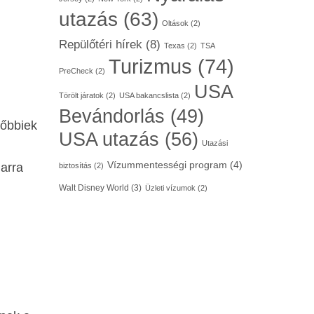
utazás
(63)
Oltások
(2)
Repülőtéri hírek
(8)
Texas
(2)
TSA
Turizmus
(74)
PreCheck
(2)
USA
Törölt járatok
(2)
USA bakancslista
(2)
Bevándorlás
(49)
lőbbiek
USA utazás
(56)
Utazási
Vízummentességi program
(4)
arra
biztosítás
(2)
Walt Disney World
(3)
Üzleti vízumok
(2)