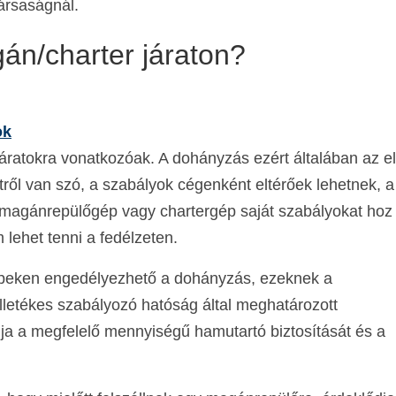
ársaságnál.
n/charter járaton?
ok
áratokra vonatkozóak. A dohányzás ezért általában az e
ről van szó, a szabályok cégenként eltérőek lehetnek, a
n magánrepülőgép vagy chartergép saját szabályokat hoz 
lehet tenni a fedélzeten.
peken engedélyezhető a dohányzás, ezeknek a
illetékes szabályozó hatóság által meghatározott
ja a megfelelő mennyiségű hamutartó biztosítását és a