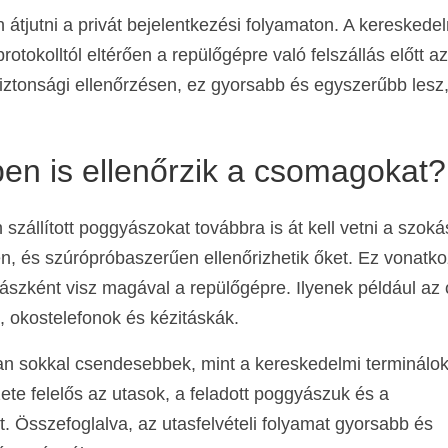
tjutni a privát bejelentkezési folyamaton. A kereskede
otokolltól eltérően a repülőgépre való felszállás előtt a
y biztonsági ellenőrzésen, ez gyorsabb és egyszerűbb lesz
en is ellenőrzik a csomagokat?
zállított poggyászokat továbbra is át kell vetni a szok
n, és szúrópróbaszerűen ellenőrizhetik őket. Ez vonatko
ászként visz magával a repülőgépre. Ilyenek például az 
, okostelefonok és kézitáskák.
n sokkal csendesebbek, mint a kereskedelmi terminálok
ete felelős az utasok, a feladott poggyászuk és a
. Összefoglalva, az utasfelvételi folyamat gyorsabb és