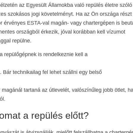
lzetén az Egyesült Államokba való repülés életre szóló
szes szokásos jogi követelményt. Ha az Ön országa részt
 érvényes ESTA-val magán- vagy chartergépen is beut
ntes országból érkezik, jóval korábban kell vízumot
ággal repülne.
 a repülőgépnek is rendelkeznie kell a
 Bár technikailag fel lehet szállni egy belső
agánál tartaná az útlevelét, valószínűleg jobb ötlet, h
ól.
omat a repülés előtt?
ászát is átvizsgálják, mielőtt felszállhatna a chartergé