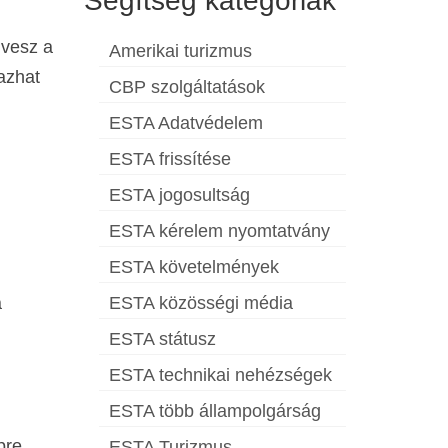
Segítség kategóriák
 vesz a
Amerikai turizmus
azhat
CBP szolgáltatások
ESTA Adatvédelem
ESTA frissítése
ESTA jogosultság
ESTA kérelem nyomtatvány
ESTA követelmények
a
ESTA közösségi média
ESTA státusz
ESTA technikai nehézségek
ESTA több állampolgárság
pre
ESTA Turizmus