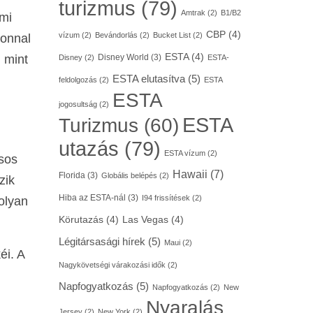
turizmus
(79)
Amtrak
(2)
B1/B2
lmi
CBP
(4)
vízum
(2)
Bevándorlás
(2)
Bucket List
(2)
zonnal
ESTA
(4)
, mint
Disney World
(3)
Disney
(2)
ESTA-
ESTA elutasítva
(5)
feldolgozás
(2)
ESTA
ESTA
jogosultság
(2)
ESTA
Turizmus
(60)
utazás
(79)
ESTA vízum
(2)
ásos
Hawaii
(7)
Florida
(3)
Globális belépés
(2)
zik
Hiba az ESTA-nál
(3)
I94 frissítések
(2)
olyan
Körutazás
(4)
Las Vegas
(4)
Légitársasági hírek
(5)
Maui
(2)
éi. A
Nagykövetségi várakozási idők
(2)
Napfogyatkozás
(5)
Napfogyatkozás
(2)
New
Nyaralás
Jersey
(2)
New York
(2)