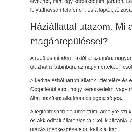
élvezhet, mint egy kereskedelmi járaton. L
folytathasson telefonon, és a laptopját za
Háziállattal utazom. Mi 
magánrepüléssel?
A repülés minden háziállat számára nagyon
utazhat a kabinban, az nagymértékben csökk
A kedvtelésből tartott állatok útlevelére
függetlenül attól, hogy kereskedelmi vagy 
állat utazásra alkalmas és egészséges.
A legfontosabb dokumentum, amelyre szüksé
és akkreditált állatorvosnak kell kiállítania
utazás megkezdése előtt kell kiállítani.