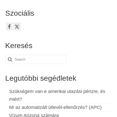
Español
(
Spanyol
)
Szociális
Svenska
(
Svéd
)
Keresés
Search
for:
Legutóbbi segédletek
Szükségem van-e amerikai utazási pénzre, és
miért?
Mi az automatizált útlevél-ellenőrzés? (APC)
Vízum Arizona számára