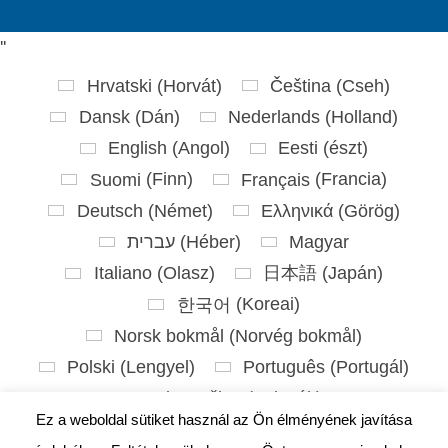
'
'
Hrvatski
(
Horvát
)
Čeština
(
Cseh
)
Dansk
(
Dán
)
Nederlands
(
Holland
)
English
(
Angol
)
Eesti
(
észt
)
Suomi
(
Finn
)
Français
(
Francia
)
Deutsch
(
Német
)
Ελληνικά
(
Görög
)
עברית
(
Héber
)
Magyar
Italiano
(
Olasz
)
日本語
(
Japán
)
한국어
(
Koreai
)
Norsk bokmål
(
Norvég bokmål
)
Polski
(
Lengyel
)
Português
(
Portugál
)
Slovenčina
(
Szlovák
)
Ez a weboldal sütiket használ az Ön élményének javítása
Slovenščina
(
Szlovén
)
Español
(
Spanyol
)