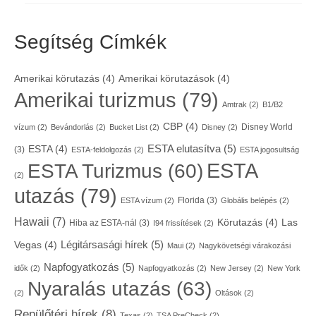
Segítség Címkék
Amerikai körutazás
(4)
Amerikai körutazások
(4)
Amerikai turizmus
(79)
Amtrak
(2)
B1/B2
CBP
(4)
Disney World
vízum
(2)
Bevándorlás
(2)
Bucket List
(2)
Disney
(2)
ESTA elutasítva
(5)
ESTA
(4)
(3)
ESTA-feldolgozás
(2)
ESTA jogosultság
ESTA
ESTA Turizmus
(60)
(2)
utazás
(79)
Florida
(3)
ESTA vízum
(2)
Globális belépés
(2)
Hawaii
(7)
Körutazás
(4)
Las
Hiba az ESTA-nál
(3)
I94 frissítések
(2)
Légitársasági hírek
(5)
Vegas
(4)
Maui
(2)
Nagykövetségi várakozási
Napfogyatkozás
(5)
idők
(2)
Napfogyatkozás
(2)
New Jersey
(2)
New York
Nyaralás utazás
(63)
(2)
Oltások
(2)
Repülőtéri hírek
(8)
Texas
(2)
TSA PreCheck
(2)