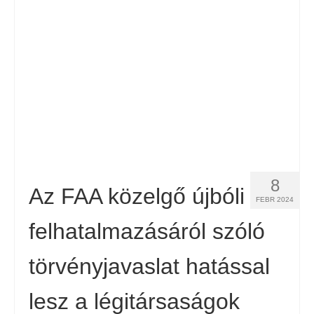
Kapcsolat
Forma
Magyar
Hrvatski
(
Horvát
)
Čeština
(
Cseh
)
Dansk
(
Dán
)
8
Nederlands
(
Holland
)
Az FAA közelgő újbóli
FEBR 2024
English
(
Angol
)
felhatalmazásáról szóló
Eesti
(
észt
)
törvényjavaslat hatással
Suomi
(
Finn
)
lesz a légitársaságok
Français
(
Francia
)