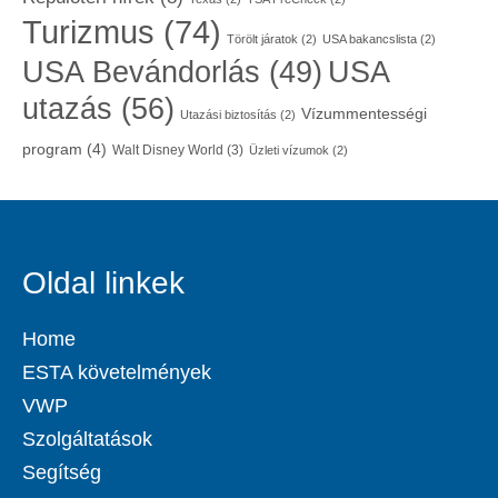
Turizmus
(74)
Törölt járatok
(2)
USA bakancslista
(2)
USA
USA Bevándorlás
(49)
utazás
(56)
Vízummentességi
Utazási biztosítás
(2)
program
(4)
Walt Disney World
(3)
Üzleti vízumok
(2)
Oldal linkek
Home
ESTA követelmények
VWP
Szolgáltatások
Segítség