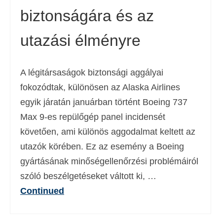
biztonságára és az
Deutsch
(
Német
)
Ελληνικά
(
Görög
)
utazási élményre
עברית
(
Héber
)
A légitársaságok biztonsági aggályai
Italiano
(
Olasz
)
fokozódtak, különösen az Alaska Airlines
日本語
(
Japán
)
egyik járatán januárban történt Boeing 737
한국어
(
Koreai
)
Max 9-es repülőgép panel incidensét
követően, ami különös aggodalmat keltett az
Norsk bokmål
(
Norvég bokmål
)
utazók körében. Ez az esemény a Boeing
Polski
(
Lengyel
)
gyártásának minőségellenőrzési problémáiról
Português
(
Portugál
)
szóló beszélgetéseket váltott ki, …
Continued
Slovenčina
(
Szlovák
)
Slovenščina
(
Szlovén
)