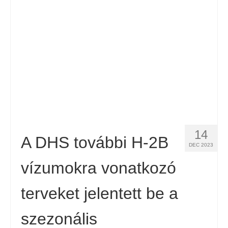
Kapcsolat
Forma
Magyar
Hrvatski
(
Horvát
)
Čeština
(
Cseh
)
Dansk
(
Dán
)
14
Nederlands
(
Holland
)
A DHS további H-2B
DEC 2023
English
(
Angol
)
vízumokra vonatkozó
Eesti
(
észt
)
terveket jelentett be a
Suomi
(
Finn
)
szezonális
Français
(
Francia
)