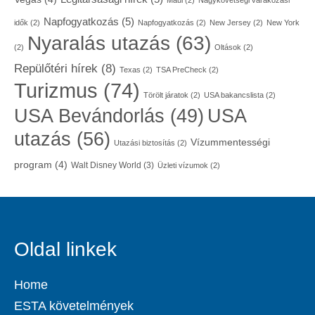
Maui
(2)
Nagykövetségi várakozási
Napfogyatkozás
(5)
idők
(2)
Napfogyatkozás
(2)
New Jersey
(2)
New York
Nyaralás utazás
(63)
(2)
Oltások
(2)
Repülőtéri hírek
(8)
Texas
(2)
TSA PreCheck
(2)
Turizmus
(74)
Törölt járatok
(2)
USA bakancslista
(2)
USA
USA Bevándorlás
(49)
utazás
(56)
Vízummentességi
Utazási biztosítás
(2)
program
(4)
Walt Disney World
(3)
Üzleti vízumok
(2)
Oldal linkek
Home
ESTA követelmények