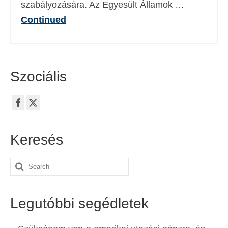
szabályozására. Az Egyesült Államok …
Español
(
Spanyol
)
Continued
Svenska
(
Svéd
)
Szociális
Keresés
Search
for:
Legutóbbi segédletek