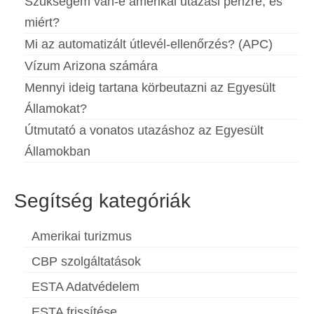
Szükségem van-e amerikai utazási pénzre, és
miért?
Mi az automatizált útlevél-ellenőrzés? (APC)
Vízum Arizona számára
Mennyi ideig tartana körbeutazni az Egyesült
Államokat?
Útmutató a vonatos utazáshoz az Egyesült
Államokban
Segítség kategóriák
Amerikai turizmus
CBP szolgáltatások
ESTA Adatvédelem
ESTA frissítése