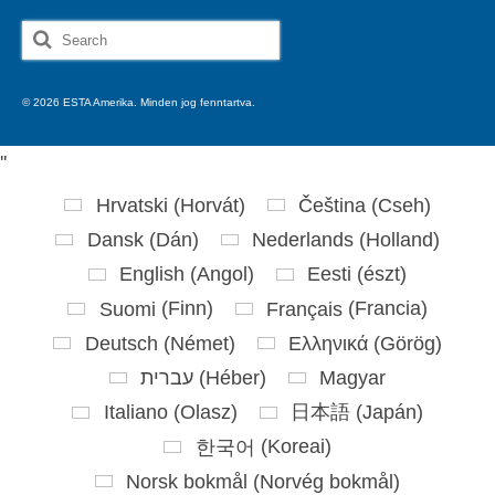
Search
for:
© 2026 ESTA Amerika. Minden jog fenntartva.
'
'
Hrvatski
(
Horvát
)
Čeština
(
Cseh
)
Dansk
(
Dán
)
Nederlands
(
Holland
)
English
(
Angol
)
Eesti
(
észt
)
Suomi
(
Finn
)
Français
(
Francia
)
Deutsch
(
Német
)
Ελληνικά
(
Görög
)
עברית
(
Héber
)
Magyar
Italiano
(
Olasz
)
日本語
(
Japán
)
한국어
(
Koreai
)
Norsk bokmål
(
Norvég bokmål
)