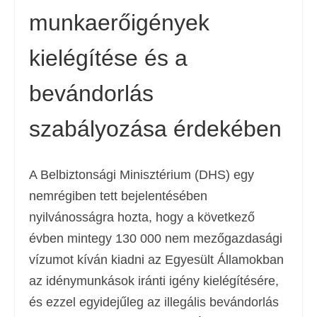
munkaerőigények
Deutsch
(
Német
)
Ελληνικά
(
Görög
)
kielégítése és a
עברית
(
Héber
)
bevándorlás
Italiano
(
Olasz
)
szabályozása érdekében
日本語
(
Japán
)
한국어
(
Koreai
)
A Belbiztonsági Minisztérium (DHS) egy
Norsk bokmål
(
Norvég bokmål
)
nemrégiben tett bejelentésében
nyilvánosságra hozta, hogy a következő
Polski
(
Lengyel
)
évben mintegy 130 000 nem mezőgazdasági
Português
(
Portugál
)
vízumot kíván kiadni az Egyesült Államokban
Slovenčina
(
Szlovák
)
az idénymunkások iránti igény kielégítésére,
és ezzel egyidejűleg az illegális bevándorlás
Slovenščina
(
Szlovén
)