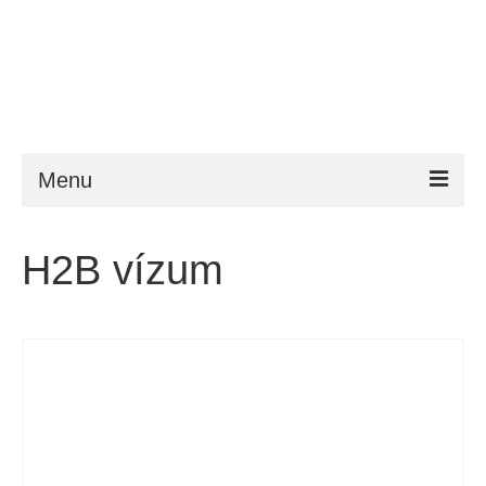
Menu
ESTA
H2B vízum
Követelmény
FAQ
VWP
Segítség
Hírek