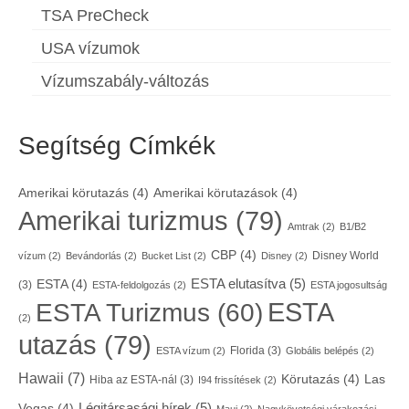
TSA PreCheck
USA vízumok
Vízumszabály-változás
Segítség Címkék
Amerikai körutazás
(4)
Amerikai körutazások
(4)
Amerikai turizmus
(79)
Amtrak
(2)
B1/B2
CBP
(4)
Disney World
vízum
(2)
Bevándorlás
(2)
Bucket List
(2)
Disney
(2)
ESTA elutasítva
(5)
ESTA
(4)
(3)
ESTA-feldolgozás
(2)
ESTA jogosultság
ESTA
ESTA Turizmus
(60)
(2)
utazás
(79)
Florida
(3)
ESTA vízum
(2)
Globális belépés
(2)
Hawaii
(7)
Körutazás
(4)
Las
Hiba az ESTA-nál
(3)
I94 frissítések
(2)
Légitársasági hírek
(5)
Vegas
(4)