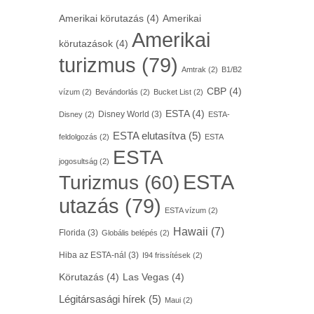
Amerikai körutazás
(4)
Amerikai
Amerikai
körutazások
(4)
turizmus
(79)
Amtrak
(2)
B1/B2
CBP
(4)
vízum
(2)
Bevándorlás
(2)
Bucket List
(2)
ESTA
(4)
Disney World
(3)
Disney
(2)
ESTA-
ESTA elutasítva
(5)
feldolgozás
(2)
ESTA
ESTA
jogosultság
(2)
ESTA
Turizmus
(60)
utazás
(79)
ESTA vízum
(2)
Hawaii
(7)
Florida
(3)
Globális belépés
(2)
Hiba az ESTA-nál
(3)
I94 frissítések
(2)
Körutazás
(4)
Las Vegas
(4)
Légitársasági hírek
(5)
Maui
(2)