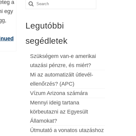
eteg a
Search
ni egy
for:
gg,
Legutóbbi
inued
segédletek
Szükségem van-e amerikai
utazási pénzre, és miért?
Mi az automatizált útlevél-
ellenőrzés? (APC)
Vízum Arizona számára
Mennyi ideig tartana
körbeutazni az Egyesült
Államokat?
Útmutató a vonatos utazáshoz