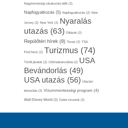
Nagykövetségi várakozási idők
(2)
Napfogyatkozás
(5)
Napfogyatkozás
(2)
New
Nyaralás
Jersey
(2)
New York
(2)
utazás
(63)
Oltások
(2)
Repülőtéri hírek
(8)
Texas
(2)
TSA
Turizmus
(74)
PreCheck
(2)
USA
Törölt járatok
(2)
USA bakancslista
(2)
Bevándorlás
(49)
USA utazás
(56)
Utazási
Vízummentességi program
(4)
biztosítás
(2)
Walt Disney World
(3)
Üzleti vízumok
(2)