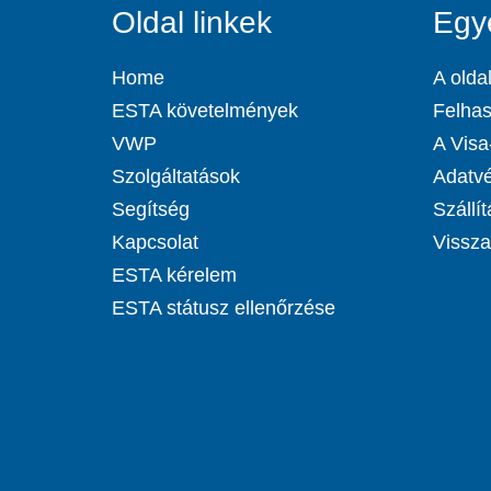
Oldal linkek
Egy
Home
A oldal
ESTA követelmények
Felhas
VWP
A Visa-
Szolgáltatások
Adatvé
Segítség
Szállít
Kapcsolat
Visszat
ESTA kérelem
ESTA státusz ellenőrzése