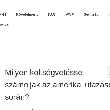
A
Követelmény
FAQ
VWP
Segítség
agyar
Milyen költségvetéssel
számoljak az amerikai utazá
során?