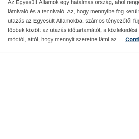
Az Egyesült Államok egy hatalmas ország, ahol reng
látnivaló és a tennivaló. Az, hogy mennyibe fog kerül
utazás az Egyesült Államokba, számos tényezőtől fü
többek között az utazás időtartamától, a közlekedési
módtól, attól, hogy mennyit szeretne látni az …
Cont