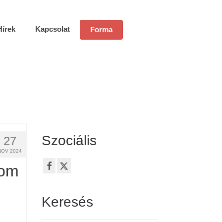
Hírek
Kapcsolat
Forma
Szociális
27
NOV 2024
som
Keresés