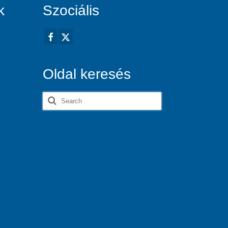
k
Szociális
Oldal keresés
Search
for: