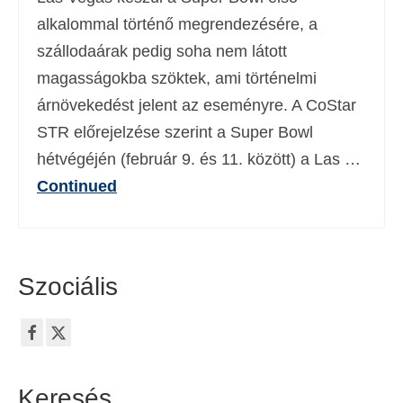
Deutsch
(
Német
)
alkalommal történő megrendezésére, a
szállodaárak pedig soha nem látott
Ελληνικά
(
Görög
)
magasságokba szöktek, ami történelmi
עברית
(
Héber
)
árnövekedést jelent az eseményre. A CoStar
STR előrejelzése szerint a Super Bowl
Italiano
(
Olasz
)
hétvégéjén (február 9. és 11. között) a Las …
日本語
(
Japán
)
Continued
한국어
(
Koreai
)
Norsk bokmål
(
Norvég bokmål
)
Polski
(
Lengyel
)
Szociális
Português
(
Portugál
)
Slovenčina
(
Szlovák
)
Slovenščina
(
Szlovén
)
Keresés