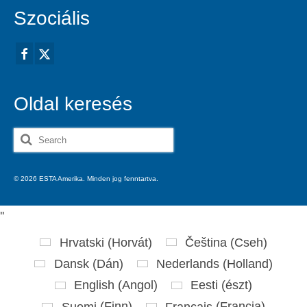
Szociális
Oldal keresés
Search
for:
© 2026 ESTA Amerika. Minden jog fenntartva.
'
'
Hrvatski
(
Horvát
)
Čeština
(
Cseh
)
Dansk
(
Dán
)
Nederlands
(
Holland
)
English
(
Angol
)
Eesti
(
észt
)
Suomi
(
Finn
)
Français
(
Francia
)