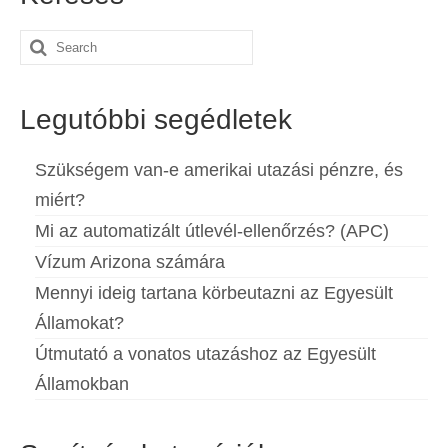
Español
(
Spanyol
)
Search
Svenska
(
Svéd
)
for:
Legutóbbi segédletek
Szükségem van-e amerikai utazási pénzre, és
miért?
Mi az automatizált útlevél-ellenőrzés? (APC)
Vízum Arizona számára
Mennyi ideig tartana körbeutazni az Egyesült
Államokat?
Útmutató a vonatos utazáshoz az Egyesült
Államokban