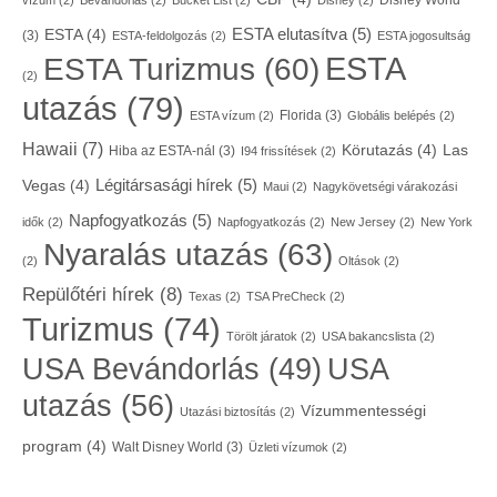
Disney World
vízum
(2)
Bevándorlás
(2)
Bucket List
(2)
Disney
(2)
ESTA elutasítva
(5)
ESTA
(4)
(3)
ESTA-feldolgozás
(2)
ESTA jogosultság
ESTA
ESTA Turizmus
(60)
(2)
utazás
(79)
Florida
(3)
ESTA vízum
(2)
Globális belépés
(2)
Hawaii
(7)
Körutazás
(4)
Las
Hiba az ESTA-nál
(3)
I94 frissítések
(2)
Légitársasági hírek
(5)
Vegas
(4)
Maui
(2)
Nagykövetségi várakozási
Napfogyatkozás
(5)
idők
(2)
Napfogyatkozás
(2)
New Jersey
(2)
New York
Nyaralás utazás
(63)
(2)
Oltások
(2)
Repülőtéri hírek
(8)
Texas
(2)
TSA PreCheck
(2)
Turizmus
(74)
Törölt járatok
(2)
USA bakancslista
(2)
USA
USA Bevándorlás
(49)
utazás
(56)
Vízummentességi
Utazási biztosítás
(2)
program
(4)
Walt Disney World
(3)
Üzleti vízumok
(2)