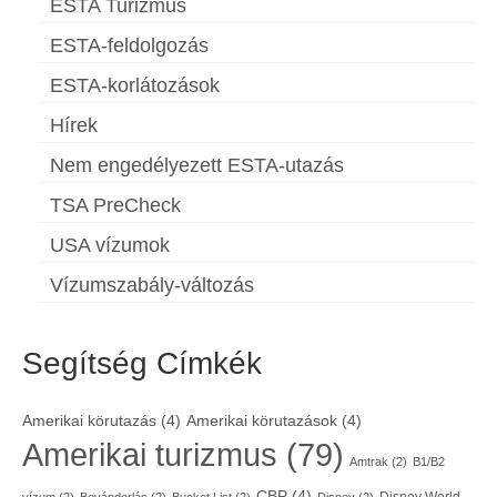
ESTA Turizmus
ESTA-feldolgozás
ESTA-korlátozások
Hírek
Nem engedélyezett ESTA-utazás
TSA PreCheck
USA vízumok
Vízumszabály-változás
Segítség Címkék
Amerikai körutazás
(4)
Amerikai körutazások
(4)
Amerikai turizmus
(79)
Amtrak
(2)
B1/B2
CBP
(4)