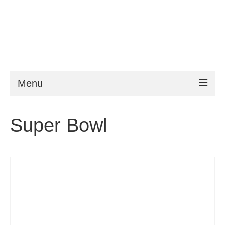
Menu
ESTA
Super Bowl
Követelmény
FAQ
VWP
Segítség
Hírek