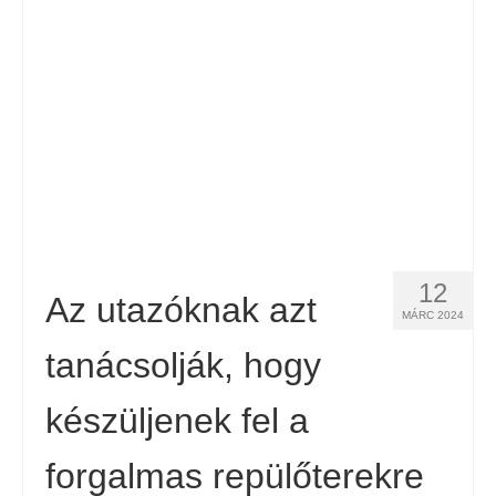
Kapcsolat
Forma
Magyar
Hrvatski
(
Horvát
)
Čeština
(
Cseh
)
Dansk
(
Dán
)
12
Nederlands
(
Holland
)
Az utazóknak azt
MÁRC 2024
English
(
Angol
)
tanácsolják, hogy
Eesti
(
észt
)
készüljenek fel a
Suomi
(
Finn
)
forgalmas repülőterekre
Français
(
Francia
)