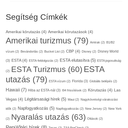
Segítség Címkék
Amerikai körutazás
(4)
Amerikai körutazások
(4)
Amerikai turizmus
(79)
Amtrak
(2)
B1/B2
CBP
(4)
Disney World
vízum
(2)
Bevándorlás
(2)
Bucket List
(2)
Disney
(2)
ESTA elutasítva
(5)
ESTA
(4)
(3)
ESTA-feldolgozás
(2)
ESTA jogosultság
ESTA
ESTA Turizmus
(60)
(2)
utazás
(79)
Florida
(3)
ESTA vízum
(2)
Globális belépés
(2)
Hawaii
(7)
Körutazás
(4)
Las
Hiba az ESTA-nál
(3)
I94 frissítések
(2)
Légitársasági hírek
(5)
Vegas
(4)
Maui
(2)
Nagykövetségi várakozási
Napfogyatkozás
(5)
idők
(2)
Napfogyatkozás
(2)
New Jersey
(2)
New York
Nyaralás utazás
(63)
(2)
Oltások
(2)
Repülőtéri hírek
(8)
Texas
(2)
TSA PreCheck
(2)