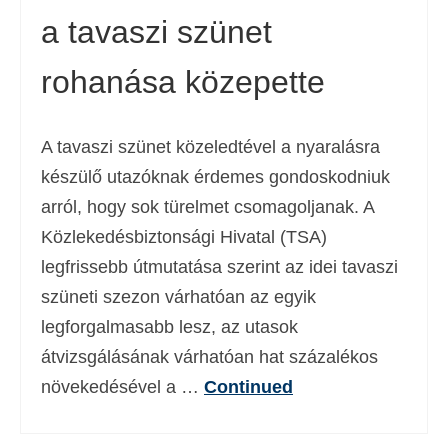
a tavaszi szünet
Deutsch
(
Német
)
Ελληνικά
(
Görög
)
rohanása közepette
עברית
(
Héber
)
A tavaszi szünet közeledtével a nyaralásra
Italiano
(
Olasz
)
készülő utazóknak érdemes gondoskodniuk
日本語
(
Japán
)
arról, hogy sok türelmet csomagoljanak. A
한국어
(
Koreai
)
Közlekedésbiztonsági Hivatal (TSA)
legfrissebb útmutatása szerint az idei tavaszi
Norsk bokmål
(
Norvég bokmål
)
szüneti szezon várhatóan az egyik
Polski
(
Lengyel
)
legforgalmasabb lesz, az utasok
Português
(
Portugál
)
átvizsgálásának várhatóan hat százalékos
növekedésével a …
Continued
Slovenčina
(
Szlovák
)
Slovenščina
(
Szlovén
)