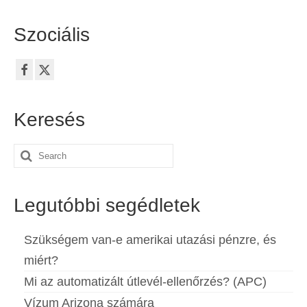
Español
(
Spanyol
)
Szociális
Svenska
(
Svéd
)
Keresés
Search
for:
Legutóbbi segédletek
Szükségem van-e amerikai utazási pénzre, és
miért?
Mi az automatizált útlevél-ellenőrzés? (APC)
Vízum Arizona számára