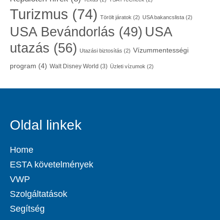
Turizmus
(74)
Törölt járatok
(2)
USA bakancslista
(2)
USA
USA Bevándorlás
(49)
utazás
(56)
Vízummentességi
Utazási biztosítás
(2)
program
(4)
Walt Disney World
(3)
Üzleti vízumok
(2)
Oldal linkek
Home
ESTA követelmények
VWP
Szolgáltatások
Segítség