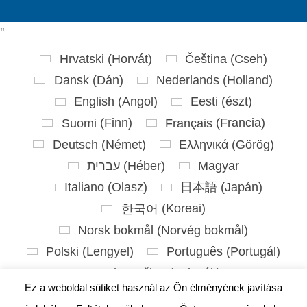
'
'
Hrvatski
(
Horvát
)
Čeština
(
Cseh
)
Dansk
(
Dán
)
Nederlands
(
Holland
)
English
(
Angol
)
Eesti
(
észt
)
Suomi
(
Finn
)
Français
(
Francia
)
Deutsch
(
Német
)
Ελληνικά
(
Görög
)
עברית
(
Héber
)
Magyar
Italiano
(
Olasz
)
日本語
(
Japán
)
한국어
(
Koreai
)
Norsk bokmål
(
Norvég bokmål
)
Polski
(
Lengyel
)
Português
(
Portugál
)
Slovenčina
(
Szlovák
)
Ez a weboldal sütiket használ az Ön élményének javítása
Slovenščina
(
Szlovén
)
Español
(
Spanyol
)