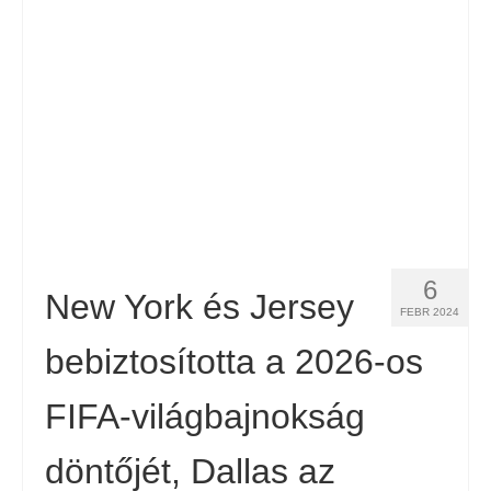
Kapcsolat
Forma
Magyar
Hrvatski
(
Horvát
)
Čeština
(
Cseh
)
Dansk
(
Dán
)
6
Nederlands
(
Holland
)
New York és Jersey
FEBR 2024
English
(
Angol
)
bebiztosította a 2026-os
Eesti
(
észt
)
FIFA-világbajnokság
Suomi
(
Finn
)
döntőjét, Dallas az
Français
(
Francia
)