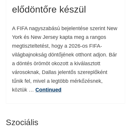
elődöntőre készül
Deutsch
(
Német
)
Ελληνικά
(
Görög
)
A FIFA nagyszabású bejelentése szerint New
עברית
(
Héber
)
York és New Jersey kapta meg a rangos
Italiano
(
Olasz
)
megtiszteltetést, hogy a 2026-os FIFA-
világbajnokság döntőjének otthont adjon. Bár
日本語
(
Japán
)
a döntés örömöt okozott a kiválasztott
한국어
(
Koreai
)
városoknak, Dallas jelentős szereplőként
Norsk bokmål
(
Norvég bokmål
)
tűnik fel, mivel a legtöbb mérkőzésnek,
köztük …
Continued
Polski
(
Lengyel
)
Português
(
Portugál
)
Slovenčina
(
Szlovák
)
Szociális
Slovenščina
(
Szlovén
)