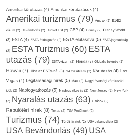
Amerikai körutazás
(4)
Amerikai körutazások
(4)
Amerikai turizmus
(79)
Amtrak
(2)
B1/B2
CBP
(4)
Disney World
vízum
(2)
Bevándorlás
(2)
Bucket List
(2)
Disney
(2)
ESTA elutasítva
(5)
ESTA
(4)
(3)
ESTA-feldolgozás
(2)
ESTA jogosultság
ESTA
ESTA Turizmus
(60)
(2)
utazás
(79)
Florida
(3)
ESTA vízum
(2)
Globális belépés
(2)
Hawaii
(7)
Körutazás
(4)
Las
Hiba az ESTA-nál
(3)
I94 frissítések
(2)
Légitársasági hírek
(5)
Vegas
(4)
Maui
(2)
Nagykövetségi várakozási
Napfogyatkozás
(5)
idők
(2)
Napfogyatkozás
(2)
New Jersey
(2)
New York
Nyaralás utazás
(63)
(2)
Oltások
(2)
Repülőtéri hírek
(8)
Texas
(2)
TSA PreCheck
(2)
Turizmus
(74)
Törölt járatok
(2)
USA bakancslista
(2)
USA
USA Bevándorlás
(49)