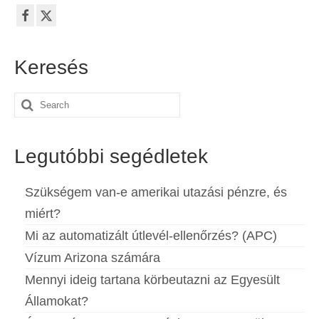
Español
(
Spanyol
)
Svenska
(
Svéd
)
Keresés
Search
for:
Legutóbbi segédletek
Szükségem van-e amerikai utazási pénzre, és
miért?
Mi az automatizált útlevél-ellenőrzés? (APC)
Vízum Arizona számára
Mennyi ideig tartana körbeutazni az Egyesült
Államokat?