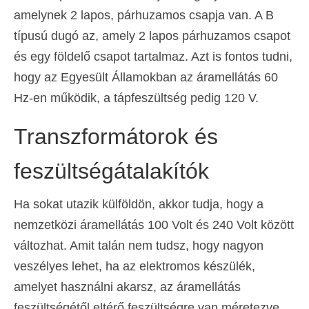
amelynek 2 lapos, párhuzamos csapja van. A B
Español
(
Spanyol
)
típusú dugó az, amely 2 lapos párhuzamos csapot
Svenska
(
Svéd
)
és egy földelő csapot tartalmaz. Azt is fontos tudni,
hogy az Egyesült Államokban az áramellátás 60
Hz-en működik, a tápfeszültség pedig 120 V.
Transzformátorok és
feszültségátalakítók
Ha sokat utazik külföldön, akkor tudja, hogy a
nemzetközi áramellátás 100 Volt és 240 Volt között
változhat. Amit talán nem tudsz, hogy nagyon
veszélyes lehet, ha az elektromos készülék,
amelyet használni akarsz, az áramellátás
feszültségétől eltérő feszültségre van méretezve.