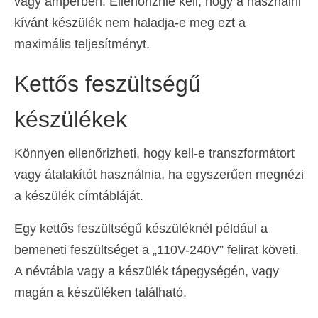
vagy amperben. Ellenőriznie kell, hogy a használni
kívánt készülék nem haladja-e meg ezt a
maximális teljesítményt.
Kettős feszültségű
készülékek
Könnyen ellenőrizheti, hogy kell-e transzformátort
vagy átalakítót használnia, ha egyszerűen megnézi
a készülék címtábláját.
Egy kettős feszültségű készüléknél például a
bemeneti feszültséget a „110V-240V” felirat követi.
A névtábla vagy a készülék tápegységén, vagy
magán a készüléken található.