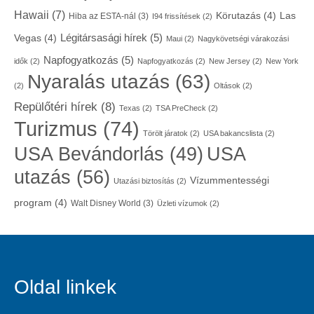
Hawaii
(7)
Körutazás
(4)
Las
Hiba az ESTA-nál
(3)
I94 frissítések
(2)
Légitársasági hírek
(5)
Vegas
(4)
Maui
(2)
Nagykövetségi várakozási
Napfogyatkozás
(5)
idők
(2)
Napfogyatkozás
(2)
New Jersey
(2)
New York
Nyaralás utazás
(63)
(2)
Oltások
(2)
Repülőtéri hírek
(8)
Texas
(2)
TSA PreCheck
(2)
Turizmus
(74)
Törölt járatok
(2)
USA bakancslista
(2)
USA
USA Bevándorlás
(49)
utazás
(56)
Vízummentességi
Utazási biztosítás
(2)
program
(4)
Walt Disney World
(3)
Üzleti vízumok
(2)
Oldal linkek