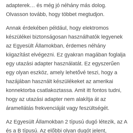
adapterek… és még jó néhány más dolog.
Deutsch
(
Német
)
Olvasson tovább, hogy többet megtudjon.
Ελληνικά
(
Görög
)
Annak érdekében például, hogy elektromos
עברית
(
Héber
)
készülékei biztonságosan használhatók legyenek
Italiano
(
Olasz
)
az Egyesült Államokban, érdemes néhány
kiigazítást elvégezni. Ez gyakran magában foglalja
日本語
(
Japán
)
egy utazási adapter használatát. Ez egyszerűen
한국어
(
Koreai
)
egy olyan eszköz, amely lehetővé teszi, hogy a
Norsk bokmål
(
Norvég bokmål
)
hazájában használt készülékeket az amerikai
konnektorba csatlakoztassa. Amit itt fontos tudni,
Polski
(
Lengyel
)
hogy az utazási adapter nem alakítja át az
Português
(
Portugál
)
áramellátás frekvenciáját vagy feszültségét.
Slovenčina
(
Szlovák
)
Az Egyesült Államokban 2 típusú dugó létezik, az A
Slovenščina
(
Szlovén
)
és a B típusú. Az előbbi olyan dugót jelent,