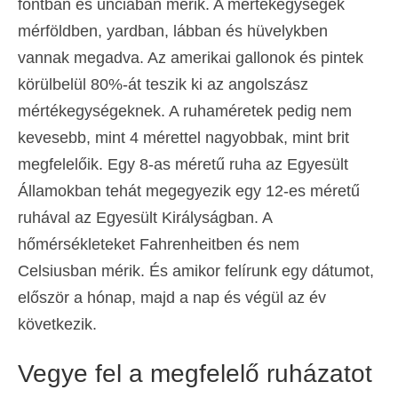
fontban és unciában mérik. A mértékegységek
mérföldben, yardban, lábban és hüvelykben
vannak megadva. Az amerikai gallonok és pintek
körülbelül 80%-át teszik ki az angolszász
mértékegységeknek. A ruhaméretek pedig nem
kevesebb, mint 4 mérettel nagyobbak, mint brit
megfelelőik. Egy 8-as méretű ruha az Egyesült
Államokban tehát megegyezik egy 12-es méretű
ruhával az Egyesült Királyságban. A
hőmérsékleteket Fahrenheitben és nem
Celsiusban mérik. És amikor felírunk egy dátumot,
először a hónap, majd a nap és végül az év
következik.
Vegye fel a megfelelő ruházatot