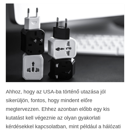
Kapcsolat
Forma
Magyar
Hrvatski
(
Horvát
)
Čeština
(
Cseh
)
Dansk
(
Dán
)
Nederlands
(
Holland
)
English
(
Angol
)
Ahhoz, hogy az USA-ba történő utazása jól
sikerüljön, fontos, hogy mindent előre
Eesti
(
észt
)
megtervezzen. Ehhez azonban előbb egy kis
Suomi
(
Finn
)
kutatást kell végeznie az olyan gyakorlati
Français
(
Francia
)
kérdésekkel kapcsolatban, mint például a hálózati