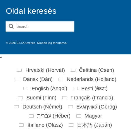
Oldal keresés
Search
for:
© 2026 ESTA Amerika. Minden jog fenntartva.
'
'
Hrvatski
(
Horvát
)
Čeština
(
Cseh
)
Dansk
(
Dán
)
Nederlands
(
Holland
)
English
(
Angol
)
Eesti
(
észt
)
Suomi
(
Finn
)
Français
(
Francia
)
Deutsch
(
Német
)
Ελληνικά
(
Görög
)
עברית
(
Héber
)
Magyar
Italiano
(
Olasz
)
日本語
(
Japán
)