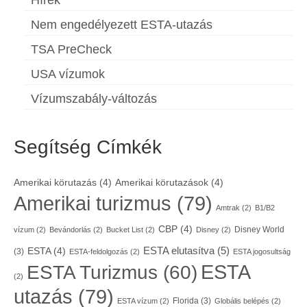
Nem engedélyezett ESTA-utazás
TSA PreCheck
USA vízumok
Vízumszabály-változás
Segítség Címkék
Amerikai körutazás
(4)
Amerikai körutazások
(4)
Amerikai turizmus
(79)
Amtrak
(2)
B1/B2
CBP
(4)
Disney World
vízum
(2)
Bevándorlás
(2)
Bucket List
(2)
Disney
(2)
ESTA elutasítva
(5)
ESTA
(4)
(3)
ESTA-feldolgozás
(2)
ESTA jogosultság
ESTA
ESTA Turizmus
(60)
(2)
utazás
(79)
Florida
(3)
ESTA vízum
(2)
Globális belépés
(2)