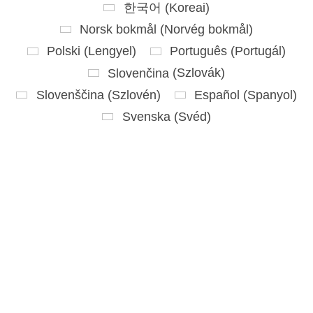
한국어
(
Koreai
)
Norsk bokmål
(
Norvég bokmål
)
Polski
(
Lengyel
)
Português
(
Portugál
)
Slovenčina
(
Szlovák
)
Slovenščina
(
Szlovén
)
Español
(
Spanyol
)
Svenska
(
Svéd
)