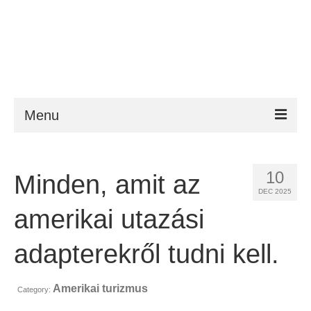
Menu
ESTA
10
Minden, amit az
Követelmény
DEC 2025
FAQ
amerikai utazási
VWP
adapterekről tudni kell.
Segítség
Amerikai turizmus
Category:
Hírek