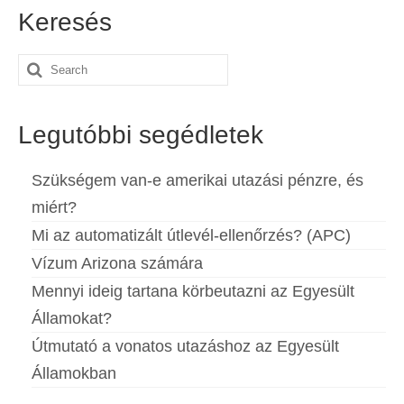
Keresés
Español
(
Spanyol
)
Svenska
(
Svéd
)
Search
for:
Legutóbbi segédletek
Szükségem van-e amerikai utazási pénzre, és
miért?
Mi az automatizált útlevél-ellenőrzés? (APC)
Vízum Arizona számára
Mennyi ideig tartana körbeutazni az Egyesült
Államokat?
Útmutató a vonatos utazáshoz az Egyesült
Államokban