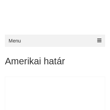
Menu
ESTA
Amerikai határ
Követelmény
FAQ
VWP
Segítség
Hírek