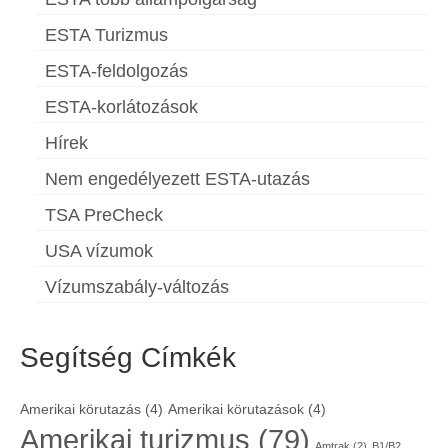
ESTA Turizmus
ESTA-feldolgozás
ESTA-korlátozások
Hírek
Nem engedélyezett ESTA-utazás
TSA PreCheck
USA vízumok
Vízumszabály-változás
Segítség Címkék
Amerikai körutazás
(4)
Amerikai körutazások
(4)
Amerikai turizmus
(79)
Amtrak
(2)
B1/B2