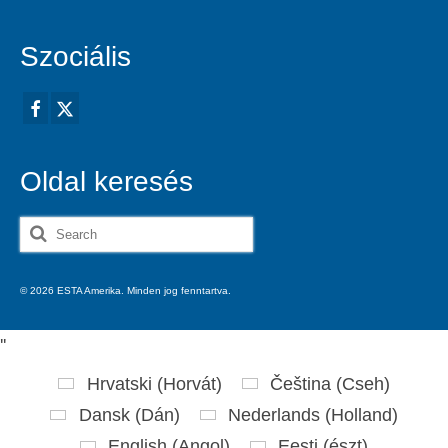
Szociális
Oldal keresés
Search
for:
© 2026 ESTA Amerika. Minden jog fenntartva.
'
'
Hrvatski
(
Horvát
)
Čeština
(
Cseh
)
Dansk
(
Dán
)
Nederlands
(
Holland
)
English
(
Angol
)
Eesti
(
észt
)