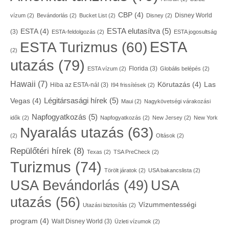
CBP
(4)
Disney World
vízum
(2)
Bevándorlás
(2)
Bucket List
(2)
Disney
(2)
ESTA elutasítva
(5)
ESTA
(4)
(3)
ESTA-feldolgozás
(2)
ESTA jogosultság
ESTA
ESTA Turizmus
(60)
(2)
utazás
(79)
Florida
(3)
ESTA vízum
(2)
Globális belépés
(2)
Hawaii
(7)
Körutazás
(4)
Las
Hiba az ESTA-nál
(3)
I94 frissítések
(2)
Légitársasági hírek
(5)
Vegas
(4)
Maui
(2)
Nagykövetségi várakozási
Napfogyatkozás
(5)
idők
(2)
Napfogyatkozás
(2)
New Jersey
(2)
New York
Nyaralás utazás
(63)
(2)
Oltások
(2)
Repülőtéri hírek
(8)
Texas
(2)
TSA PreCheck
(2)
Turizmus
(74)
Törölt járatok
(2)
USA bakancslista
(2)
USA
USA Bevándorlás
(49)
utazás
(56)
Vízummentességi
Utazási biztosítás
(2)
program
(4)
Walt Disney World
(3)
Üzleti vízumok
(2)