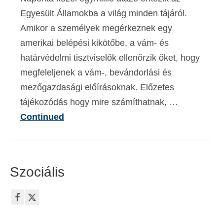
Deutsch
(
Német
)
Egyesült Államokba a világ minden tájáról.
Amikor a személyek megérkeznek egy
Ελληνικά
(
Görög
)
amerikai belépési kikötőbe, a vám- és
עברית
(
Héber
)
határvédelmi tisztviselők ellenőrzik őket, hogy
megfeleljenek a vám-, bevándorlási és
Italiano
(
Olasz
)
mezőgazdasági előírásoknak. Előzetes
日本語
(
Japán
)
tájékozódás hogy mire számíthatnak, …
한국어
(
Koreai
)
Continued
Norsk bokmål
(
Norvég bokmål
)
Polski
(
Lengyel
)
Szociális
Português
(
Portugál
)
Slovenčina
(
Szlovák
)
Slovenščina
(
Szlovén
)