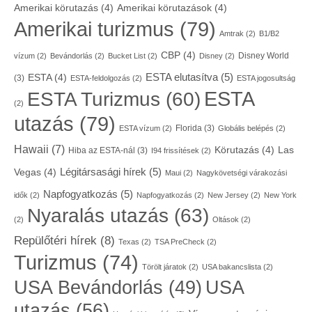
Amerikai körutazás
(4)
Amerikai körutazások
(4)
Amerikai turizmus
(79)
Amtrak
(2)
B1/B2
CBP
(4)
Disney World
vízum
(2)
Bevándorlás
(2)
Bucket List
(2)
Disney
(2)
ESTA elutasítva
(5)
ESTA
(4)
(3)
ESTA-feldolgozás
(2)
ESTA jogosultság
ESTA
ESTA Turizmus
(60)
(2)
utazás
(79)
Florida
(3)
ESTA vízum
(2)
Globális belépés
(2)
Hawaii
(7)
Körutazás
(4)
Las
Hiba az ESTA-nál
(3)
I94 frissítések
(2)
Légitársasági hírek
(5)
Vegas
(4)
Maui
(2)
Nagykövetségi várakozási
Napfogyatkozás
(5)
idők
(2)
Napfogyatkozás
(2)
New Jersey
(2)
New York
Nyaralás utazás
(63)
(2)
Oltások
(2)
Repülőtéri hírek
(8)
Texas
(2)
TSA PreCheck
(2)
Turizmus
(74)
Törölt járatok
(2)
USA bakancslista
(2)
USA
USA Bevándorlás
(49)
utazás
(56)