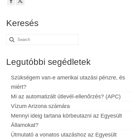
Español
(
Spanyol
)
Svenska
(
Svéd
)
Keresés
Search
for:
Legutóbbi segédletek
Szükségem van-e amerikai utazási pénzre, és
miért?
Mi az automatizált útlevél-ellenőrzés? (APC)
Vízum Arizona számára
Mennyi ideig tartana körbeutazni az Egyesült
Államokat?
Útmutató a vonatos utazáshoz az Egyesült