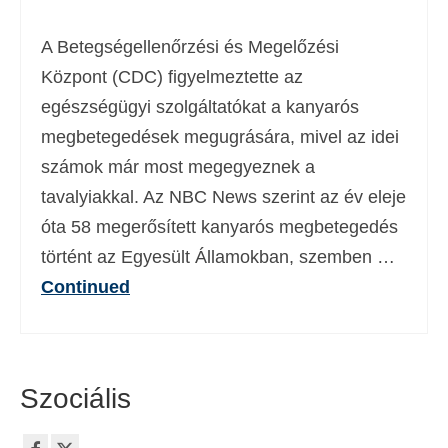
Deutsch
(
Német
)
A Betegségellenőrzési és Megelőzési
Ελληνικά
(
Görög
)
Központ (CDC) figyelmeztette az
egészségügyi szolgáltatókat a kanyarós
עברית
(
Héber
)
megbetegedések megugrására, mivel az idei
Italiano
(
Olasz
)
számok már most megegyeznek a
日本語
(
Japán
)
tavalyiakkal. Az NBC News szerint az év eleje
óta 58 megerősített kanyarós megbetegedés
한국어
(
Koreai
)
történt az Egyesült Államokban, szemben …
Norsk bokmål
(
Norvég bokmål
)
Continued
Polski
(
Lengyel
)
Português
(
Portugál
)
Szociális
Slovenčina
(
Szlovák
)
Slovenščina
(
Szlovén
)