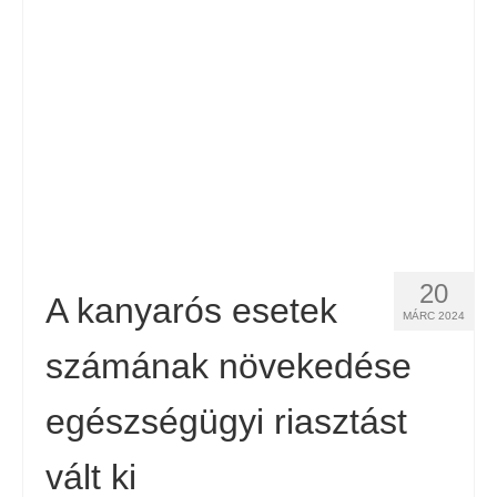
Kapcsolat
Forma
Magyar
Hrvatski
(
Horvát
)
Čeština
(
Cseh
)
Dansk
(
Dán
)
20
Nederlands
(
Holland
)
A kanyarós esetek
MÁRC 2024
English
(
Angol
)
számának növekedése
Eesti
(
észt
)
egészségügyi riasztást
Suomi
(
Finn
)
vált ki
Français
(
Francia
)