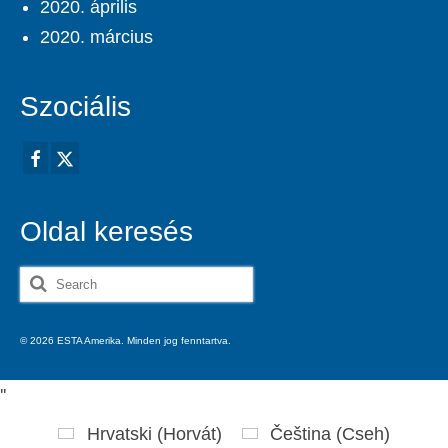
2020. április
2020. március
Szociális
Oldal keresés
Search
for:
© 2026 ESTA Amerika. Minden jog fenntartva.
'
'
Hrvatski
(
Horvát
)
Čeština
(
Cseh
)