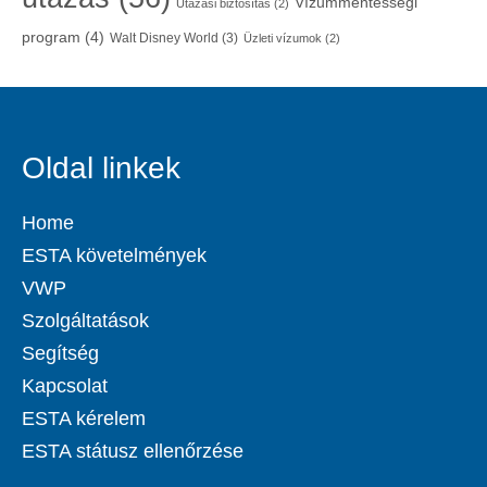
Vízummentességi
Utazási biztosítás
(2)
program
(4)
Walt Disney World
(3)
Üzleti vízumok
(2)
Oldal linkek
Home
ESTA követelmények
VWP
Szolgáltatások
Segítség
Kapcsolat
ESTA kérelem
ESTA státusz ellenőrzése